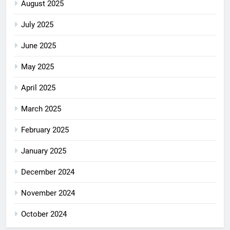
August 2025
July 2025
June 2025
May 2025
April 2025
March 2025
February 2025
January 2025
December 2024
November 2024
October 2024