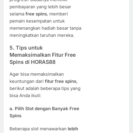
pembayaran yang lebih besar
selama
free spins
, memberi
pemain kesempatan untuk
memenangkan hadiah besar tanpa
meningkatkan taruhan mereka.
5.
Tips untuk
Memaksimalkan Fitur Free
Spins di HORAS88
Agar bisa memaksimalkan
keuntungan dari
fitur free spins
,
berikut adalah beberapa tips yang
bisa Anda ikuti:
a. Pilih Slot dengan Banyak Free
Spins
Beberapa slot menawarkan
lebih