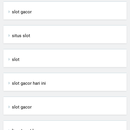
slot gacor
situs slot
slot
slot gacor hari ini
slot gacor