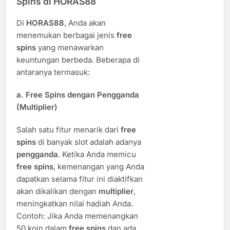
Spins di HORAS88
Di
HORAS88
, Anda akan
menemukan berbagai jenis
free
spins
yang menawarkan
keuntungan berbeda. Beberapa di
antaranya termasuk:
a. Free Spins dengan Pengganda
(Multiplier)
Salah satu fitur menarik dari
free
spins
di banyak slot adalah adanya
pengganda
. Ketika Anda memicu
free spins
, kemenangan yang Anda
dapatkan selama fitur ini diaktifkan
akan dikalikan dengan
multiplier
,
meningkatkan nilai hadiah Anda.
Contoh: Jika Anda memenangkan
50 koin dalam
free spins
dan ada