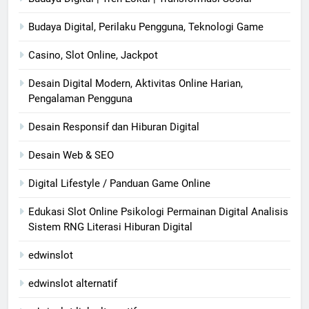
Budaya Digital, Perilaku Pengguna, Teknologi Game
Casino, Slot Online, Jackpot
Desain Digital Modern, Aktivitas Online Harian,
Pengalaman Pengguna
Desain Responsif dan Hiburan Digital
Desain Web & SEO
Digital Lifestyle / Panduan Game Online
Edukasi Slot Online Psikologi Permainan Digital Analisis
Sistem RNG Literasi Hiburan Digital
edwinslot
edwinslot alternatif