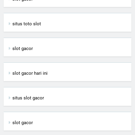
situs toto slot
slot gacor
slot gacor hari ini
situs slot gacor
slot gacor