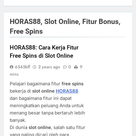
HORAS88, Slot Online, Fitur Bonus,
Free Spins
HORAS88: Cara Kerja Fitur
Free Spins di Slot Online
6545bff
2 years ago
0
9
mins
Pelajari bagaimana fitur
free spins
bekerja di
slot online
HORAS88
dan bagaimana fitur ini dapat
meningkatkan peluang Anda untuk
menang besar tanpa bertaruh lebih
banyak.
Di dunia
slot online
, salah satu fitur
yang paling dicari oleh para