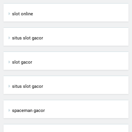
slot online
situs slot gacor
slot gacor
situs slot gacor
spaceman gacor