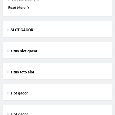
Read More
SLOT GACOR
situs slot gacor
situs toto slot
slot gacor
slot gacor