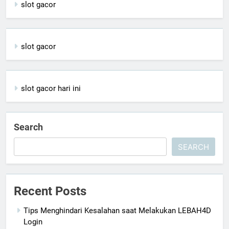
slot gacor
slot gacor
slot gacor hari ini
Search
SEARCH
Recent Posts
Tips Menghindari Kesalahan saat Melakukan LEBAH4D
Login