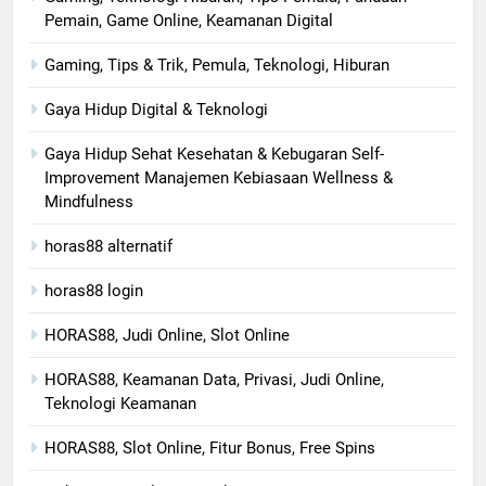
Pemain, Game Online, Keamanan Digital
Gaming, Tips & Trik, Pemula, Teknologi, Hiburan
Gaya Hidup Digital & Teknologi
Gaya Hidup Sehat Kesehatan & Kebugaran Self-
Improvement Manajemen Kebiasaan Wellness &
Mindfulness
horas88 alternatif
horas88 login
HORAS88, Judi Online, Slot Online
HORAS88, Keamanan Data, Privasi, Judi Online,
Teknologi Keamanan
HORAS88, Slot Online, Fitur Bonus, Free Spins