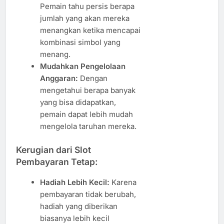
Pemain tahu persis berapa
jumlah yang akan mereka
menangkan ketika mencapai
kombinasi simbol yang
menang.
Mudahkan Pengelolaan
Anggaran:
Dengan
mengetahui berapa banyak
yang bisa didapatkan,
pemain dapat lebih mudah
mengelola taruhan mereka.
Kerugian dari Slot
Pembayaran Tetap:
Hadiah Lebih Kecil:
Karena
pembayaran tidak berubah,
hadiah yang diberikan
biasanya lebih kecil