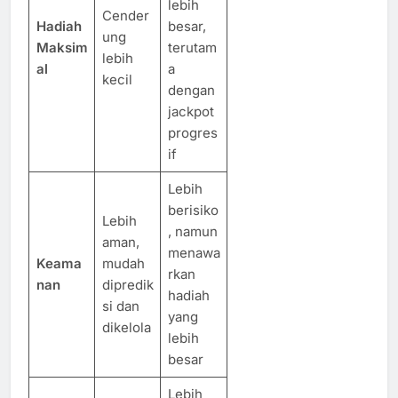
lebih
Cender
Hadiah
besar,
ung
Maksim
terutam
lebih
al
a
kecil
dengan
jackpot
progres
if
Lebih
berisiko
Lebih
, namun
aman,
menawa
Keama
mudah
rkan
nan
dipredik
hadiah
si dan
yang
dikelola
lebih
besar
Lebih