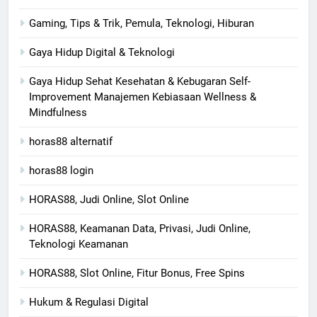
Gaming, Tips & Trik, Pemula, Teknologi, Hiburan
Gaya Hidup Digital & Teknologi
Gaya Hidup Sehat Kesehatan & Kebugaran Self-
Improvement Manajemen Kebiasaan Wellness &
Mindfulness
horas88 alternatif
horas88 login
HORAS88, Judi Online, Slot Online
HORAS88, Keamanan Data, Privasi, Judi Online,
Teknologi Keamanan
HORAS88, Slot Online, Fitur Bonus, Free Spins
Hukum & Regulasi Digital