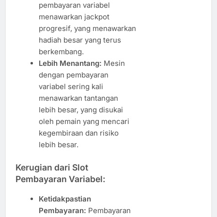
pembayaran variabel
menawarkan jackpot
progresif, yang menawarkan
hadiah besar yang terus
berkembang.
Lebih Menantang:
Mesin
dengan pembayaran
variabel sering kali
menawarkan tantangan
lebih besar, yang disukai
oleh pemain yang mencari
kegembiraan dan risiko
lebih besar.
Kerugian dari Slot
Pembayaran Variabel:
Ketidakpastian
Pembayaran:
Pembayaran