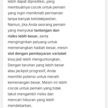
lebih dapat diprediksi, yang
membuatnya cocok untuk pemain
yang ingin menikmati permainan
tanpa banyak ketidakpastian.
Namun, jika Anda seorang pemain
yang menyukai
tantangan dan
risiko lebih besar
, serta
menginginkan peluang untuk
memenangkan hadiah besar, mesin
slot dengan pembayaran variabel
bisa jadi lebih menguntungkan.
Dengan taruhan yang lebih besar
atau jackpot progresif, Anda
memiliki potensi untuk meraih
kemenangan besar. Mesin ini lebih
cocok untuk pemain yang tidak
takut mengambil risiko dan
mencari hiburan yang lebih
mendebarkan.