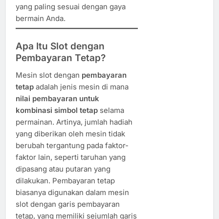
yang paling sesuai dengan gaya
bermain Anda.
Apa Itu Slot dengan
Pembayaran Tetap?
Mesin slot dengan
pembayaran
tetap
adalah jenis mesin di mana
nilai pembayaran untuk
kombinasi simbol tetap
selama
permainan. Artinya, jumlah hadiah
yang diberikan oleh mesin tidak
berubah tergantung pada faktor-
faktor lain, seperti taruhan yang
dipasang atau putaran yang
dilakukan. Pembayaran tetap
biasanya digunakan dalam mesin
slot dengan garis pembayaran
tetap, yang memiliki sejumlah garis