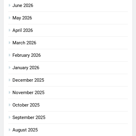
June 2026
May 2026
April 2026
March 2026
February 2026
January 2026
December 2025
November 2025
October 2025
September 2025
August 2025