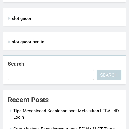
slot gacor
slot gacor hari ini
Search
SEARCH
Recent Posts
Tips Menghindari Kesalahan saat Melakukan LEBAH4D
Login
Cara Menjaga Pengalaman Akses EDWINSLOT Tetap