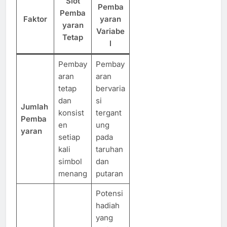
Slot
Pemba
Pemba
Faktor
yaran
yaran
Variabe
Tetap
l
Pembay
Pembay
aran
aran
tetap
bervaria
dan
si
Jumlah
konsist
tergant
Pemba
en
ung
yaran
setiap
pada
kali
taruhan
simbol
dan
menang
putaran
Potensi
hadiah
yang