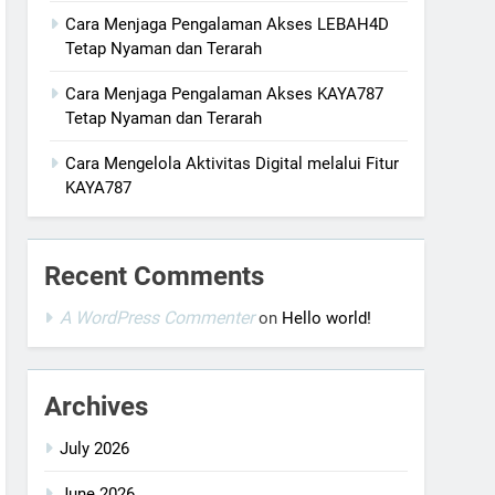
Cara Menjaga Pengalaman Akses LEBAH4D
Tetap Nyaman dan Terarah
Cara Menjaga Pengalaman Akses KAYA787
Tetap Nyaman dan Terarah
Cara Mengelola Aktivitas Digital melalui Fitur
KAYA787
Recent Comments
A WordPress Commenter
on
Hello world!
Archives
July 2026
June 2026