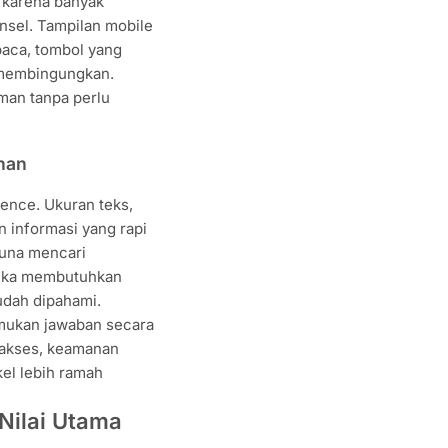
f karena banyak
sel. Tampilan mobile
baca, tombol yang
k membingungkan.
man tanpa perlu
nan
ience. Ukuran teks,
n informasi yang rapi
una mencari
reka membutuhkan
udah dipahami.
mukan jawaban secara
n akses, keamanan
kel lebih ramah
Nilai Utama