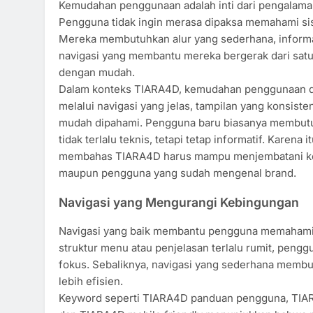
Kemudahan penggunaan adalah inti dari pengalaman 
Pengguna tidak ingin merasa dipaksa memahami si
Mereka membutuhkan alur yang sederhana, informas
navigasi yang membantu mereka bergerak dari satu 
dengan mudah.
Dalam konteks TIARA4D, kemudahan penggunaan da
melalui navigasi yang jelas, tampilan yang konsist
mudah dipahami. Pengguna baru biasanya membut
tidak terlalu teknis, tetapi tetap informatif. Karena it
membahas TIARA4D harus mampu menjembatani k
maupun pengguna yang sudah mengenal brand.
Navigasi yang Mengurangi Kebingungan
Navigasi yang baik membantu pengguna memahami a
struktur menu atau penjelasan terlalu rumit, pengg
fokus. Sebaliknya, navigasi yang sederhana memb
lebih efisien.
Keyword seperti TIARA4D panduan pengguna, TIA