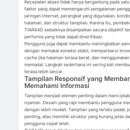
Kecepatan akses tidak hanya bergantung pada satu 
faktor yang dapat memengaruhi pengalaman penggun
jaringan internet, perangkat yang digunakan, kondi
halaman, dan struktur tampilan. Karena itu, pemba
TIARA4D sebaiknya disampaikan secara objektif ta
performa yang tidak dapat diverifikasi.
Pengguna juga dapat membantu meningkatkan pen
dengan memakai koneksi stabil, memperbarui bro
cache jika halaman terasa berat, dan menggunakan
memadai. Langkah sederhana ini sering kali membuat
terasa lebih lancar.
Tampilan Responsif yang Memba
Memahami Informasi
Tampilan menjadi elemen penting dalam mencipta
nyaman. Desain yang rapi membantu pengguna me
dengan lebih mudah. Tampilan yang terlalu padat, 
penting, atau memiliki struktur yang kurang jelas 
pengguna cepat lelah.