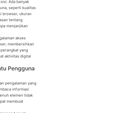
sisi. Ada banyak
a, seperti kualitas
si browser, ukuran
hasan tentang
npa menjanjikan
galaman akses
wser, membersihkan
 perangkat yang
 aktivitas digital
ntu Pengguna
kan pengalaman yang
mbaca informasi
penuh elemen tidak
dapat membuat