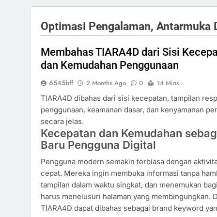
Optimasi Pengalaman, Antarmuka D
Membahas TIARA4D dari Sisi Kecepat
dan Kemudahan Penggunaan
6545bff
2 Months Ago
0
14 Mins
TIARA4D dibahas dari sisi kecepatan, tampilan res
penggunaan, keamanan dasar, dan kenyamanan p
secara jelas.
Kecepatan dan Kemudahan sebaga
Baru Pengguna Digital
Pengguna modern semakin terbiasa dengan aktivitas
cepat. Mereka ingin membuka informasi tanpa ha
tampilan dalam waktu singkat, dan menemukan bagi
harus menelusuri halaman yang membingungkan. Da
TIARA4D dapat dibahas sebagai brand keyword ya