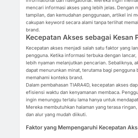
informational dan navigational. Mereka ingin mema
mencari informasi akses yang lebih jelas. Dengan
tampilan, dan kemudahan penggunaan, artikel ini
cakupan keyword secara alami tanpa terlihat mem
brand.
Kecepatan Akses sebagai Kesan 
Kecepatan akses menjadi salah satu faktor yang la
pengguna. Ketika informasi terbuka dengan lanca
lebih nyaman melanjutkan pencarian. Sebaliknya, a
dapat menurunkan minat, terutama bagi pengguna 
memahami konteks brand.
Dalam pembahasan TIARA4D, kecepatan akses dapa
efisiensi waktu dan kenyamanan membaca. Penggu
ingin menunggu terlalu lama hanya untuk mendapat
Mereka membutuhkan halaman yang terasa ringan, s
dan alur yang mudah diikuti.
Faktor yang Mempengaruhi Kecepatan Aks