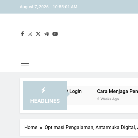
Skip
August 7, 2026
10:55:02 AM
to
content
Har
Nikmati L
elakukan LEBAH4D Login
Cara Menjaga Pengalaman Ak
2 Weeks Ago
HEADLINES
Home
Optimasi Pengalaman, Antarmuka Digital,