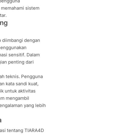
 pengguna
n memahami sistem
ar.
ung
 diimbangi dengan
 menggunakan
si sensitif. Dalam
an penting dari
lah teknis. Pengguna
 kata sandi kuat,
 untuk aktivitas
elum mengambil
engalaman yang lebih
a
asi tentang TIARA4D