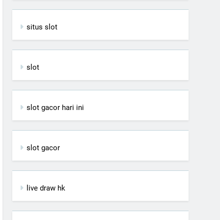
situs slot
slot
slot gacor hari ini
slot gacor
live draw hk