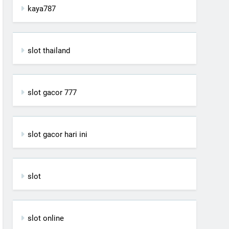
kaya787
slot thailand
slot gacor 777
slot gacor hari ini
slot
slot online