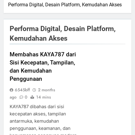
Performa Digital, Desain Platform, Kemudahan Akses
Performa Digital, Desain Platform,
Kemudahan Akses
Membahas KAYA787 dari
Sisi Kecepatan, Tampilan,
dan Kemudahan
Penggunaan
6545bff
2 months
ago
0
14 mins
KAYA787 dibahas dari sisi
kecepatan akses, tampilan
antarmuka, kemudahan
penggunaan, keamanan, dan