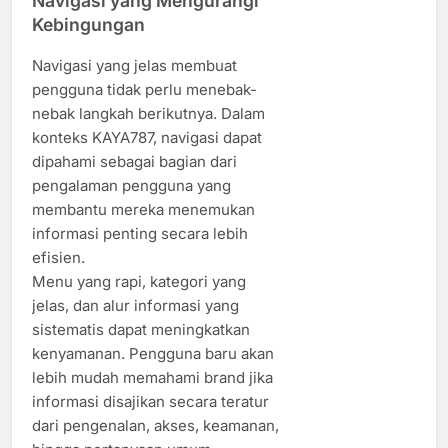
Navigasi yang Mengurangi
Kebingungan
Navigasi yang jelas membuat
pengguna tidak perlu menebak-
nebak langkah berikutnya. Dalam
konteks KAYA787, navigasi dapat
dipahami sebagai bagian dari
pengalaman pengguna yang
membantu mereka menemukan
informasi penting secara lebih
efisien.
Menu yang rapi, kategori yang
jelas, dan alur informasi yang
sistematis dapat meningkatkan
kenyamanan. Pengguna baru akan
lebih mudah memahami brand jika
informasi disajikan secara teratur
dari pengenalan, akses, keamanan,