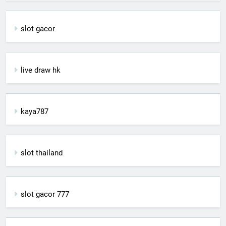
slot gacor
live draw hk
kaya787
slot thailand
slot gacor 777