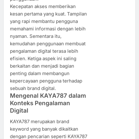
Kecepatan akses memberikan
kesan pertama yang kuat. Tampilan
yang rapi membantu pengguna
memahami informasi dengan lebih
nyaman. Sementara itu,
kemudahan penggunaan membuat
pengalaman digital terasa lebih
efisien. Ketiga aspek ini saling
berkaitan dan menjadi bagian
penting dalam membangun
kepercayaan pengguna terhadap
sebuah brand digital.
Mengenal KAYA787 dalam
Konteks Pengalaman
Digital
KAYA787 merupakan brand
keyword yang banyak dikaitkan
dengan pencarian seperti KAYA787