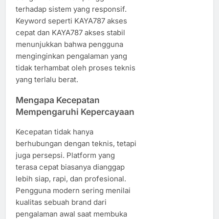
terhadap sistem yang responsif.
Keyword seperti KAYA787 akses
cepat dan KAYA787 akses stabil
menunjukkan bahwa pengguna
menginginkan pengalaman yang
tidak terhambat oleh proses teknis
yang terlalu berat.
Mengapa Kecepatan
Mempengaruhi Kepercayaan
Kecepatan tidak hanya
berhubungan dengan teknis, tetapi
juga persepsi. Platform yang
terasa cepat biasanya dianggap
lebih siap, rapi, dan profesional.
Pengguna modern sering menilai
kualitas sebuah brand dari
pengalaman awal saat membuka