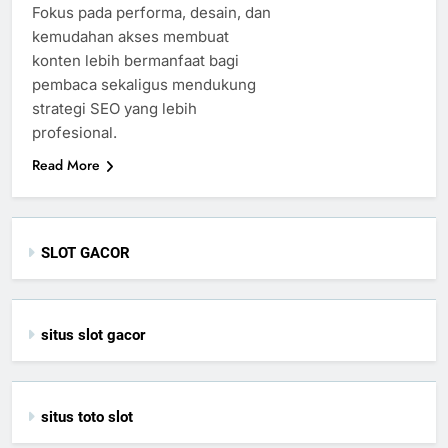
Fokus pada performa, desain, dan
kemudahan akses membuat
konten lebih bermanfaat bagi
pembaca sekaligus mendukung
strategi SEO yang lebih
profesional.
Read More
SLOT GACOR
situs slot gacor
situs toto slot