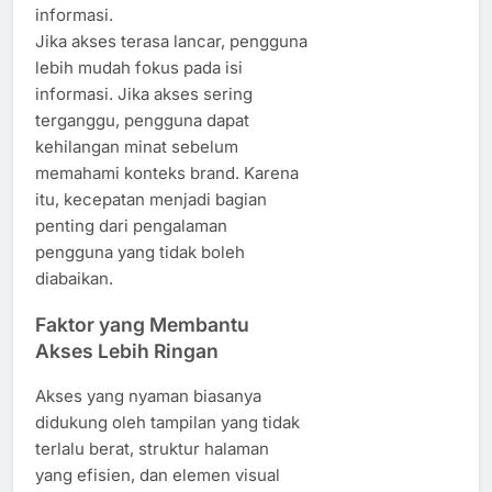
informasi.
Jika akses terasa lancar, pengguna
lebih mudah fokus pada isi
informasi. Jika akses sering
terganggu, pengguna dapat
kehilangan minat sebelum
memahami konteks brand. Karena
itu, kecepatan menjadi bagian
penting dari pengalaman
pengguna yang tidak boleh
diabaikan.
Faktor yang Membantu
Akses Lebih Ringan
Akses yang nyaman biasanya
didukung oleh tampilan yang tidak
terlalu berat, struktur halaman
yang efisien, dan elemen visual