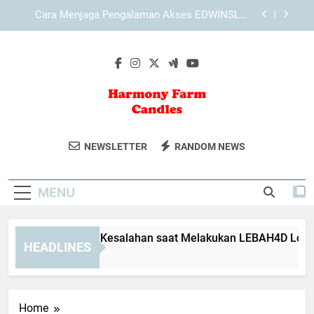
Skip
Cara Menjaga Pengalaman Akses LEBAH4D
to
Tetap Nyaman dan Terarah
content
Cara Menjaga Pengalaman Akses KAYA787 Tetap
Nyaman dan Terarah
Tips Menghindari Kesalahan saat Melakukan
LEBAH4D Login
Cara Menjaga Pengalaman Akses EDWINSLOT
Tetap Nyaman
Harmony Farm
Nikmati Lilin Aromaterapi Alami Dari
Cara Menjaga Pengalaman Akses LEBAH4D
NEWSLETTER
RANDOM NEWS
Tetap Nyaman dan Terarah
Candles
Harmony Farm Candles. Menciptakan
Cara Menjaga Pengalaman Akses KAYA787 Tetap
Suasana Yang Tenang Dan Nyaman Di
Nyaman dan Terarah
MENU
Rumah.
ps Menghindari Kesalahan saat Melakukan LEBAH4D Login
HEADLINES
Weeks Ago
Home