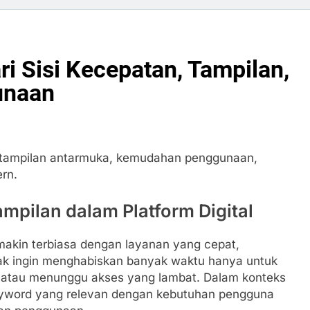
 Sisi Kecepatan, Tampilan,
unaan
, tampilan antarmuka, kemudahan penggunaan,
rn.
mpilan dalam Platform Digital
makin terbiasa dengan layanan yang cepat,
ak ingin menghabiskan banyak waktu hanya untuk
 atau menunggu akses yang lambat. Dalam konteks
eyword yang relevan dengan kebutuhan pengguna