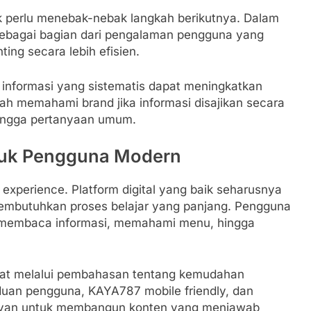
k perlu menebak-nebak langkah berikutnya. Dalam
sebagai bagian dari pengalaman pengguna yang
ng secara lebih efisien.
r informasi yang sistematis dapat meningkatkan
h memahami brand jika informasi disajikan secara
hingga pertanyaan umum.
uk Pengguna Modern
experience. Platform digital yang baik seharusnya
embutuhkan proses belajar yang panjang. Pengguna
ra membaca informasi, memahami menu, hingga
kuat melalui pembahasan tentang kemudahan
uan pengguna, KAYA787 mobile friendly, dan
evan untuk membangun konten yang menjawab