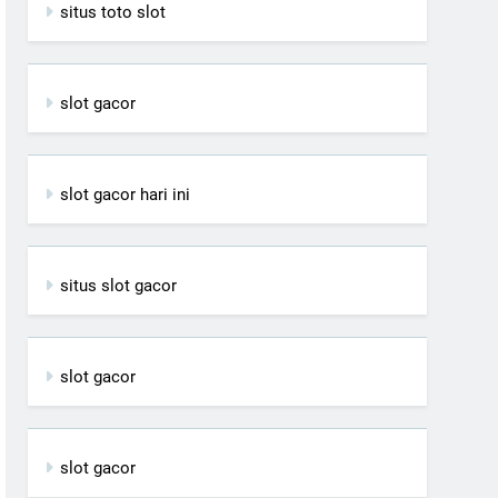
situs toto slot
slot gacor
slot gacor hari ini
situs slot gacor
slot gacor
slot gacor