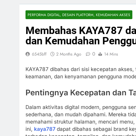
PERFORMA DIGITAL, DESAIN PLATFORM, KEMUDAHAN AKSES
Membahas KAYA787 dari
dan Kemudahan Pengg
0
6545bff
2 Months Ago
14 Mins
KAYA787 dibahas dari sisi kecepatan akses
keamanan, dan kenyamanan pengguna mode
Pentingnya Kecepatan dan Ta
Dalam aktivitas digital modern, pengguna se
sederhana, dan mudah dipahami. Mereka tid
memahami struktur halaman, mencari menu,
ini,
kaya787
dapat dibahas sebagai brand k