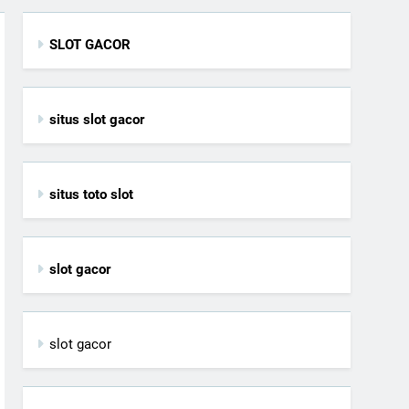
SLOT GACOR
situs slot gacor
situs toto slot
slot gacor
slot gacor