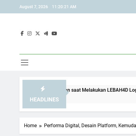
Skip
August 7, 2026
11:20:22 AM
to
content
Har
Nikmati L
ghindari Kesalahan saat Melakukan LEBAH4D Login
Ca
go
2 W
HEADLINES
Home
Performa Digital, Desain Platform, Kemud