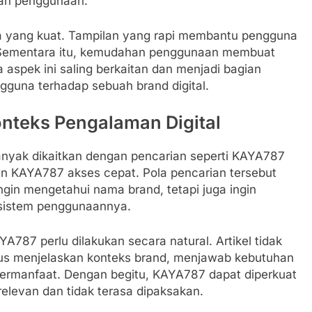
han penggunaan.
 yang kuat. Tampilan yang rapi membantu pengguna
 Sementara itu, kemudahan penggunaan membuat
ga aspek ini saling berkaitan dan menjadi bagian
una terhadap sebuah brand digital.
teks Pengalaman Digital
yak dikaitkan dengan pencarian seperti KAYA787
an KAYA787 akses cepat. Pola pencarian tersebut
in mengetahui nama brand, tetapi juga ingin
sistem penggunaannya.
787 perlu dilakukan secara natural. Artikel tidak
us menjelaskan konteks brand, menjawab kebutuhan
bermanfaat. Dengan begitu, KAYA787 dapat diperkuat
elevan dan tidak terasa dipaksakan.