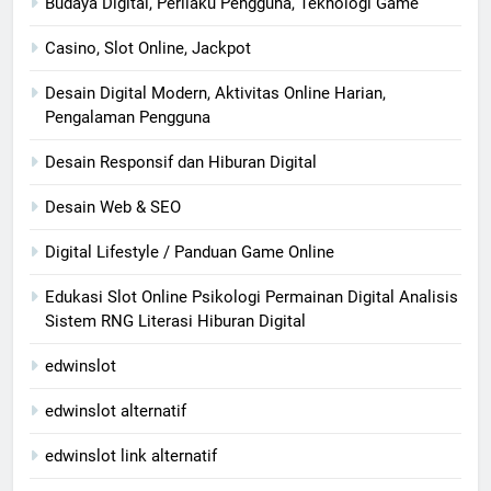
Budaya Digital, Perilaku Pengguna, Teknologi Game
Casino, Slot Online, Jackpot
Desain Digital Modern, Aktivitas Online Harian,
Pengalaman Pengguna
Desain Responsif dan Hiburan Digital
Desain Web & SEO
Digital Lifestyle / Panduan Game Online
Edukasi Slot Online Psikologi Permainan Digital Analisis
Sistem RNG Literasi Hiburan Digital
edwinslot
edwinslot alternatif
edwinslot link alternatif