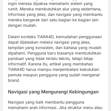
ingin merasa dipaksa memahami sistem yang
rumit. Mereka membutuhkan alur yang sederhana,
informasi yang jelas, dan navigasi yang membantu
mereka bergerak dari satu bagian ke bagian lain
dengan mudah.
Dalam konteks TIARA4D, kemudahan penggunaan
dapat dijelaskan melalui navigasi yang jelas,
tampilan yang konsisten, dan bahasa yang mudah
dipahami. Pengguna baru biasanya membutuhkan
panduan yang tidak terlalu teknis, tetapi tetap
informatif. Karena itu, artikel yang membahas
TIARA4D harus mampu menjembatani kebutuhan
pemula maupun pengguna yang sudah mengenal
brand.
Navigasi yang Mengurangi Kebingungan
Navigasi yang baik membantu pengguna
memahami arah informasi. Jika struktur menu atau