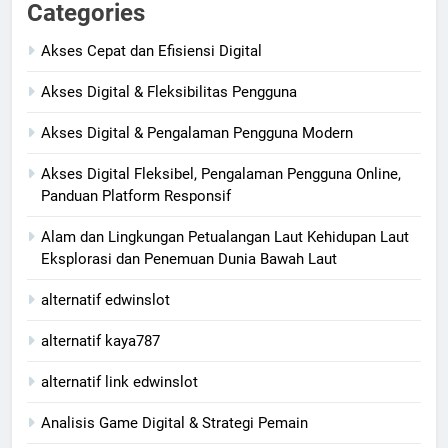
Categories
Akses Cepat dan Efisiensi Digital
Akses Digital & Fleksibilitas Pengguna
Akses Digital & Pengalaman Pengguna Modern
Akses Digital Fleksibel, Pengalaman Pengguna Online,
Panduan Platform Responsif
Alam dan Lingkungan Petualangan Laut Kehidupan Laut
Eksplorasi dan Penemuan Dunia Bawah Laut
alternatif edwinslot
alternatif kaya787
alternatif link edwinslot
Analisis Game Digital & Strategi Pemain