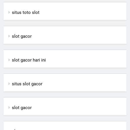
situs toto slot
slot gacor
slot gacor hari ini
situs slot gacor
slot gacor