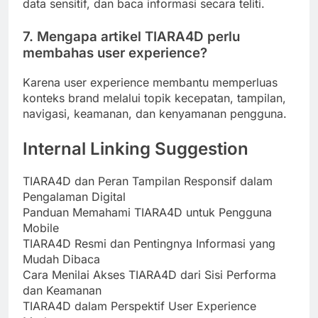
data sensitif, dan baca informasi secara teliti.
7. Mengapa artikel TIARA4D perlu
membahas user experience?
Karena user experience membantu memperluas
konteks brand melalui topik kecepatan, tampilan,
navigasi, keamanan, dan kenyamanan pengguna.
Internal Linking Suggestion
TIARA4D dan Peran Tampilan Responsif dalam
Pengalaman Digital
Panduan Memahami TIARA4D untuk Pengguna
Mobile
TIARA4D Resmi dan Pentingnya Informasi yang
Mudah Dibaca
Cara Menilai Akses TIARA4D dari Sisi Performa
dan Keamanan
TIARA4D dalam Perspektif User Experience