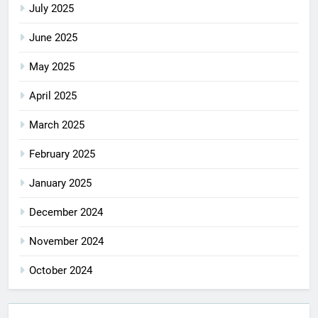
July 2025
June 2025
May 2025
April 2025
March 2025
February 2025
January 2025
December 2024
November 2024
October 2024