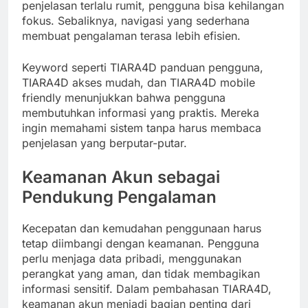
penjelasan terlalu rumit, pengguna bisa kehilangan
fokus. Sebaliknya, navigasi yang sederhana
membuat pengalaman terasa lebih efisien.
Keyword seperti TIARA4D panduan pengguna,
TIARA4D akses mudah, dan TIARA4D mobile
friendly menunjukkan bahwa pengguna
membutuhkan informasi yang praktis. Mereka
ingin memahami sistem tanpa harus membaca
penjelasan yang berputar-putar.
Keamanan Akun sebagai
Pendukung Pengalaman
Kecepatan dan kemudahan penggunaan harus
tetap diimbangi dengan keamanan. Pengguna
perlu menjaga data pribadi, menggunakan
perangkat yang aman, dan tidak membagikan
informasi sensitif. Dalam pembahasan TIARA4D,
keamanan akun menjadi bagian penting dari