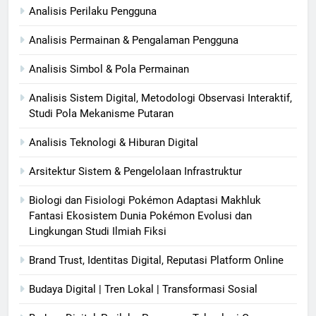
Analisis Perilaku Pengguna
Analisis Permainan & Pengalaman Pengguna
Analisis Simbol & Pola Permainan
Analisis Sistem Digital, Metodologi Observasi Interaktif,
Studi Pola Mekanisme Putaran
Analisis Teknologi & Hiburan Digital
Arsitektur Sistem & Pengelolaan Infrastruktur
Biologi dan Fisiologi Pokémon Adaptasi Makhluk
Fantasi Ekosistem Dunia Pokémon Evolusi dan
Lingkungan Studi Ilmiah Fiksi
Brand Trust, Identitas Digital, Reputasi Platform Online
Budaya Digital | Tren Lokal | Transformasi Sosial