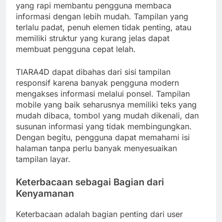
yang rapi membantu pengguna membaca
informasi dengan lebih mudah. Tampilan yang
terlalu padat, penuh elemen tidak penting, atau
memiliki struktur yang kurang jelas dapat
membuat pengguna cepat lelah.
TIARA4D dapat dibahas dari sisi tampilan
responsif karena banyak pengguna modern
mengakses informasi melalui ponsel. Tampilan
mobile yang baik seharusnya memiliki teks yang
mudah dibaca, tombol yang mudah dikenali, dan
susunan informasi yang tidak membingungkan.
Dengan begitu, pengguna dapat memahami isi
halaman tanpa perlu banyak menyesuaikan
tampilan layar.
Keterbacaan sebagai Bagian dari
Kenyamanan
Keterbacaan adalah bagian penting dari user