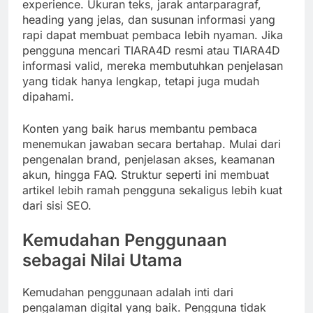
experience. Ukuran teks, jarak antarparagraf,
heading yang jelas, dan susunan informasi yang
rapi dapat membuat pembaca lebih nyaman. Jika
pengguna mencari TIARA4D resmi atau TIARA4D
informasi valid, mereka membutuhkan penjelasan
yang tidak hanya lengkap, tetapi juga mudah
dipahami.
Konten yang baik harus membantu pembaca
menemukan jawaban secara bertahap. Mulai dari
pengenalan brand, penjelasan akses, keamanan
akun, hingga FAQ. Struktur seperti ini membuat
artikel lebih ramah pengguna sekaligus lebih kuat
dari sisi SEO.
Kemudahan Penggunaan
sebagai Nilai Utama
Kemudahan penggunaan adalah inti dari
pengalaman digital yang baik. Pengguna tidak