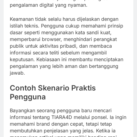
pengalaman digital yang nyaman.
Keamanan tidak selalu harus dijelaskan dengan
istilah teknis. Pengguna cukup memahami prinsip
dasar seperti menggunakan kata sandi kuat,
memperbarui browser, menghindari perangkat
publik untuk aktivitas pribadi, dan membaca
informasi secara teliti sebelum mengambil
keputusan. Kebiasaan ini membantu menciptakan
pengalaman yang lebih aman dan bertanggung
jawab.
Contoh Skenario Praktis
Pengguna
Bayangkan seorang pengguna baru mencari
informasi tentang TIARA4D melalui ponsel. Ia ingin
memahami brand dengan cepat, tetapi tetap
membutuhkan penjelasan yang jelas. Ketika ia