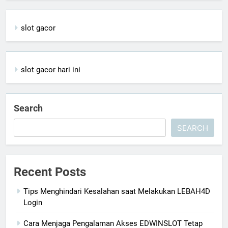
slot gacor
slot gacor hari ini
Search
SEARCH
Recent Posts
Tips Menghindari Kesalahan saat Melakukan LEBAH4D
Login
Cara Menjaga Pengalaman Akses EDWINSLOT Tetap