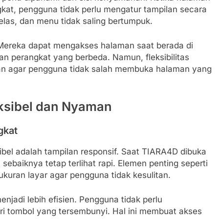
gkat, pengguna tidak perlu mengatur tampilan secara
elas, dan menu tidak saling bertumpuk.
. Mereka dapat mengakses halaman saat berada di
an perangkat yang berbeda. Namun, fleksibilitas
an agar pengguna tidak salah membuka halaman yang
ksibel dan Nyaman
gkat
ksibel adalah tampilan responsif. Saat TIARA4D dibuka
 sebaiknya tetap terlihat rapi. Elemen penting seperti
kuran layar agar pengguna tidak kesulitan.
jadi lebih efisien. Pengguna tidak perlu
ri tombol yang tersembunyi. Hal ini membuat akses