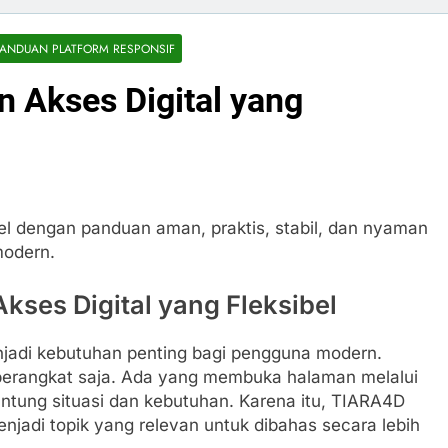
PANDUAN PLATFORM RESPONSIF
n Akses Digital yang
bel dengan panduan aman, praktis, stabil, dan nyaman
modern.
ses Digital yang Fleksibel
menjadi kebutuhan penting bagi pengguna modern.
 perangkat saja. Ada yang membuka halaman melalui
antung situasi dan kebutuhan. Karena itu, TIARA4D
menjadi topik yang relevan untuk dibahas secara lebih