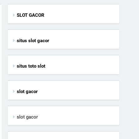
SLOT GACOR
situs slot gacor
situs toto slot
slot gacor
slot gacor