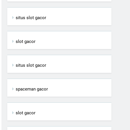
situs slot gacor
slot gacor
situs slot gacor
spaceman gacor
slot gacor