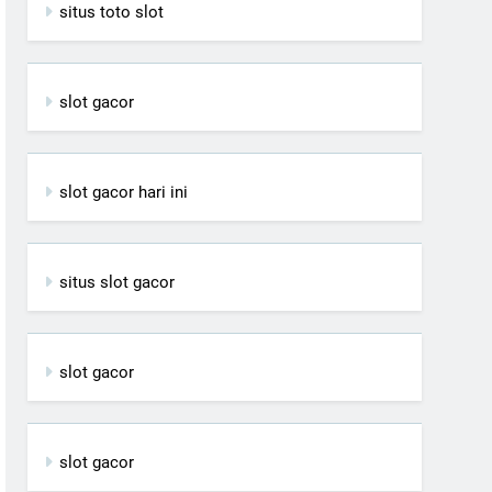
situs toto slot
slot gacor
slot gacor hari ini
situs slot gacor
slot gacor
slot gacor