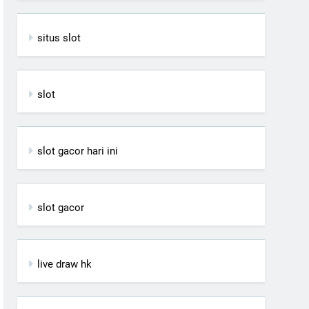
situs slot
slot
slot gacor hari ini
slot gacor
live draw hk