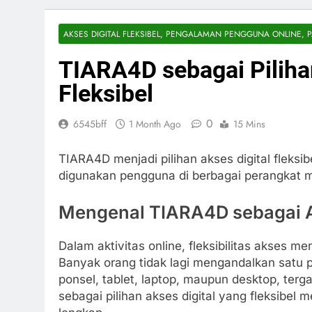
AKSES DIGITAL FLEKSIBEL, PENGALAMAN PENGGUNA ONLINE, 
TIARA4D sebagai Piliha
Fleksibel
0
6545bff
1 Month Ago
15 Mins
TIARA4D menjadi pilihan akses digital fleksi
digunakan pengguna di berbagai perangkat 
Mengenal TIARA4D sebagai Ak
Dalam aktivitas online, fleksibilitas akses 
Banyak orang tidak lagi mengandalkan satu
ponsel, tablet, laptop, maupun desktop, terg
sebagai pilihan akses digital yang fleksibel 