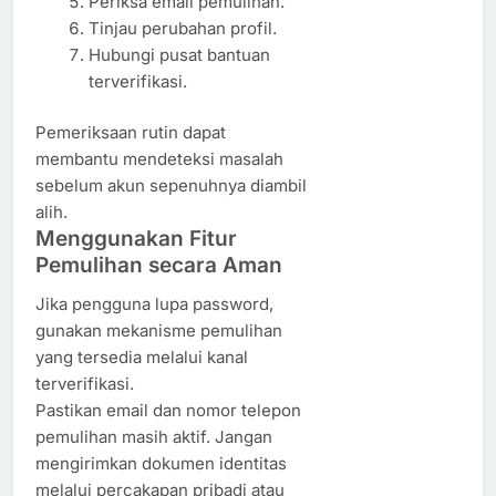
Periksa email pemulihan.
Tinjau perubahan profil.
Hubungi pusat bantuan
terverifikasi.
Pemeriksaan rutin dapat
membantu mendeteksi masalah
sebelum akun sepenuhnya diambil
alih.
Menggunakan Fitur
Pemulihan secara Aman
Jika pengguna lupa password,
gunakan mekanisme pemulihan
yang tersedia melalui kanal
terverifikasi.
Pastikan email dan nomor telepon
pemulihan masih aktif. Jangan
mengirimkan dokumen identitas
melalui percakapan pribadi atau