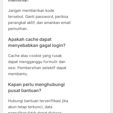
Jangan memberikan kode
tersebut. Ganti password, periksa
perangkat aktif, dan amankan email
pemulihan.
Apakah cache dapat
menyebabkan gagal login?
Cache atau cookie yang rusak
dapat mengganggu formulir dan
sesi. Pembersihan selektif dapat
membantu.
Kapan perlu menghubungi
pusat bantuan?
Hubungi bantuan terverifikasi jika
akun tetap terkunci, data
pemulihan tidak dapat diakses,