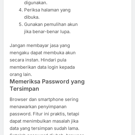
digunakan.
Periksa halaman yang
dibuka.
Gunakan pemulihan akun
jika benar-benar lupa.
Jangan membayar jasa yang
mengaku dapat membuka akun
secara instan. Hindari pula
memberikan data login kepada
orang lain.
Memeriksa Password yang
Tersimpan
Browser dan smartphone sering
menawarkan penyimpanan
password. Fitur ini praktis, tetapi
dapat menimbulkan masalah jika
data yang tersimpan sudah lama.