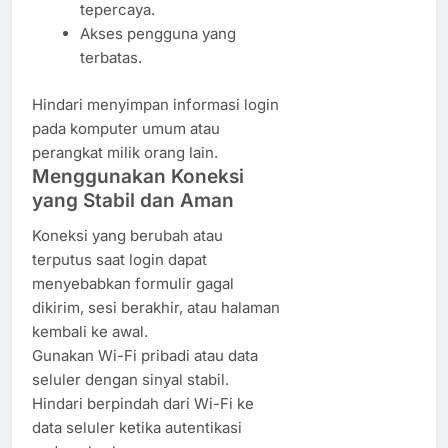
tepercaya.
Akses pengguna yang
terbatas.
Hindari menyimpan informasi login
pada komputer umum atau
perangkat milik orang lain.
Menggunakan Koneksi
yang Stabil dan Aman
Koneksi yang berubah atau
terputus saat login dapat
menyebabkan formulir gagal
dikirim, sesi berakhir, atau halaman
kembali ke awal.
Gunakan Wi-Fi pribadi atau data
seluler dengan sinyal stabil.
Hindari berpindah dari Wi-Fi ke
data seluler ketika autentikasi