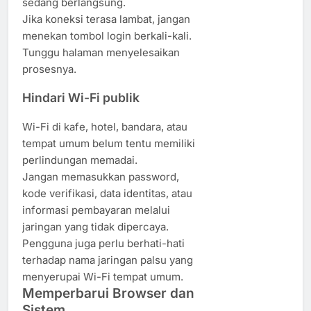
sedang berlangsung.
Jika koneksi terasa lambat, jangan
menekan tombol login berkali-kali.
Tunggu halaman menyelesaikan
prosesnya.
Hindari Wi-Fi publik
Wi-Fi di kafe, hotel, bandara, atau
tempat umum belum tentu memiliki
perlindungan memadai.
Jangan memasukkan password,
kode verifikasi, data identitas, atau
informasi pembayaran melalui
jaringan yang tidak dipercaya.
Pengguna juga perlu berhati-hati
terhadap nama jaringan palsu yang
menyerupai Wi-Fi tempat umum.
Memperbarui Browser dan
Sistem