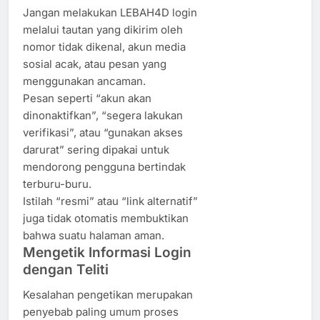
Jangan melakukan LEBAH4D login
melalui tautan yang dikirim oleh
nomor tidak dikenal, akun media
sosial acak, atau pesan yang
menggunakan ancaman.
Pesan seperti “akun akan
dinonaktifkan”, “segera lakukan
verifikasi”, atau “gunakan akses
darurat” sering dipakai untuk
mendorong pengguna bertindak
terburu-buru.
Istilah “resmi” atau “link alternatif”
juga tidak otomatis membuktikan
bahwa suatu halaman aman.
Mengetik Informasi Login
dengan Teliti
Kesalahan pengetikan merupakan
penyebab paling umum proses