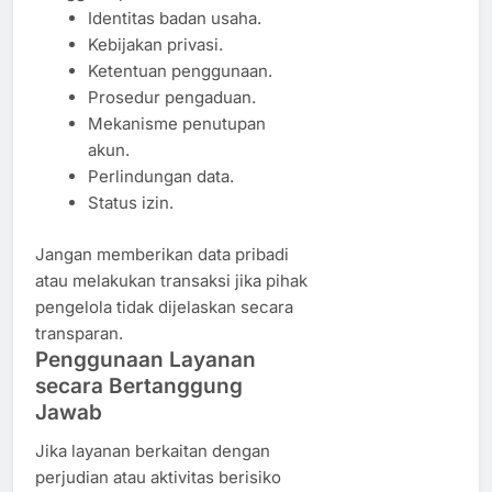
Identitas badan usaha.
Kebijakan privasi.
Ketentuan penggunaan.
Prosedur pengaduan.
Mekanisme penutupan
akun.
Perlindungan data.
Status izin.
Jangan memberikan data pribadi
atau melakukan transaksi jika pihak
pengelola tidak dijelaskan secara
transparan.
Penggunaan Layanan
secara Bertanggung
Jawab
Jika layanan berkaitan dengan
perjudian atau aktivitas berisiko