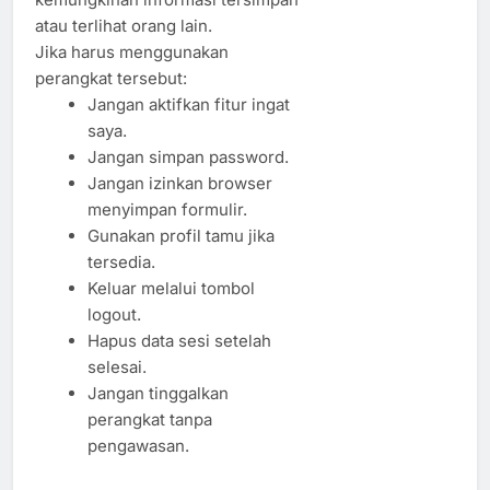
atau terlihat orang lain.
Jika harus menggunakan
perangkat tersebut:
Jangan aktifkan fitur ingat
saya.
Jangan simpan password.
Jangan izinkan browser
menyimpan formulir.
Gunakan profil tamu jika
tersedia.
Keluar melalui tombol
logout.
Hapus data sesi setelah
selesai.
Jangan tinggalkan
perangkat tanpa
pengawasan.