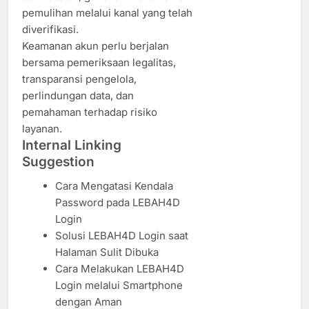
pemulihan melalui kanal yang telah
diverifikasi.
Keamanan akun perlu berjalan
bersama pemeriksaan legalitas,
transparansi pengelola,
perlindungan data, dan
pemahaman terhadap risiko
layanan.
Internal Linking
Suggestion
Cara Mengatasi Kendala
Password pada LEBAH4D
Login
Solusi LEBAH4D Login saat
Halaman Sulit Dibuka
Cara Melakukan LEBAH4D
Login melalui Smartphone
dengan Aman