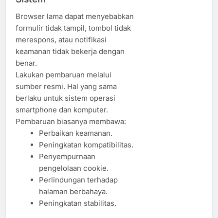
Browser lama dapat menyebabkan
formulir tidak tampil, tombol tidak
merespons, atau notifikasi
keamanan tidak bekerja dengan
benar.
Lakukan pembaruan melalui
sumber resmi. Hal yang sama
berlaku untuk sistem operasi
smartphone dan komputer.
Pembaruan biasanya membawa:
Perbaikan keamanan.
Peningkatan kompatibilitas.
Penyempurnaan
pengelolaan cookie.
Perlindungan terhadap
halaman berbahaya.
Peningkatan stabilitas.