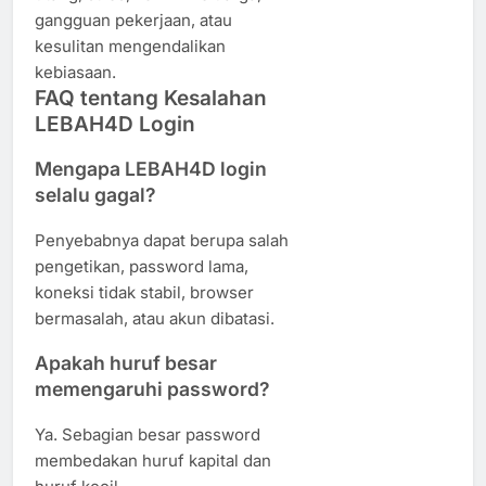
gangguan pekerjaan, atau
kesulitan mengendalikan
kebiasaan.
FAQ tentang Kesalahan
LEBAH4D Login
Mengapa LEBAH4D login
selalu gagal?
Penyebabnya dapat berupa salah
pengetikan, password lama,
koneksi tidak stabil, browser
bermasalah, atau akun dibatasi.
Apakah huruf besar
memengaruhi password?
Ya. Sebagian besar password
membedakan huruf kapital dan