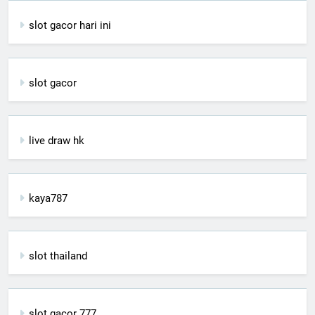
slot gacor hari ini
slot gacor
live draw hk
kaya787
slot thailand
slot gacor 777