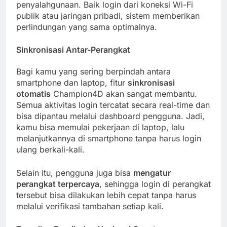
penyalahgunaan. Baik login dari koneksi Wi-Fi
publik atau jaringan pribadi, sistem memberikan
perlindungan yang sama optimalnya.
Sinkronisasi Antar-Perangkat
Bagi kamu yang sering berpindah antara
smartphone dan laptop, fitur
sinkronisasi
otomatis
Champion4D akan sangat membantu.
Semua aktivitas login tercatat secara real-time dan
bisa dipantau melalui dashboard pengguna. Jadi,
kamu bisa memulai pekerjaan di laptop, lalu
melanjutkannya di smartphone tanpa harus login
ulang berkali-kali.
Selain itu, pengguna juga bisa
mengatur
perangkat terpercaya
, sehingga login di perangkat
tersebut bisa dilakukan lebih cepat tanpa harus
melalui verifikasi tambahan setiap kali.