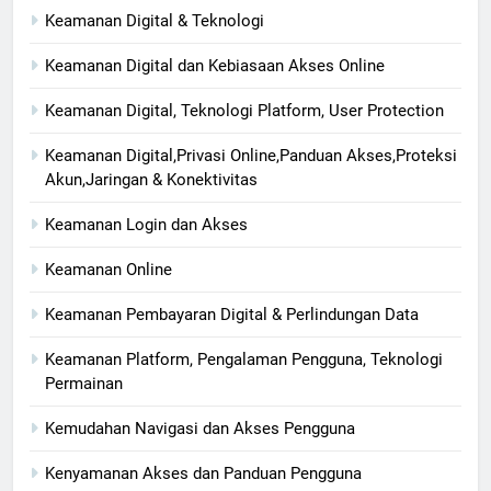
Keamanan Digital & Teknologi
Keamanan Digital dan Kebiasaan Akses Online
Keamanan Digital, Teknologi Platform, User Protection
Keamanan Digital,Privasi Online,Panduan Akses,Proteksi
Akun,Jaringan & Konektivitas
Keamanan Login dan Akses
Keamanan Online
Keamanan Pembayaran Digital & Perlindungan Data
Keamanan Platform, Pengalaman Pengguna, Teknologi
Permainan
Kemudahan Navigasi dan Akses Pengguna
Kenyamanan Akses dan Panduan Pengguna