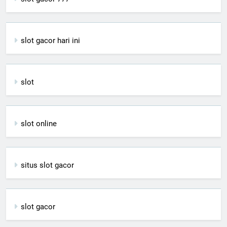
slot gacor hari ini
slot
slot online
situs slot gacor
slot gacor