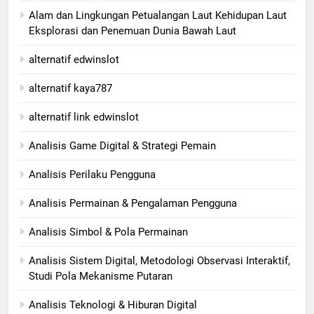
Alam dan Lingkungan Petualangan Laut Kehidupan Laut
Eksplorasi dan Penemuan Dunia Bawah Laut
alternatif edwinslot
alternatif kaya787
alternatif link edwinslot
Analisis Game Digital & Strategi Pemain
Analisis Perilaku Pengguna
Analisis Permainan & Pengalaman Pengguna
Analisis Simbol & Pola Permainan
Analisis Sistem Digital, Metodologi Observasi Interaktif,
Studi Pola Mekanisme Putaran
Analisis Teknologi & Hiburan Digital