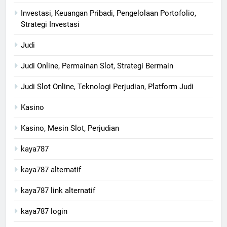
Investasi, Keuangan Pribadi, Pengelolaan Portofolio,
Strategi Investasi
Judi
Judi Online, Permainan Slot, Strategi Bermain
Judi Slot Online, Teknologi Perjudian, Platform Judi
Kasino
Kasino, Mesin Slot, Perjudian
kaya787
kaya787 alternatif
kaya787 link alternatif
kaya787 login