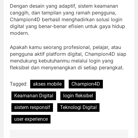
Dengan desain yang adaptif, sistem keamanan
canggih, dan tampilan yang ramah pengguna,
Champion4D berhasil menghadirkan solusi login
digital yang benar-benar efisien untuk gaya hidup
modern.
Apakah kamu seorang profesional, pelajar, atau
pengguna aktif platform digital, Champion4D siap
mendukung kebutuhanmu melalui login yang
fleksibel dan menyenangkan di setiap perangkat.
Tagged:
akses mobile
Champion4D
Keamanan Digital
login fleksibel
sistem responsif
Teknologi Digital
user experience