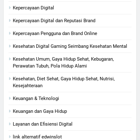
Kepercayaan Digital
Kepercayaan Digital dan Reputasi Brand
Kepercayaan Pengguna dan Brand Online
Kesehatan Digital Gaming Seimbang Kesehatan Mental
Kesehatan Umum, Gaya Hidup Sehat, Kebugaran,
Perawatan Tubuh, Pola Hidup Alami
Kesehatan, Diet Sehat, Gaya Hidup Sehat, Nutrisi,
Kesejahteraan
Keuangan & Teknologi
Keuangan dan Gaya Hidup
Layanan dan Efisiensi Digital
link alternatif edwinslot