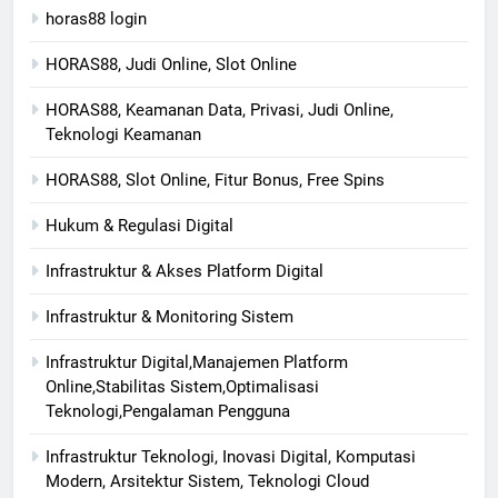
horas88 login
HORAS88, Judi Online, Slot Online
HORAS88, Keamanan Data, Privasi, Judi Online,
Teknologi Keamanan
HORAS88, Slot Online, Fitur Bonus, Free Spins
Hukum & Regulasi Digital
Infrastruktur & Akses Platform Digital
Infrastruktur & Monitoring Sistem
Infrastruktur Digital,Manajemen Platform
Online,Stabilitas Sistem,Optimalisasi
Teknologi,Pengalaman Pengguna
Infrastruktur Teknologi, Inovasi Digital, Komputasi
Modern, Arsitektur Sistem, Teknologi Cloud