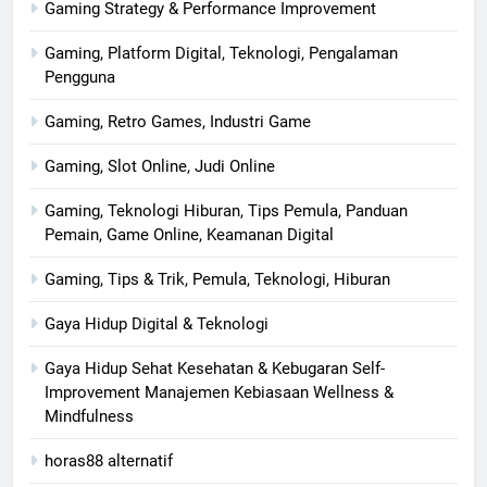
Gaming Strategy & Performance Improvement
Gaming, Platform Digital, Teknologi, Pengalaman
Pengguna
Gaming, Retro Games, Industri Game
Gaming, Slot Online, Judi Online
Gaming, Teknologi Hiburan, Tips Pemula, Panduan
Pemain, Game Online, Keamanan Digital
Gaming, Tips & Trik, Pemula, Teknologi, Hiburan
Gaya Hidup Digital & Teknologi
Gaya Hidup Sehat Kesehatan & Kebugaran Self-
Improvement Manajemen Kebiasaan Wellness &
Mindfulness
horas88 alternatif