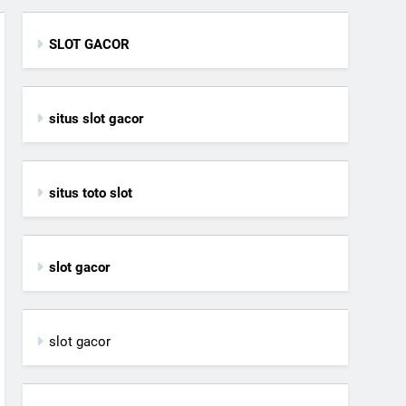
SLOT GACOR
situs slot gacor
situs toto slot
slot gacor
slot gacor