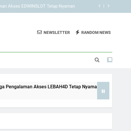
aman Akses EDWINSLOT Tetap Nyaman
s LEBAH4D Tetap Nyaman dan Terarah
s KAYA787 Tetap Nyaman dan Terarah
NEWSLETTER
RANDOM NEWS
alahan saat Melakukan LEBAH4D Login
akan Suasana Yang Tenang Dan Nyaman Di Rumah.
aman Akses EDWINSLOT Tetap Nyaman
s LEBAH4D Tetap Nyaman dan Terarah
s KAYA787 Tetap Nyaman dan Terarah
alaman Akses LEBAH4D Tetap Nyaman dan Terarah
Car
3 We