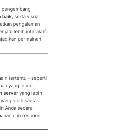
ri pengembang
 baik
, serta visual
gkatkan pengalaman
di lebih interaktif.
njadikan permainan
in tertentu—seperti
an yang lebih
n server
yang lebih
yang lebih santai.
in Anda secara
amanan dan respons