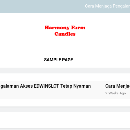
Cara Menjaga Pengal
Cara Menjaga Pengalaman Akse
Cara Menjaga Pengalaman Akse
mony Farm Candles
Tips Menghindari Kes
ilin Aromaterapi Alami Dari Harmony Farm Candles. Mencipt
Cara Menjaga Pengal
SAMPLE PAGE
Cara Menjaga Pengalaman Akse
Cara Menjaga Pengalaman Akse
n Akses EDWINSLOT Tetap Nyaman
Cara Menjaga Peng
2 Weeks Ago