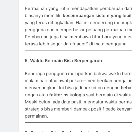
Permainan yang rutin mendapatkan pembaruan da
biasanya memiliki
keseimbangan sistem yang lebih
yang terus ditingkatkan. Hal ini cenderung menin
pengguna dan memperbesar peluang permainan menja
Pembaruan juga bisa membawa fitur baru yang me
terasa lebih segar dan “gacor” di mata pengguna.
5. Waktu Bermain Bisa Berpengaruh
Beberapa pengguna melaporkan bahwa waktu berma
malam hari atau awal pekan—memberikan pengalam
menyenangkan. Ini bisa jadi berkaitan dengan
beba
ringan atau
faktor psikologis
saat bermain di waktu 
Meski belum ada data pasti, mengatur waktu berma
strategis bisa memberi dampak positif pada keny
permainan.