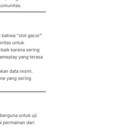
komunitas.
 bahwa “slot gacor”
nitas untuk
baik karena sering
 gameplay yang terasa
ukan data resmi.
ame yang sering
berguna untuk uji
i permainan dari