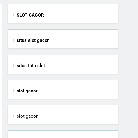
SLOT GACOR
situs slot gacor
situs toto slot
slot gacor
slot gacor