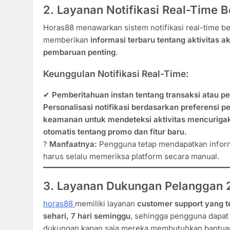
2. Layanan Notifikasi Real-Time B
Horas88 menawarkan sistem notifikasi real-time be
memberikan
informasi terbaru tentang aktivitas a
pembaruan penting
.
Keunggulan Notifikasi Real-Time:
✔
Pemberitahuan instan tentang transaksi atau p
Personalisasi notifikasi berdasarkan preferensi 
keamanan untuk mendeteksi aktivitas mencuriga
otomatis tentang promo dan fitur baru.
?
Manfaatnya:
Pengguna tetap mendapatkan informa
harus selalu memeriksa platform secara manual.
3. Layanan Dukungan Pelanggan 
horas88
memiliki layanan
customer support yang t
sehari, 7 hari seminggu
, sehingga pengguna dapa
dukungan kapan saja mereka membutuhkan bantua