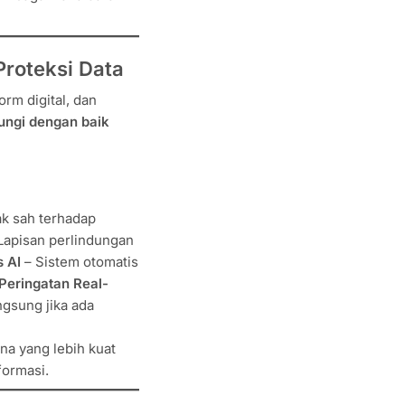
Proteksi Data
rm digital, dan
ungi dengan baik
k sah terhadap
Lapisan perlindungan
 AI
– Sistem otomatis
Peringatan Real-
ngsung jika ada
a yang lebih kuat
formasi.