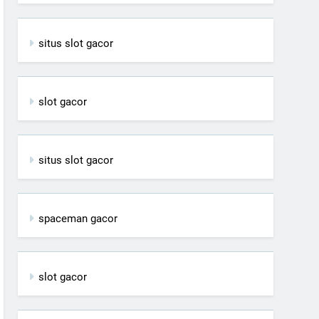
situs slot gacor
slot gacor
situs slot gacor
spaceman gacor
slot gacor