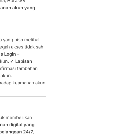
na, Horas88
manan akun yang
 yang bisa melihat
gah akses tidak sah
s Login
–
akun. ✔
Lapisan
nfirmasi tambahan
 akun.
rhadap keamanan akun
tuk memberikan
an digital yang
 pelanggan 24/7,