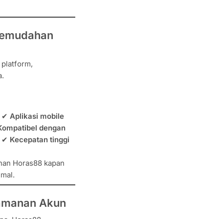
 Kemudahan
 platform,
a.
✔
Aplikasi mobile
Kompatibel dengan
✔
Kecepatan tinggi
nan Horas88 kapan
imal.
eamanan Akun