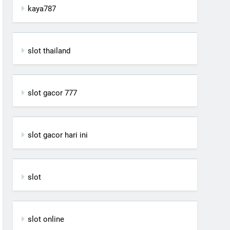
kaya787
slot thailand
slot gacor 777
slot gacor hari ini
slot
slot online