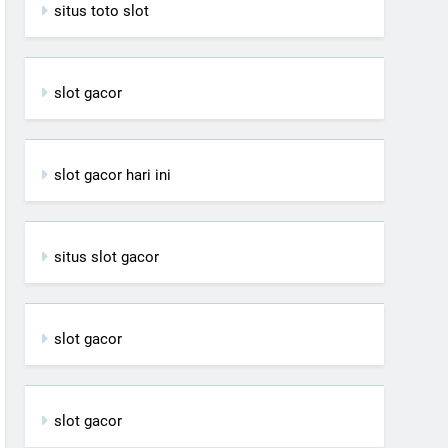
situs toto slot
slot gacor
slot gacor hari ini
situs slot gacor
slot gacor
slot gacor