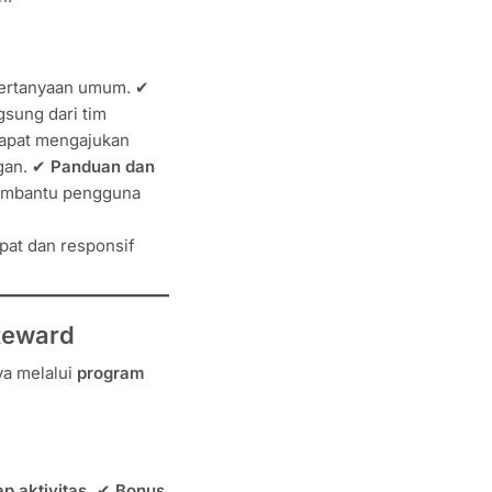
pertanyaan umum. ✔
gsung dari tim
apat mengajukan
ngan. ✔
Panduan dan
embantu pengguna
at dan responsif
Reward
a melalui
program
p aktivitas.
✔
Bonus