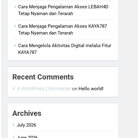
Cara Menjaga Pengalaman Akses LEBAH4D
Tetap Nyaman dan Terarah
Cara Menjaga Pengalaman Akses KAYA787
Tetap Nyaman dan Terarah
Cara Mengelola Aktivitas Digital melalui Fitur
KAYA787
Recent Comments
A WordPress Commenter
on
Hello world!
Archives
July 2026
June 2026