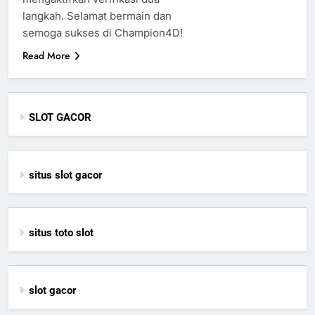
langkah. Selamat bermain dan
semoga sukses di Champion4D!
Read More
SLOT GACOR
situs slot gacor
situs toto slot
slot gacor