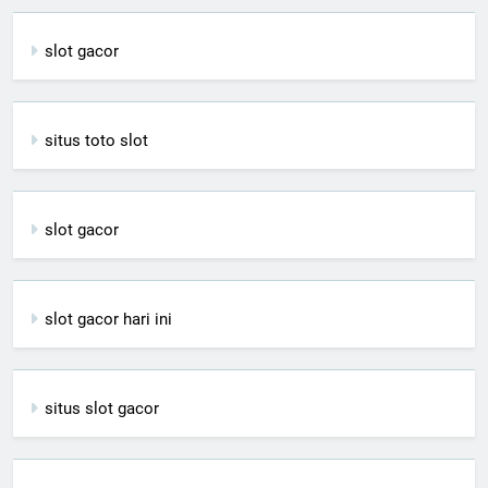
slot gacor
situs toto slot
slot gacor
slot gacor hari ini
situs slot gacor