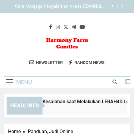
Skip
Cara Menjaga Pengalaman Akses LEBAH4D
to
Tetap Nyaman dan Terarah
content
Cara Menjaga Pengalaman Akses KAYA787 Tetap
Nyaman dan Terarah
Tips Menghindari Kesalahan saat Melakukan
LEBAH4D Login
Cara Menjaga Pengalaman Akses EDWINSLOT
Tetap Nyaman
Harmony Farm
Nikmati Lilin Aromaterapi Alami Dari
Cara Menjaga Pengalaman Akses LEBAH4D
NEWSLETTER
RANDOM NEWS
Tetap Nyaman dan Terarah
Candles
Harmony Farm Candles. Menciptakan
Cara Menjaga Pengalaman Akses KAYA787 Tetap
Suasana Yang Tenang Dan Nyaman Di
Nyaman dan Terarah
MENU
Rumah.
ps Menghindari Kesalahan saat Melakukan LEBAH4D Login
HEADLINES
Weeks Ago
Home
Panduan, Judi Online