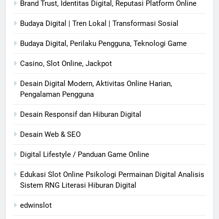
Brand Trust, Identitas Digital, Reputasi Platform Online
Budaya Digital | Tren Lokal | Transformasi Sosial
Budaya Digital, Perilaku Pengguna, Teknologi Game
Casino, Slot Online, Jackpot
Desain Digital Modern, Aktivitas Online Harian,
Pengalaman Pengguna
Desain Responsif dan Hiburan Digital
Desain Web & SEO
Digital Lifestyle / Panduan Game Online
Edukasi Slot Online Psikologi Permainan Digital Analisis
Sistem RNG Literasi Hiburan Digital
edwinslot