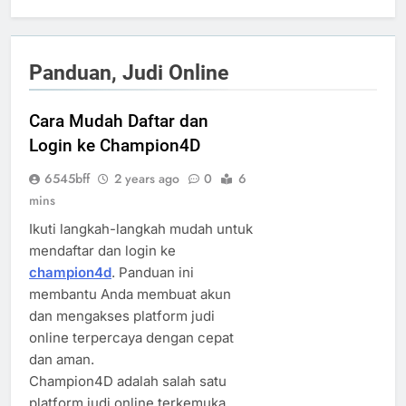
Panduan, Judi Online
Cara Mudah Daftar dan
Login ke Champion4D
6545bff
2 years ago
0
6
mins
Ikuti langkah-langkah mudah untuk
mendaftar dan login ke
champion4d
. Panduan ini
membantu Anda membuat akun
dan mengakses platform judi
online terpercaya dengan cepat
dan aman.
Champion4D adalah salah satu
platform judi online terkemuka