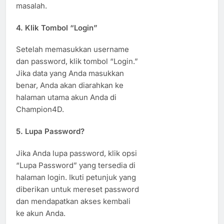
masalah.
4.
Klik Tombol “Login”
Setelah memasukkan username
dan password, klik tombol “Login.”
Jika data yang Anda masukkan
benar, Anda akan diarahkan ke
halaman utama akun Anda di
Champion4D.
5.
Lupa Password?
Jika Anda lupa password, klik opsi
“Lupa Password” yang tersedia di
halaman login. Ikuti petunjuk yang
diberikan untuk mereset password
dan mendapatkan akses kembali
ke akun Anda.