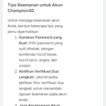
Tips Keamanan untuk Akun
Champion4D
Untuk menjaga keamanan akun
Anda, berikut beberapa tips yang
perlu diperhatikan:
Gunakan Password yang
Kuat:
Pilih password yang
sulit ditebak, dengan
kombinasi huruf besar,
huruf kecil, angka, dan
simbol.
Aktifkan Verifikasi Dua
Langkah:
Jika tersedia,
aktifkan fitur verifikasi dua
langkah untuk menambah
lapisan keamanan pada akun
Anda.
Jaga Kerahasiaan Akun