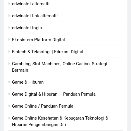
edwinslot alternatif
edwinslot link alternatif
edwinslot login
Ekosistem Platform Digital
Fintech & Teknologi | Edukasi Digital
Gambling, Slot Machines, Online Casino, Strategi
Bermain
Game & Hiburan
Game Digital & Hiburan — Panduan Pemula
Game Online / Panduan Pemula
Game Online Kesehatan & Kebugaran Teknologi &
Hiburan Pengembangan Diri