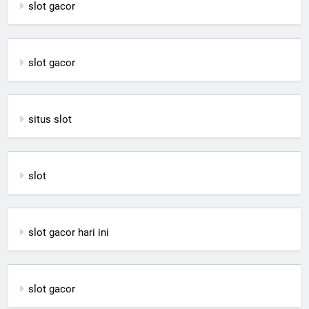
slot gacor
slot gacor
situs slot
slot
slot gacor hari ini
slot gacor