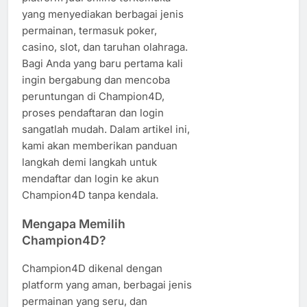
yang menyediakan berbagai jenis
permainan, termasuk poker,
casino, slot, dan taruhan olahraga.
Bagi Anda yang baru pertama kali
ingin bergabung dan mencoba
peruntungan di Champion4D,
proses pendaftaran dan login
sangatlah mudah. Dalam artikel ini,
kami akan memberikan panduan
langkah demi langkah untuk
mendaftar dan login ke akun
Champion4D tanpa kendala.
Mengapa Memilih
Champion4D?
Champion4D dikenal dengan
platform yang aman, berbagai jenis
permainan yang seru, dan