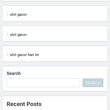
slot gacor
slot gacor
slot gacor hari ini
Search
SEARCH
Recent Posts