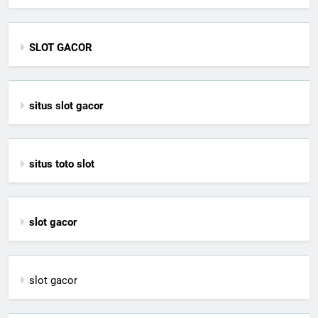
SLOT GACOR
situs slot gacor
situs toto slot
slot gacor
slot gacor