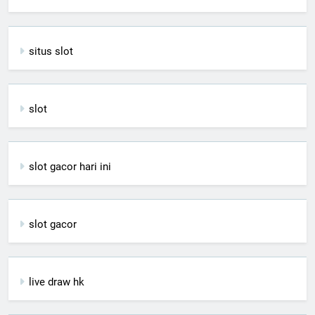
situs slot
slot
slot gacor hari ini
slot gacor
live draw hk