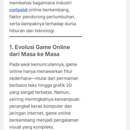
membahas bagaimana industri
corlaslot
online berkembang,
faktor pendorong pertumbuhan,
serta dampaknya terhadap dunia
hiburan dan teknologi.
1. Evolusi Game Online
dari Masa ke Masa
Pada awal kemunculannya, game
online hanya menawarkan fitur
sederhana—mulai dari permainan
berbasis teks hingga grafik 2D
yang sangat terbatas. Namun,
seiring meningkatnya kemampuan
perangkat keras komputer dan
jaringan internet, game online
berkembang menjadi pengalaman
visual yang kompleks.