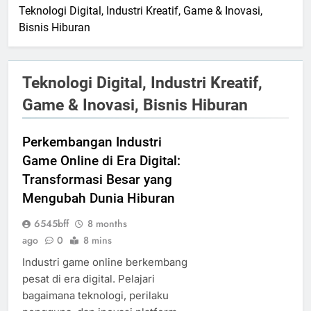
Teknologi Digital, Industri Kreatif, Game & Inovasi,
Bisnis Hiburan
Teknologi Digital, Industri Kreatif,
Game & Inovasi, Bisnis Hiburan
Perkembangan Industri
Game Online di Era Digital:
Transformasi Besar yang
Mengubah Dunia Hiburan
6545bff
8 months
ago
0
8 mins
Industri game online berkembang
pesat di era digital. Pelajari
bagaimana teknologi, perilaku