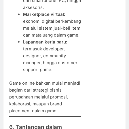
dari smartphone, PC, hingga
aksesoris.
Marketplace virtual:
ekonomi digital berkembang
melalui sistem jual-beli item
dan mata uang dalam game.
Lapangan kerja baru:
termasuk developer,
designer, community
manager, hingga customer
support game.
Game online bahkan mulai menjadi
bagian dari strategi bisnis
perusahaan melalui promosi,
kolaborasi, maupun brand
placement dalam game.
6. Tantangan dalam