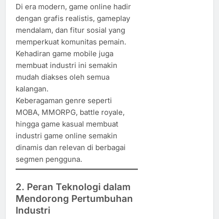
Di era modern, game online hadir
dengan grafis realistis, gameplay
mendalam, dan fitur sosial yang
memperkuat komunitas pemain.
Kehadiran game mobile juga
membuat industri ini semakin
mudah diakses oleh semua
kalangan.
Keberagaman genre seperti
MOBA, MMORPG, battle royale,
hingga game kasual membuat
industri game online semakin
dinamis dan relevan di berbagai
segmen pengguna.
2. Peran Teknologi dalam
Mendorong Pertumbuhan
Industri