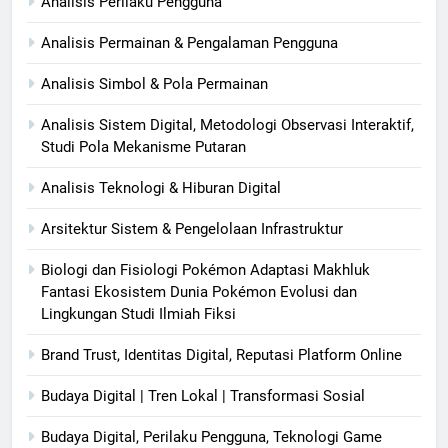
Analisis Perilaku Pengguna
Analisis Permainan & Pengalaman Pengguna
Analisis Simbol & Pola Permainan
Analisis Sistem Digital, Metodologi Observasi Interaktif,
Studi Pola Mekanisme Putaran
Analisis Teknologi & Hiburan Digital
Arsitektur Sistem & Pengelolaan Infrastruktur
Biologi dan Fisiologi Pokémon Adaptasi Makhluk
Fantasi Ekosistem Dunia Pokémon Evolusi dan
Lingkungan Studi Ilmiah Fiksi
Brand Trust, Identitas Digital, Reputasi Platform Online
Budaya Digital | Tren Lokal | Transformasi Sosial
Budaya Digital, Perilaku Pengguna, Teknologi Game