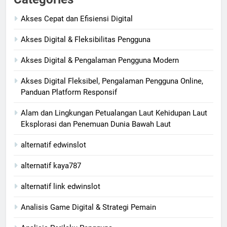
Akses Cepat dan Efisiensi Digital
Akses Digital & Fleksibilitas Pengguna
Akses Digital & Pengalaman Pengguna Modern
Akses Digital Fleksibel, Pengalaman Pengguna Online,
Panduan Platform Responsif
Alam dan Lingkungan Petualangan Laut Kehidupan Laut
Eksplorasi dan Penemuan Dunia Bawah Laut
alternatif edwinslot
alternatif kaya787
alternatif link edwinslot
Analisis Game Digital & Strategi Pemain