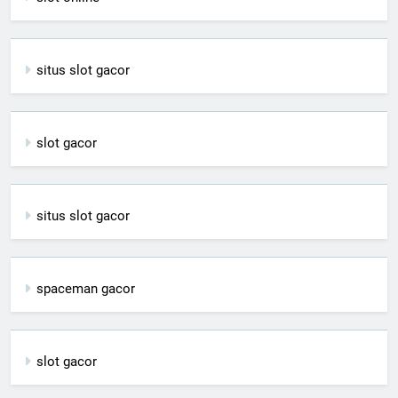
situs slot gacor
slot gacor
situs slot gacor
spaceman gacor
slot gacor