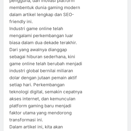
pengguna, dan inovasi platform
membentuk dunia gaming modern
dalam artikel lengkap dan SEO-
friendly ini.
Industri game online telah
mengalami perkembangan luar
biasa dalam dua dekade terakhir.
Dari yang awalnya dianggap
sebagai hiburan sederhana, kini
game online telah berubah menjadi
industri global bernilai miliaran
dolar dengan jutaan pemain aktif
setiap hari. Perkembangan
teknologi digital, semakin cepatnya
akses internet, dan kemunculan
platform gaming baru menjadi
faktor utama yang mendorong
transformasi ini.
Dalam artikel ini, kita akan