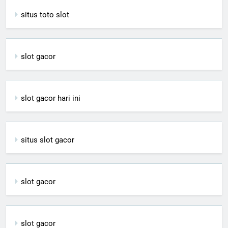
situs toto slot
slot gacor
slot gacor hari ini
situs slot gacor
slot gacor
slot gacor