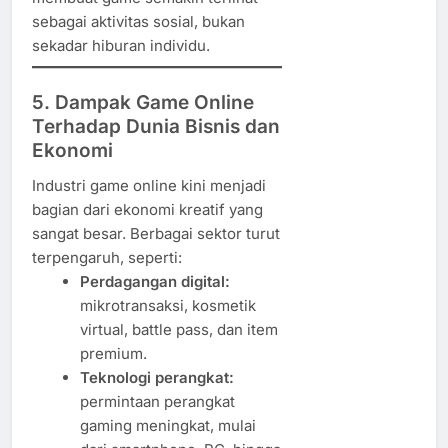
sebagai aktivitas sosial, bukan
sekadar hiburan individu.
5. Dampak Game Online
Terhadap Dunia Bisnis dan
Ekonomi
Industri game online kini menjadi
bagian dari ekonomi kreatif yang
sangat besar. Berbagai sektor turut
terpengaruh, seperti:
Perdagangan digital:
mikrotransaksi, kosmetik
virtual, battle pass, dan item
premium.
Teknologi perangkat:
permintaan perangkat
gaming meningkat, mulai