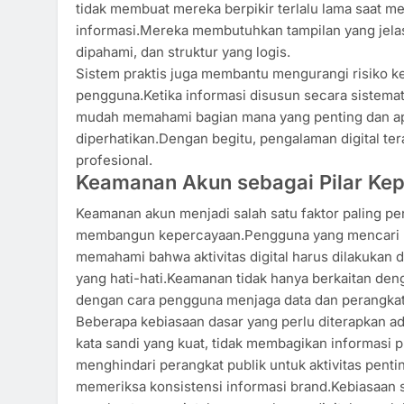
tidak membuat mereka berpikir terlalu lama saat m
informasi.Mereka membutuhkan tampilan yang jela
dipahami, dan struktur yang logis.
Sistem praktis juga membantu mengurangi risiko k
pengguna.Ketika informasi disusun secara sistemat
mudah memahami bagian mana yang penting dan ap
diperhatikan.Dengan begitu, pengalaman digital ter
profesional.
Keamanan Akun sebagai Pilar Ke
Keamanan akun menjadi salah satu faktor paling pe
membangun kepercayaan.Pengguna yang mencari E
memahami bahwa aktivitas digital harus dilakukan
yang hati-hati.Keamanan tidak hanya berkaitan deng
dengan cara pengguna menjaga data dan perangka
Beberapa kebiasaan dasar yang perlu diterapkan 
kata sandi yang kuat, tidak membagikan informasi 
menghindari perangkat publik untuk aktivitas pentin
memeriksa konsistensi informasi brand.Kebiasaan 