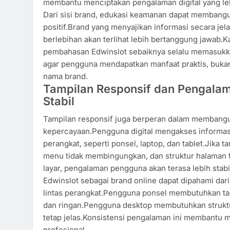
membantu menciptakan pengalaman digital yang le
Dari sisi brand, edukasi keamanan dapat membang
positif.Brand yang menyajikan informasi secara jela
berlebihan akan terlihat lebih bertanggung jawab.Ka
pembahasan Edwinslot sebaiknya selalu memasuk
agar pengguna mendapatkan manfaat praktis, buka
nama brand.
Tampilan Responsif dan Pengala
Stabil
Tampilan responsif juga berperan dalam membang
kepercayaan.Pengguna digital mengakses informasi
perangkat, seperti ponsel, laptop, dan tablet.Jika 
menu tidak membingungkan, dan struktur halaman te
layar, pengalaman pengguna akan terasa lebih stabi
Edwinslot sebagai brand online dapat dipahami dar
lintas perangkat.Pengguna ponsel membutuhkan ta
dan ringan.Pengguna desktop membutuhkan struktur
tetap jelas.Konsistensi pengalaman ini membantu
profesional.