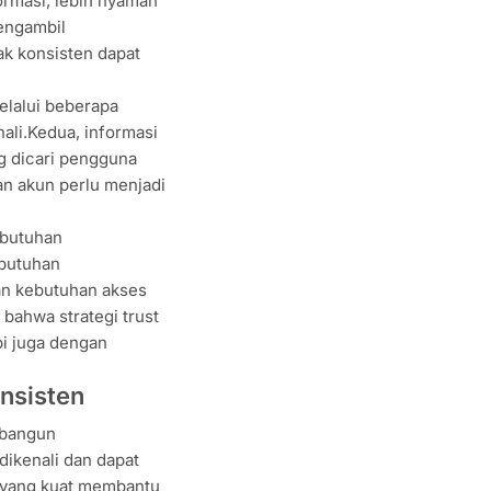
rmasi, lebih nyaman
mengambil
ak konsisten dapat
elalui beberapa
ali.Kedua, informasi
ng dicari pengguna
an akun perlu menjadi
ebutuhan
ebutuhan
kan kebutuhan akses
 bahwa strategi trust
i juga dengan
nsisten
mbangun
ikenali dan dapat
 yang kuat membantu