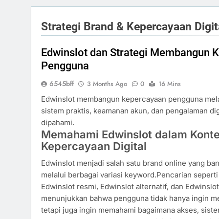
Strategi Brand & Kepercayaan Digit
Edwinslot dan Strategi Membangun 
Pengguna
6545bff
3 Months Ago
0
16 Mins
Edwinslot membangun kepercayaan pengguna melalu
sistem praktis, keamanan akun, dan pengalaman di
dipahami.
Memahami Edwinslot dalam Kont
Kepercayaan Digital
Edwinslot menjadi salah satu brand online yang ba
melalui berbagai variasi keyword.Pencarian seperti 
Edwinslot resmi, Edwinslot alternatif, dan Edwinsl
menunjukkan bahwa pengguna tidak hanya ingin m
tetapi juga ingin memahami bagaimana akses, sist