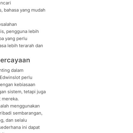
encari
s, bahasa yang mudah
esalahan
is, pengguna lebih
a yang perlu
asa lebih terarah dan
percayaan
nting dalam
dwinslot perlu
 dengan kebiasaan
an sistem, tetapi juga
t mereka.
adalah menggunakan
pribadi sembarangan,
g, dan selalu
sederhana ini dapat