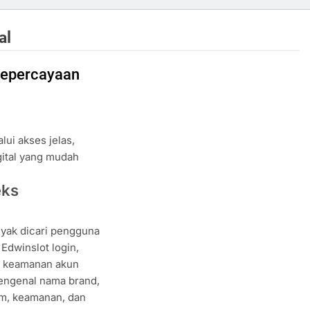
al
Kepercayaan
i akses jelas,
gital yang mudah
eks
nyak dicari pengguna
Edwinslot login,
ot keamanan akun
engenal nama brand,
em, keamanan, dan