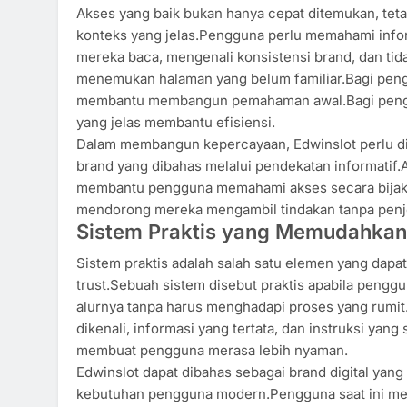
Akses yang baik bukan hanya cepat ditemukan, teta
konteks yang jelas.Pengguna perlu memahami info
mereka baca, mengenali konsistensi brand, dan tid
menemukan halaman yang belum familiar.Bagi pengg
membantu membangun pemahaman awal.Bagi peng
yang jelas membantu efisiensi.
Dalam membangun kepercayaan, Edwinslot perlu d
brand yang dibahas melalui pendekatan informatif.A
membantu pengguna memahami akses secara bijak
mendorong mereka mengambil tindakan tanpa penj
Sistem Praktis yang Memudahka
Sistem praktis adalah salah satu elemen yang dap
trust.Sebuah sistem disebut praktis apabila peng
alurnya tanpa harus menghadapi proses yang rum
dikenali, informasi yang tertata, dan instruksi yan
membuat pengguna merasa lebih nyaman.
Edwinslot dapat dibahas sebagai brand digital yan
kebutuhan pengguna modern.Pengguna saat ini me