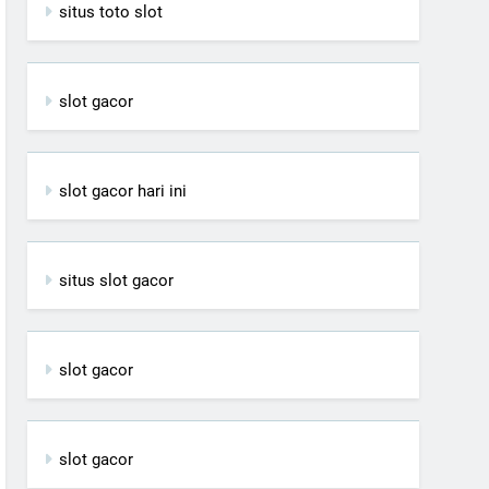
situs toto slot
slot gacor
slot gacor hari ini
situs slot gacor
slot gacor
slot gacor