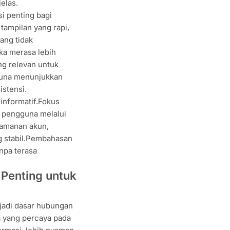
elas.
i penting bagi
ampilan yang rapi,
ang tidak
a merasa lebih
ng relevan untuk
gguna menunjukkan
stensi.
 informatif.Fokus
 pengguna melalui
keamanan akun,
g stabil.Pembahasan
anpa terasa
Penting untuk
jadi dasar hubungan
a yang percaya pada