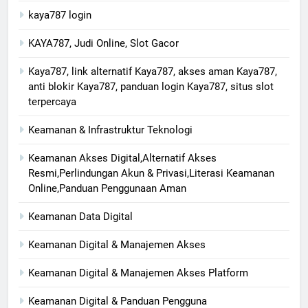
kaya787 login
KAYA787, Judi Online, Slot Gacor
Kaya787, link alternatif Kaya787, akses aman Kaya787,
anti blokir Kaya787, panduan login Kaya787, situs slot
terpercaya
Keamanan & Infrastruktur Teknologi
Keamanan Akses Digital,Alternatif Akses
Resmi,Perlindungan Akun & Privasi,Literasi Keamanan
Online,Panduan Penggunaan Aman
Keamanan Data Digital
Keamanan Digital & Manajemen Akses
Keamanan Digital & Manajemen Akses Platform
Keamanan Digital & Panduan Pengguna