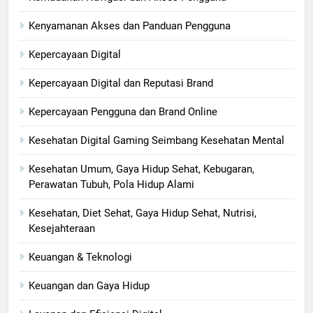
Kenyamanan Akses dan Panduan Pengguna
Kepercayaan Digital
Kepercayaan Digital dan Reputasi Brand
Kepercayaan Pengguna dan Brand Online
Kesehatan Digital Gaming Seimbang Kesehatan Mental
Kesehatan Umum, Gaya Hidup Sehat, Kebugaran,
Perawatan Tubuh, Pola Hidup Alami
Kesehatan, Diet Sehat, Gaya Hidup Sehat, Nutrisi,
Kesejahteraan
Keuangan & Teknologi
Keuangan dan Gaya Hidup