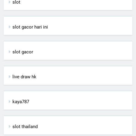
slot
slot gacor hari ini
slot gacor
live draw hk
kaya787
slot thailand