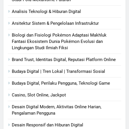
Analisis Teknologi & Hiburan Digital
Arsitektur Sistem & Pengelolaan Infrastruktur
Biologi dan Fisiologi Pokémon Adaptasi Makhluk
Fantasi Ekosistem Dunia Pokémon Evolusi dan
Lingkungan Studi Ilmiah Fiksi
Brand Trust, Identitas Digital, Reputasi Platform Online
Budaya Digital | Tren Lokal | Transformasi Sosial
Budaya Digital, Perilaku Pengguna, Teknologi Game
Casino, Slot Online, Jackpot
Desain Digital Modern, Aktivitas Online Harian,
Pengalaman Pengguna
Desain Responsif dan Hiburan Digital