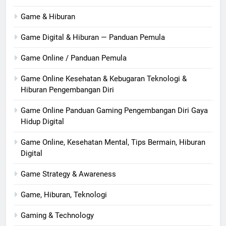
Game & Hiburan
Game Digital & Hiburan — Panduan Pemula
Game Online / Panduan Pemula
Game Online Kesehatan & Kebugaran Teknologi &
Hiburan Pengembangan Diri
Game Online Panduan Gaming Pengembangan Diri Gaya
Hidup Digital
Game Online, Kesehatan Mental, Tips Bermain, Hiburan
Digital
Game Strategy & Awareness
Game, Hiburan, Teknologi
Gaming & Technology