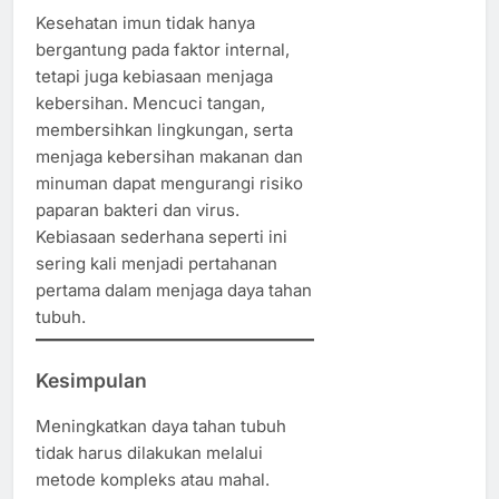
Kesehatan imun tidak hanya
bergantung pada faktor internal,
tetapi juga kebiasaan menjaga
kebersihan. Mencuci tangan,
membersihkan lingkungan, serta
menjaga kebersihan makanan dan
minuman dapat mengurangi risiko
paparan bakteri dan virus.
Kebiasaan sederhana seperti ini
sering kali menjadi pertahanan
pertama dalam menjaga daya tahan
tubuh.
Kesimpulan
Meningkatkan daya tahan tubuh
tidak harus dilakukan melalui
metode kompleks atau mahal.