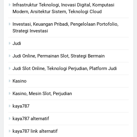
Infrastruktur Teknologi, Inovasi Digital, Komputasi
Modern, Arsitektur Sistem, Teknologi Cloud
Investasi, Keuangan Pribadi, Pengelolaan Portofolio,
Strategi Investasi
Judi
Judi Online, Permainan Slot, Strategi Bermain
Judi Slot Online, Teknologi Perjudian, Platform Judi
Kasino
Kasino, Mesin Slot, Perjudian
kaya787
kaya787 alternatif
kaya787 link alternatif