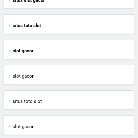
situs slot gacor
situs toto slot
slot gacor
slot gacor
situs toto slot
slot gacor