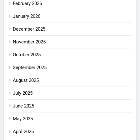
February 2026
January 2026
December 2025
November 2025
October 2025
September 2025
August 2025
July 2025
June 2025
May 2025
April 2025