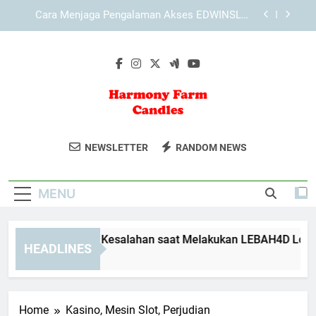
Skip
Cara Menjaga Pengalaman Akses LEBAH4D
to
Tetap Nyaman dan Terarah
content
Cara Menjaga Pengalaman Akses KAYA787 Tetap
Nyaman dan Terarah
Tips Menghindari Kesalahan saat Melakukan
LEBAH4D Login
Cara Menjaga Pengalaman Akses EDWINSLOT
Tetap Nyaman
Harmony Farm
Nikmati Lilin Aromaterapi Alami Dari
Cara Menjaga Pengalaman Akses LEBAH4D
NEWSLETTER
RANDOM NEWS
Tetap Nyaman dan Terarah
Candles
Harmony Farm Candles. Menciptakan
Cara Menjaga Pengalaman Akses KAYA787 Tetap
Suasana Yang Tenang Dan Nyaman Di
Nyaman dan Terarah
MENU
Rumah.
ps Menghindari Kesalahan saat Melakukan LEBAH4D Login
HEADLINES
Weeks Ago
Home
Kasino, Mesin Slot, Perjudian