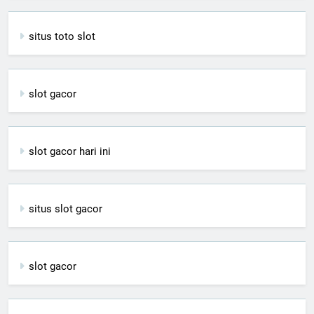
situs toto slot
slot gacor
slot gacor hari ini
situs slot gacor
slot gacor