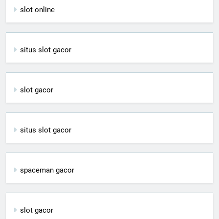
slot online
situs slot gacor
slot gacor
situs slot gacor
spaceman gacor
slot gacor