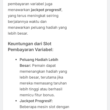
pembayaran variabel juga
menawarkan
jackpot progresif
,
yang terus meningkat seiring
berjalannya waktu dan
menawarkan peluang hadiah yang
lebih besar.
Keuntungan dari Slot
Pembayaran Variabel:
Peluang Hadiah Lebih
Besar:
Pemain dapat
memenangkan hadiah yang
lebih besar, terutama jika
mereka memasang taruhan
lebih tinggi atau berhasil
memicu fitur bonus.
Jackpot Progresif:
Beberapa mesin slot dengan