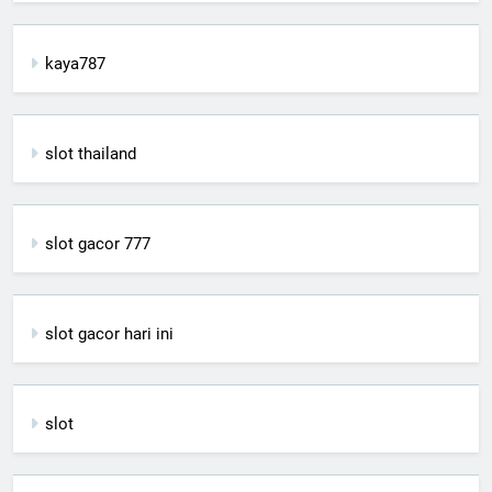
kaya787
slot thailand
slot gacor 777
slot gacor hari ini
slot