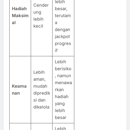
lebih
Cender
Hadiah
besar,
ung
Maksim
terutam
lebih
al
a
kecil
dengan
jackpot
progres
if
Lebih
berisiko
Lebih
, namun
aman,
menawa
Keama
mudah
rkan
nan
dipredik
hadiah
si dan
yang
dikelola
lebih
besar
Lebih