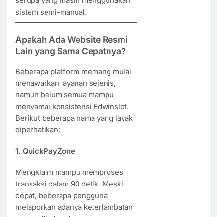
serupa yang masih menggunakan
sistem semi-manual.
Apakah Ada Website Resmi
Lain yang Sama Cepatnya?
Beberapa platform memang mulai
menawarkan layanan sejenis,
namun belum semua mampu
menyamai konsistensi Edwinslot.
Berikut beberapa nama yang layak
diperhatikan:
1.
QuickPayZone
Mengklaim mampu memproses
transaksi dalam 90 detik. Meski
cepat, beberapa pengguna
melaporkan adanya keterlambatan