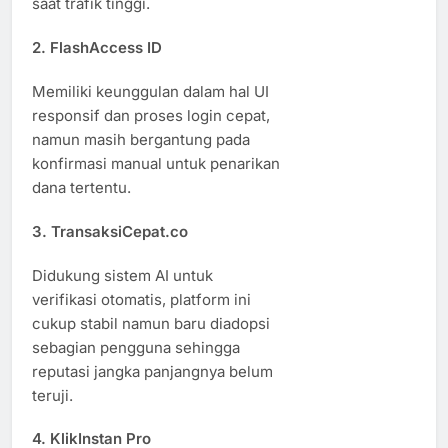
saat trafik tinggi.
2.
FlashAccess ID
Memiliki keunggulan dalam hal UI
responsif dan proses login cepat,
namun masih bergantung pada
konfirmasi manual untuk penarikan
dana tertentu.
3.
TransaksiCepat.co
Didukung sistem AI untuk
verifikasi otomatis, platform ini
cukup stabil namun baru diadopsi
sebagian pengguna sehingga
reputasi jangka panjangnya belum
teruji.
4.
KlikInstan Pro