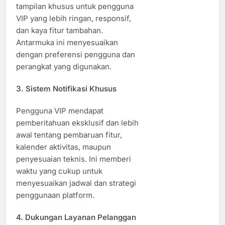
tampilan khusus untuk pengguna
VIP yang lebih ringan, responsif,
dan kaya fitur tambahan.
Antarmuka ini menyesuaikan
dengan preferensi pengguna dan
perangkat yang digunakan.
3.
Sistem Notifikasi Khusus
Pengguna VIP mendapat
pemberitahuan eksklusif dan lebih
awal tentang pembaruan fitur,
kalender aktivitas, maupun
penyesuaian teknis. Ini memberi
waktu yang cukup untuk
menyesuaikan jadwal dan strategi
penggunaan platform.
4.
Dukungan Layanan Pelanggan