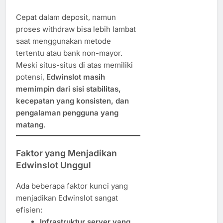
Cepat dalam deposit, namun
proses withdraw bisa lebih lambat
saat menggunakan metode
tertentu atau bank non-mayor.
Meski situs-situs di atas memiliki
potensi,
Edwinslot masih
memimpin dari sisi stabilitas,
kecepatan yang konsisten, dan
pengalaman pengguna yang
matang
.
Faktor yang Menjadikan
Edwinslot Unggul
Ada beberapa faktor kunci yang
menjadikan Edwinslot sangat
efisien:
Infrastruktur server yang