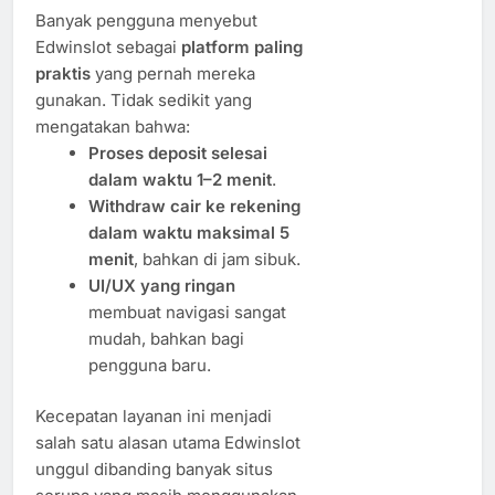
Banyak pengguna menyebut
Edwinslot sebagai
platform paling
praktis
yang pernah mereka
gunakan. Tidak sedikit yang
mengatakan bahwa:
Proses deposit selesai
dalam waktu 1–2 menit
.
Withdraw cair ke rekening
dalam waktu maksimal 5
menit
, bahkan di jam sibuk.
UI/UX yang ringan
membuat navigasi sangat
mudah, bahkan bagi
pengguna baru.
Kecepatan layanan ini menjadi
salah satu alasan utama Edwinslot
unggul dibanding banyak situs