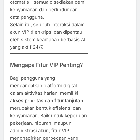
otomatis—semua disediakan demi
kenyamanan dan perlindungan
data pengguna.
Selain itu, seluruh interaksi dalam
akun VIP dienkripsi dan dipantau
oleh sistem keamanan berbasis AI
yang aktif 24/7.
Mengapa Fitur VIP Penting?
Bagi pengguna yang
mengandalkan platform digital
dalam aktivitas harian, memiliki
akses prioritas dan fitur lanjutan
merupakan bentuk efisiensi dan
kenyamanan. Baik untuk keperluan
pekerjaan, hiburan, maupun
administrasi akun, fitur VIP
menghadirkan perbedaan yang