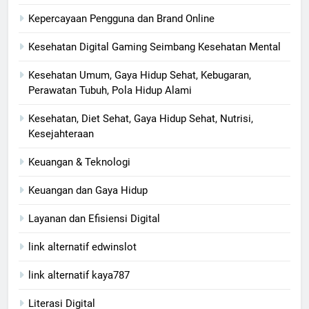
Kepercayaan Pengguna dan Brand Online
Kesehatan Digital Gaming Seimbang Kesehatan Mental
Kesehatan Umum, Gaya Hidup Sehat, Kebugaran,
Perawatan Tubuh, Pola Hidup Alami
Kesehatan, Diet Sehat, Gaya Hidup Sehat, Nutrisi,
Kesejahteraan
Keuangan & Teknologi
Keuangan dan Gaya Hidup
Layanan dan Efisiensi Digital
link alternatif edwinslot
link alternatif kaya787
Literasi Digital