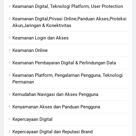
Keamanan Digital, Teknologi Platform, User Protection
Keamanan Digital,Privasi Online,Panduan Akses,Proteksi
Akun,Jaringan & Konektivitas
Keamanan Login dan Akses
Keamanan Online
Keamanan Pembayaran Digital & Perlindungan Data
Keamanan Platform, Pengalaman Pengguna, Teknologi
Permainan
Kemudahan Navigasi dan Akses Pengguna
Kenyamanan Akses dan Panduan Pengguna
Kepercayaan Digital
Kepercayaan Digital dan Reputasi Brand