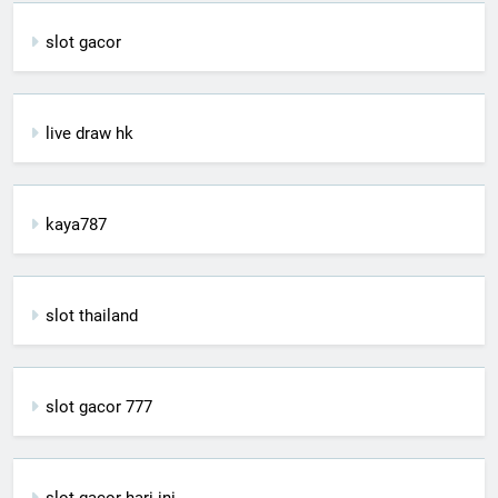
slot gacor
live draw hk
kaya787
slot thailand
slot gacor 777
slot gacor hari ini