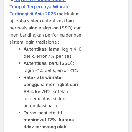
Tempat Terpercaya Winrate
Tertinggi di Asia 2025
melakukan
uji coba sistem autentikasi baru
berbasis
single sign-on (SSO)
dan
membandingkan performa dengan
sistem login tradisional:
Autentikasi lama
: login 4–6
detik, error 7% per sesi
Autentikasi baru (SSO)
:
login <1,5 detik, error <1%
Rata-rata winrate
pengguna meningkat dari
68% ke 76%
setelah
implementasi sistem
autentikasi baru
Durasi sesi efektif
meningkat 12%, karena
tidak terpotong oleh