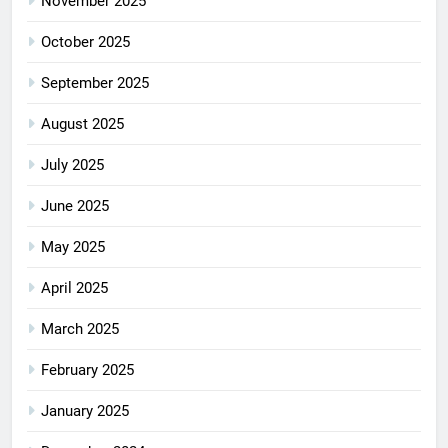
November 2025
October 2025
September 2025
August 2025
July 2025
June 2025
May 2025
April 2025
March 2025
February 2025
January 2025