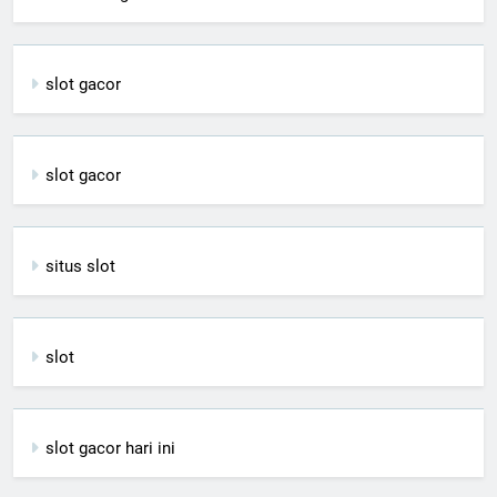
slot gacor
slot gacor
situs slot
slot
slot gacor hari ini