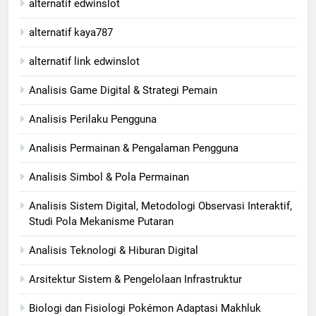
alternatif edwinslot
alternatif kaya787
alternatif link edwinslot
Analisis Game Digital & Strategi Pemain
Analisis Perilaku Pengguna
Analisis Permainan & Pengalaman Pengguna
Analisis Simbol & Pola Permainan
Analisis Sistem Digital, Metodologi Observasi Interaktif,
Studi Pola Mekanisme Putaran
Analisis Teknologi & Hiburan Digital
Arsitektur Sistem & Pengelolaan Infrastruktur
Biologi dan Fisiologi Pokémon Adaptasi Makhluk