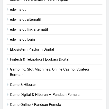
edwinslot
edwinslot alternatif
edwinslot link alternatif
edwinslot login
Ekosistem Platform Digital
Fintech & Teknologi | Edukasi Digital
Gambling, Slot Machines, Online Casino, Strategi
Bermain
Game & Hiburan
Game Digital & Hiburan — Panduan Pemula
Game Online / Panduan Pemula