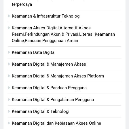
terpercaya
Keamanan & Infrastruktur Teknologi
Keamanan Akses Digital,Alternatif Akses
Resmi,Perlindungan Akun & Privasi,Literasi Keamanan
Online,Panduan Penggunaan Aman
Keamanan Data Digital
Keamanan Digital & Manajemen Akses
Keamanan Digital & Manajemen Akses Platform
Keamanan Digital & Panduan Pengguna
Keamanan Digital & Pengalaman Pengguna
Keamanan Digital & Teknologi
Keamanan Digital dan Kebiasaan Akses Online