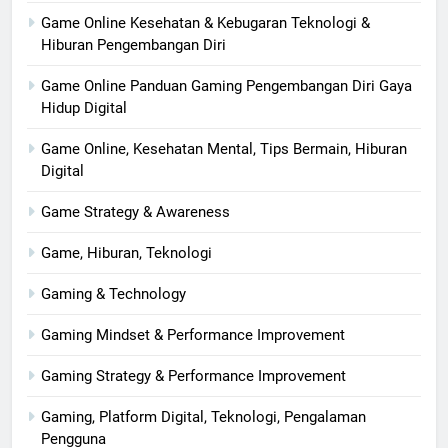
Game Online Kesehatan & Kebugaran Teknologi &
Hiburan Pengembangan Diri
Game Online Panduan Gaming Pengembangan Diri Gaya
Hidup Digital
Game Online, Kesehatan Mental, Tips Bermain, Hiburan
Digital
Game Strategy & Awareness
Game, Hiburan, Teknologi
Gaming & Technology
Gaming Mindset & Performance Improvement
Gaming Strategy & Performance Improvement
Gaming, Platform Digital, Teknologi, Pengalaman
Pengguna