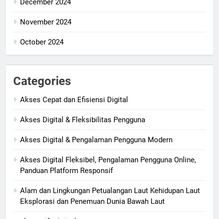
December 2024
November 2024
October 2024
Categories
Akses Cepat dan Efisiensi Digital
Akses Digital & Fleksibilitas Pengguna
Akses Digital & Pengalaman Pengguna Modern
Akses Digital Fleksibel, Pengalaman Pengguna Online,
Panduan Platform Responsif
Alam dan Lingkungan Petualangan Laut Kehidupan Laut
Eksplorasi dan Penemuan Dunia Bawah Laut