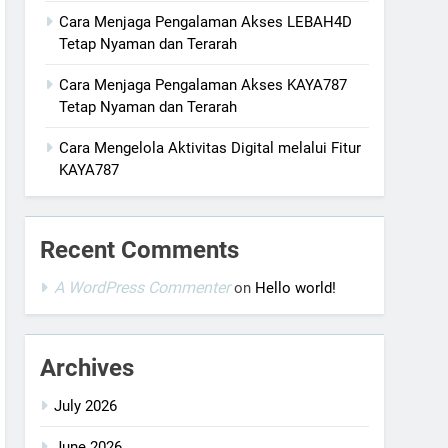
Cara Menjaga Pengalaman Akses LEBAH4D
Tetap Nyaman dan Terarah
Cara Menjaga Pengalaman Akses KAYA787
Tetap Nyaman dan Terarah
Cara Mengelola Aktivitas Digital melalui Fitur
KAYA787
Recent Comments
A WordPress Commenter
on
Hello world!
Archives
July 2026
June 2026