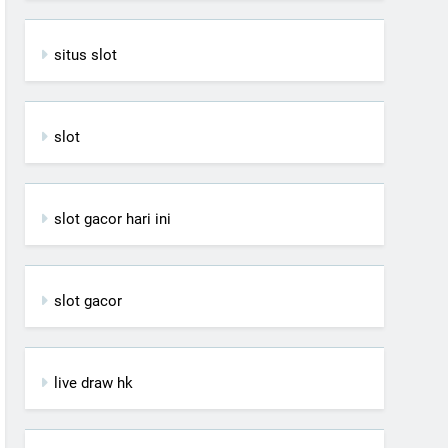
situs slot
slot
slot gacor hari ini
slot gacor
live draw hk