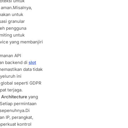
oteksi untuk
 aman.Misalnya,
nakan untuk
asi granular
oleh pengguna
imiting untuk
vice yang membanjiri
amanan API
nan backend di
slot
memastikan data tidak
yeluruh ini
global seperti GDPR
at terjaga.
 Architecture
yang
Setiap permintaan
 sepenuhnya.Di
n IP, perangkat,
perkuat kontrol