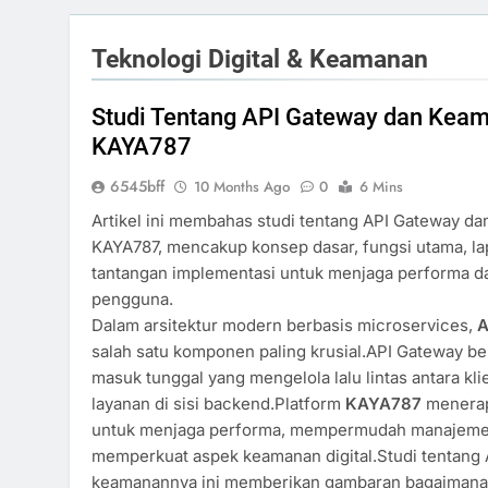
Teknologi Digital & Keamanan
Studi Tentang API Gateway dan Kea
KAYA787
6545bff
10 Months Ago
0
6 Mins
Artikel ini membahas studi tentang API Gateway d
KAYA787, mencakup konsep dasar, fungsi utama, lap
tantangan implementasi untuk menjaga performa d
pengguna.
Dalam arsitektur modern berbasis microservices,
A
salah satu komponen paling krusial.API Gateway be
masuk tunggal yang mengelola lalu lintas antara kl
layanan di sisi backend.Platform
KAYA787
menerap
untuk menjaga performa, mempermudah manajemen
memperkuat aspek keamanan digital.Studi tentang
keamanannya ini memberikan gambaran bagaimana 