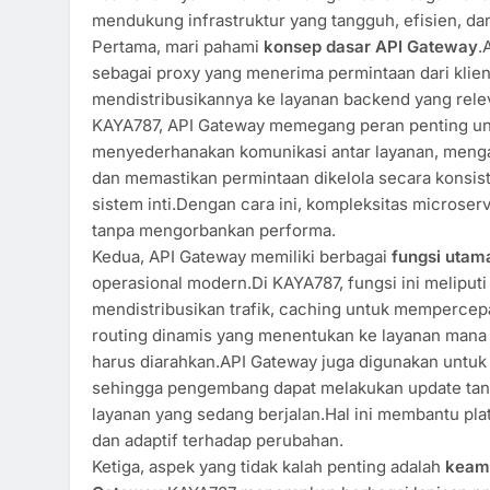
mendukung infrastruktur yang tangguh, efisien, da
Pertama, mari pahami
konsep dasar API Gateway
.
sebagai proxy yang menerima permintaan dari klie
mendistribusikannya ke layanan backend yang rel
KAYA787, API Gateway memegang peran penting u
menyederhanakan komunikasi antar layanan, mengatu
dan memastikan permintaan dikelola secara konsi
sistem inti.Dengan cara ini, kompleksitas microserv
tanpa mengorbankan performa.
Kedua, API Gateway memiliki berbagai
fungsi utam
operasional modern.Di KAYA787, fungsi ini meliputi
mendistribusikan trafik, caching untuk mempercepa
routing dinamis yang menentukan ke layanan mana
harus diarahkan.API Gateway juga digunakan untuk 
sehingga pengembang dapat melakukan update t
layanan yang sedang berjalan.Hal ini membantu pla
dan adaptif terhadap perubahan.
Ketiga, aspek yang tidak kalah penting adalah
keam