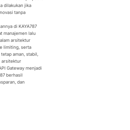
a dilakukan jika
novasi tanpa
nannya di KAYA787
at manajemen lalu
alam arsitektur
 limiting, serta
tetap aman, stabil,
 arsitektur
 API Gateway menjadi
87 berhasil
ansparan, dan