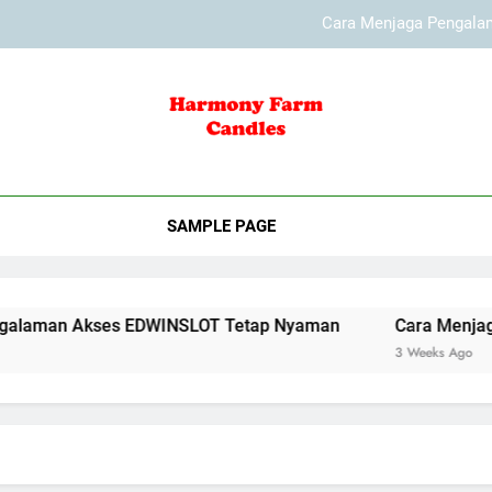
Cara Menjaga Pengal
Cara Menjaga Pengalaman Akse
Cara Menjaga Pengalaman Akse
mony Farm Candles
Tips Menghindari Kes
ilin Aromaterapi Alami Dari Harmony Farm Candles. Mencipt
Cara Menjaga Pengal
SAMPLE PAGE
Cara Menjaga Pengalaman Akse
Cara Menjaga Pengalaman Akse
ses EDWINSLOT Tetap Nyaman
Cara Menjaga Pengalam
3 Weeks Ago