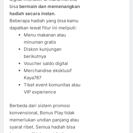
bisa
bermain dan memenangkan
hadiah secara instan
.
Beberapa hadiah yang bisa kamu
dapatkan lewat fitur ini meliputi:
Menu makanan atau
minuman gratis
Diskon kunjungan
berikutnya
Voucher saldo digital
Merchandise eksklusif
Kaya787
Tiket event komunitas atau
VIP experience
Berbeda dari sistem promosi
konvensional, Bonus Play tidak
memerlukan undian panjang atau
syarat ribet. Semua hadiah bisa