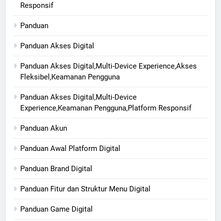
Responsif
Panduan
Panduan Akses Digital
Panduan Akses Digital,Multi-Device Experience,Akses
Fleksibel,Keamanan Pengguna
Panduan Akses Digital,Multi-Device
Experience,Keamanan Pengguna,Platform Responsif
Panduan Akun
Panduan Awal Platform Digital
Panduan Brand Digital
Panduan Fitur dan Struktur Menu Digital
Panduan Game Digital