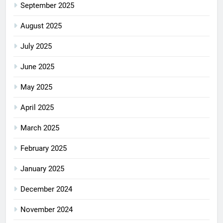
September 2025
August 2025
July 2025
June 2025
May 2025
April 2025
March 2025
February 2025
January 2025
December 2024
November 2024