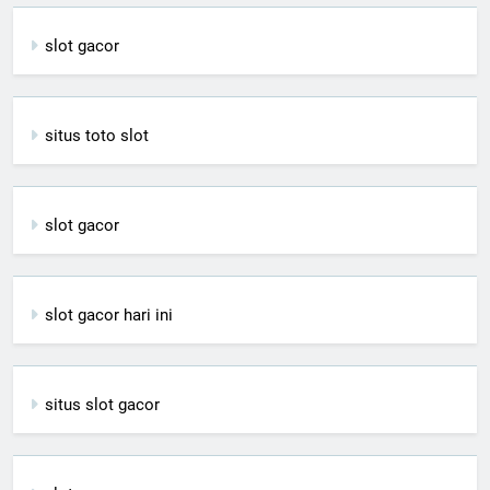
slot gacor
situs toto slot
slot gacor
slot gacor hari ini
situs slot gacor