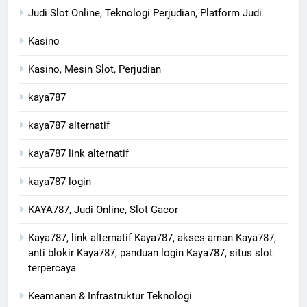
Judi Slot Online, Teknologi Perjudian, Platform Judi
Kasino
Kasino, Mesin Slot, Perjudian
kaya787
kaya787 alternatif
kaya787 link alternatif
kaya787 login
KAYA787, Judi Online, Slot Gacor
Kaya787, link alternatif Kaya787, akses aman Kaya787,
anti blokir Kaya787, panduan login Kaya787, situs slot
terpercaya
Keamanan & Infrastruktur Teknologi