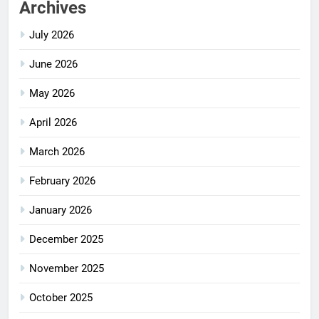
Archives
July 2026
June 2026
May 2026
April 2026
March 2026
February 2026
January 2026
December 2025
November 2025
October 2025