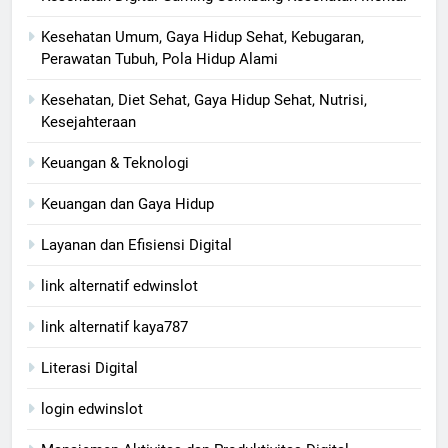
Kesehatan Umum, Gaya Hidup Sehat, Kebugaran,
Perawatan Tubuh, Pola Hidup Alami
Kesehatan, Diet Sehat, Gaya Hidup Sehat, Nutrisi,
Kesejahteraan
Keuangan & Teknologi
Keuangan dan Gaya Hidup
Layanan dan Efisiensi Digital
link alternatif edwinslot
link alternatif kaya787
Literasi Digital
login edwinslot