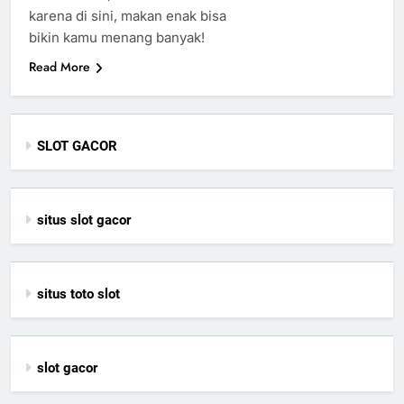
karena di sini, makan enak bisa
bikin kamu menang banyak!
Read More
SLOT GACOR
situs slot gacor
situs toto slot
slot gacor