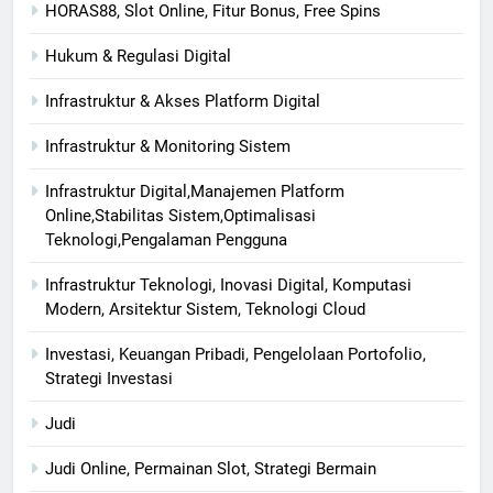
HORAS88, Slot Online, Fitur Bonus, Free Spins
Hukum & Regulasi Digital
Infrastruktur & Akses Platform Digital
Infrastruktur & Monitoring Sistem
Infrastruktur Digital,Manajemen Platform
Online,Stabilitas Sistem,Optimalisasi
Teknologi,Pengalaman Pengguna
Infrastruktur Teknologi, Inovasi Digital, Komputasi
Modern, Arsitektur Sistem, Teknologi Cloud
Investasi, Keuangan Pribadi, Pengelolaan Portofolio,
Strategi Investasi
Judi
Judi Online, Permainan Slot, Strategi Bermain