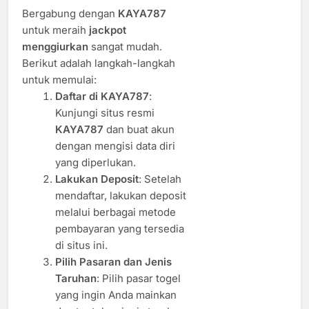
Bergabung dengan
KAYA787
untuk meraih
jackpot
menggiurkan
sangat mudah.
Berikut adalah langkah-langkah
untuk memulai:
Daftar di KAYA787
:
Kunjungi situs resmi
KAYA787
dan buat akun
dengan mengisi data diri
yang diperlukan.
Lakukan Deposit
: Setelah
mendaftar, lakukan deposit
melalui berbagai metode
pembayaran yang tersedia
di situs ini.
Pilih Pasaran dan Jenis
Taruhan
: Pilih pasar togel
yang ingin Anda mainkan