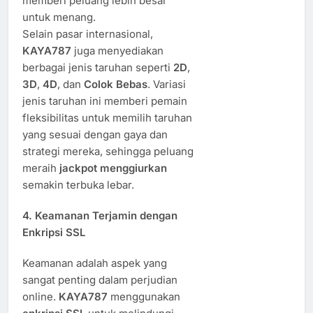
memberi peluang lebih besar
untuk menang.
Selain pasar internasional,
KAYA787
juga menyediakan
berbagai jenis taruhan seperti
2D
,
3D
,
4D
, dan
Colok Bebas
. Variasi
jenis taruhan ini memberi pemain
fleksibilitas untuk memilih taruhan
yang sesuai dengan gaya dan
strategi mereka, sehingga peluang
meraih
jackpot menggiurkan
semakin terbuka lebar.
4.
Keamanan Terjamin dengan
Enkripsi SSL
Keamanan adalah aspek yang
sangat penting dalam perjudian
online.
KAYA787
menggunakan