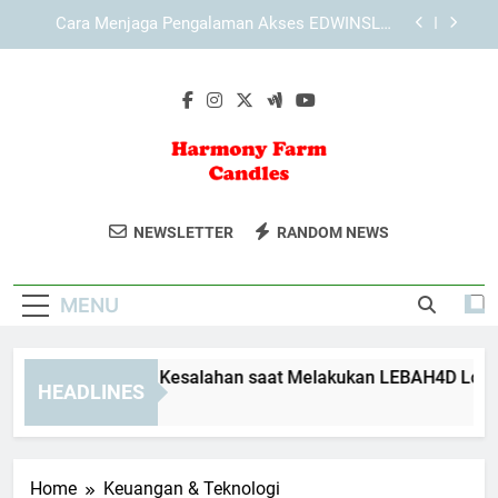
Skip
Cara Menjaga Pengalaman Akses LEBAH4D
to
Tetap Nyaman dan Terarah
content
Cara Menjaga Pengalaman Akses KAYA787 Tetap
Nyaman dan Terarah
Tips Menghindari Kesalahan saat Melakukan
LEBAH4D Login
Cara Menjaga Pengalaman Akses EDWINSLOT
Tetap Nyaman
Harmony Farm
Nikmati Lilin Aromaterapi Alami Dari
Cara Menjaga Pengalaman Akses LEBAH4D
NEWSLETTER
RANDOM NEWS
Tetap Nyaman dan Terarah
Candles
Harmony Farm Candles. Menciptakan
Cara Menjaga Pengalaman Akses KAYA787 Tetap
Suasana Yang Tenang Dan Nyaman Di
Nyaman dan Terarah
MENU
Rumah.
ps Menghindari Kesalahan saat Melakukan LEBAH4D Login
HEADLINES
Weeks Ago
Home
Keuangan & Teknologi