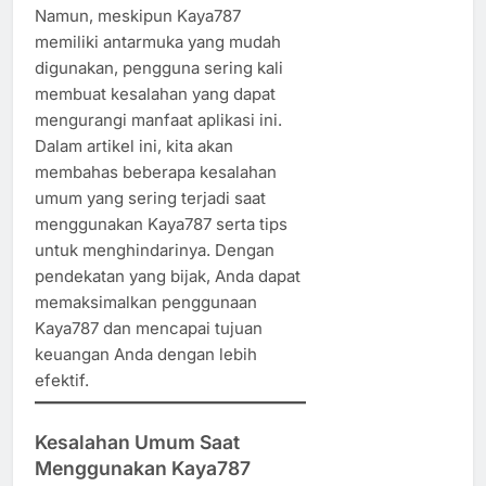
Namun, meskipun Kaya787
memiliki antarmuka yang mudah
digunakan, pengguna sering kali
membuat kesalahan yang dapat
mengurangi manfaat aplikasi ini.
Dalam artikel ini, kita akan
membahas beberapa kesalahan
umum yang sering terjadi saat
menggunakan Kaya787 serta tips
untuk menghindarinya. Dengan
pendekatan yang bijak, Anda dapat
memaksimalkan penggunaan
Kaya787 dan mencapai tujuan
keuangan Anda dengan lebih
efektif.
Kesalahan Umum Saat
Menggunakan Kaya787