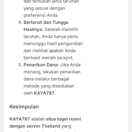
dan tentukan jenis taruhan
yang sesuai dengan
preferensi Anda.
Bertaruh dan Tunggu
Hasilnya
: Setelah memilih
taruhan, Anda hanya perlu
menunggu hasil pengundian
dan melihat apakah Anda
berhasil meraih jackpot.
Penarikan Dana
: Jika Anda
menang, lakukan penarikan
dana melalui berbagai
metode yang disediakan
oleh
KAYA787
.
Kesimpulan
KAYA787
adalah
situs togel resmi
dengan server Thailand
yang