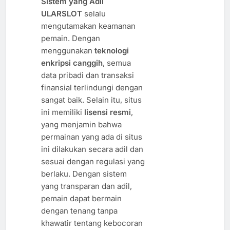
Sistem yang Adil
ULARSLOT
selalu
mengutamakan keamanan
pemain. Dengan
menggunakan
teknologi
enkripsi canggih
, semua
data pribadi dan transaksi
finansial terlindungi dengan
sangat baik. Selain itu, situs
ini memiliki
lisensi resmi
,
yang menjamin bahwa
permainan yang ada di situs
ini dilakukan secara adil dan
sesuai dengan regulasi yang
berlaku. Dengan sistem
yang transparan dan adil,
pemain dapat bermain
dengan tenang tanpa
khawatir tentang kebocoran