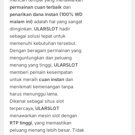
permainan cuan terbaik
dan
penarikan dana instan (100% WD
malam ini)
adalah hal yang sangat
diinginkan.
ULARSLOT
hadir
sebagai solusi tepat untuk
memenuhi kebutuhan tersebut.
Dengan beragam permainan yang
menguntungkan dan peluang
menang yang tinggi,
ULARSLOT
memberi pemain kesempatan
untuk meraih
cuan instan
dan
menikmati kemenangan tanpa
harus menunggu lama.
Dikenal sebagai situs slot
terpercaya,
ULARSLOT
menawarkan mesin slot dengan
RTP tinggi
, yang memastikan
peluang menang lebih besar. Tidak