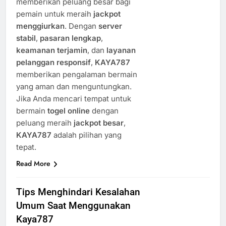
memberikan peluang besar bagi
pemain untuk meraih
jackpot
menggiurkan
. Dengan
server
stabil
,
pasaran lengkap
,
keamanan terjamin
, dan
layanan
pelanggan responsif
,
KAYA787
memberikan pengalaman bermain
yang aman dan menguntungkan.
Jika Anda mencari tempat untuk
bermain
togel online
dengan
peluang meraih
jackpot besar
,
KAYA787
adalah pilihan yang
tepat.
Read More
Tips Menghindari Kesalahan
Umum Saat Menggunakan
Kaya787