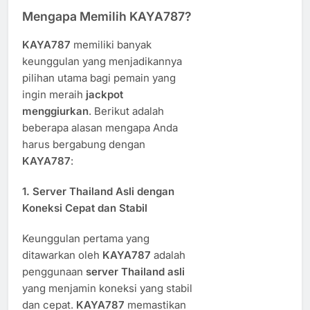
Mengapa Memilih KAYA787?
KAYA787
memiliki banyak
keunggulan yang menjadikannya
pilihan utama bagi pemain yang
ingin meraih
jackpot
menggiurkan
. Berikut adalah
beberapa alasan mengapa Anda
harus bergabung dengan
KAYA787
:
1.
Server Thailand Asli dengan
Koneksi Cepat dan Stabil
Keunggulan pertama yang
ditawarkan oleh
KAYA787
adalah
penggunaan
server Thailand asli
yang menjamin koneksi yang stabil
dan cepat.
KAYA787
memastikan