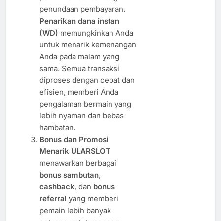
penundaan pembayaran.
Penarikan dana instan
(WD)
memungkinkan Anda
untuk menarik kemenangan
Anda pada malam yang
sama. Semua transaksi
diproses dengan cepat dan
efisien, memberi Anda
pengalaman bermain yang
lebih nyaman dan bebas
hambatan.
Bonus dan Promosi
Menarik
ULARSLOT
menawarkan berbagai
bonus sambutan
,
cashback
, dan
bonus
referral
yang memberi
pemain lebih banyak