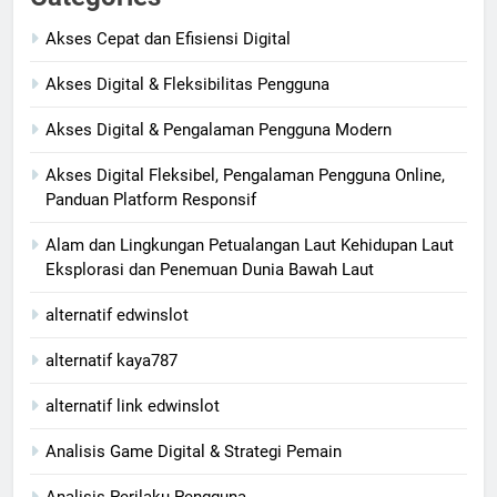
Akses Cepat dan Efisiensi Digital
Akses Digital & Fleksibilitas Pengguna
Akses Digital & Pengalaman Pengguna Modern
Akses Digital Fleksibel, Pengalaman Pengguna Online,
Panduan Platform Responsif
Alam dan Lingkungan Petualangan Laut Kehidupan Laut
Eksplorasi dan Penemuan Dunia Bawah Laut
alternatif edwinslot
alternatif kaya787
alternatif link edwinslot
Analisis Game Digital & Strategi Pemain
Analisis Perilaku Pengguna