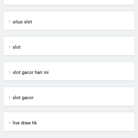
situs slot
slot
slot gacor hari ini
slot gacor
live draw hk