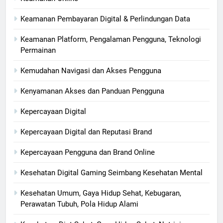
Keamanan Pembayaran Digital & Perlindungan Data
Keamanan Platform, Pengalaman Pengguna, Teknologi
Permainan
Kemudahan Navigasi dan Akses Pengguna
Kenyamanan Akses dan Panduan Pengguna
Kepercayaan Digital
Kepercayaan Digital dan Reputasi Brand
Kepercayaan Pengguna dan Brand Online
Kesehatan Digital Gaming Seimbang Kesehatan Mental
Kesehatan Umum, Gaya Hidup Sehat, Kebugaran,
Perawatan Tubuh, Pola Hidup Alami