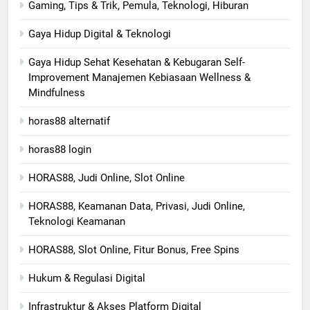
Gaming, Tips & Trik, Pemula, Teknologi, Hiburan
Gaya Hidup Digital & Teknologi
Gaya Hidup Sehat Kesehatan & Kebugaran Self-
Improvement Manajemen Kebiasaan Wellness &
Mindfulness
horas88 alternatif
horas88 login
HORAS88, Judi Online, Slot Online
HORAS88, Keamanan Data, Privasi, Judi Online,
Teknologi Keamanan
HORAS88, Slot Online, Fitur Bonus, Free Spins
Hukum & Regulasi Digital
Infrastruktur & Akses Platform Digital