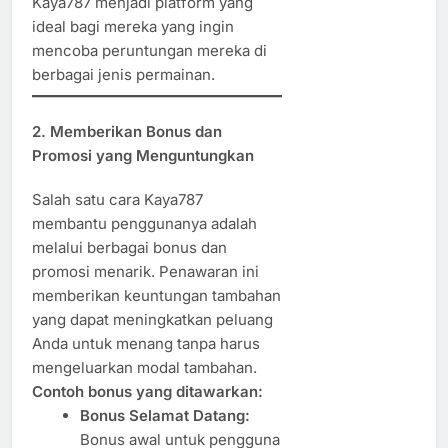
Kaya787 menjadi platform yang
ideal bagi mereka yang ingin
mencoba peruntungan mereka di
berbagai jenis permainan.
2. Memberikan Bonus dan
Promosi yang Menguntungkan
Salah satu cara Kaya787
membantu penggunanya adalah
melalui berbagai bonus dan
promosi menarik. Penawaran ini
memberikan keuntungan tambahan
yang dapat meningkatkan peluang
Anda untuk menang tanpa harus
mengeluarkan modal tambahan.
Contoh bonus yang ditawarkan:
Bonus Selamat Datang:
Bonus awal untuk pengguna