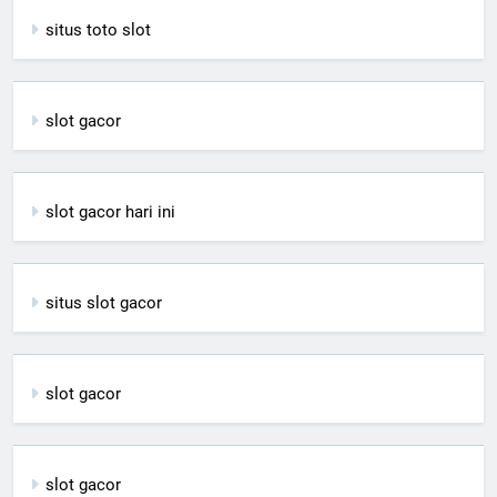
situs toto slot
slot gacor
slot gacor hari ini
situs slot gacor
slot gacor
slot gacor