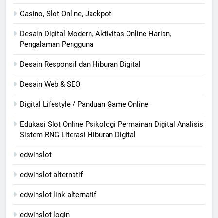
Casino, Slot Online, Jackpot
Desain Digital Modern, Aktivitas Online Harian,
Pengalaman Pengguna
Desain Responsif dan Hiburan Digital
Desain Web & SEO
Digital Lifestyle / Panduan Game Online
Edukasi Slot Online Psikologi Permainan Digital Analisis
Sistem RNG Literasi Hiburan Digital
edwinslot
edwinslot alternatif
edwinslot link alternatif
edwinslot login