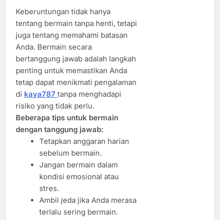
Keberuntungan tidak hanya
tentang bermain tanpa henti, tetapi
juga tentang memahami batasan
Anda. Bermain secara
bertanggung jawab adalah langkah
penting untuk memastikan Anda
tetap dapat menikmati pengalaman
di
kaya787
tanpa menghadapi
risiko yang tidak perlu.
Beberapa tips untuk bermain
dengan tanggung jawab:
Tetapkan anggaran harian
sebelum bermain.
Jangan bermain dalam
kondisi emosional atau
stres.
Ambil jeda jika Anda merasa
terlalu sering bermain.