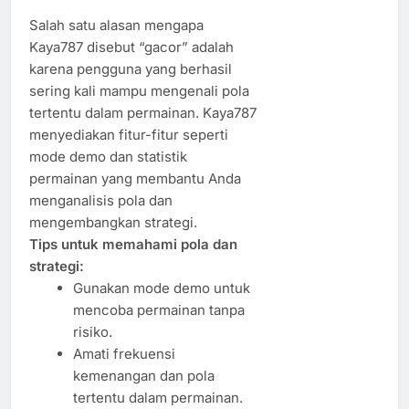
Salah satu alasan mengapa
Kaya787 disebut “gacor” adalah
karena pengguna yang berhasil
sering kali mampu mengenali pola
tertentu dalam permainan. Kaya787
menyediakan fitur-fitur seperti
mode demo dan statistik
permainan yang membantu Anda
menganalisis pola dan
mengembangkan strategi.
Tips untuk memahami pola dan
strategi:
Gunakan mode demo untuk
mencoba permainan tanpa
risiko.
Amati frekuensi
kemenangan dan pola
tertentu dalam permainan.