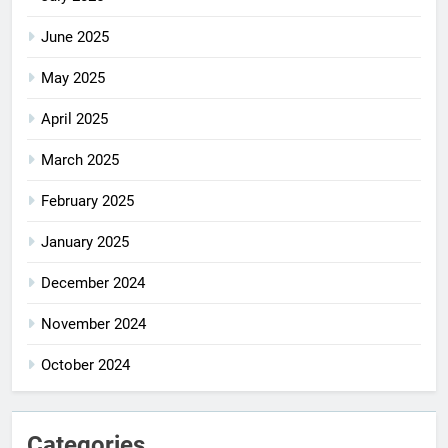
June 2025
May 2025
April 2025
March 2025
February 2025
January 2025
December 2024
November 2024
October 2024
Categories