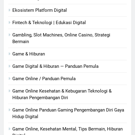
Ekosistem Platform Digital
Fintech & Teknologi | Edukasi Digital
Gambling, Slot Machines, Online Casino, Strategi
Bermain
Game & Hiburan
Game Digital & Hiburan — Panduan Pemula
Game Online / Panduan Pemula
Game Online Kesehatan & Kebugaran Teknologi &
Hiburan Pengembangan Diri
Game Online Panduan Gaming Pengembangan Diri Gaya
Hidup Digital
Game Online, Kesehatan Mental, Tips Bermain, Hiburan