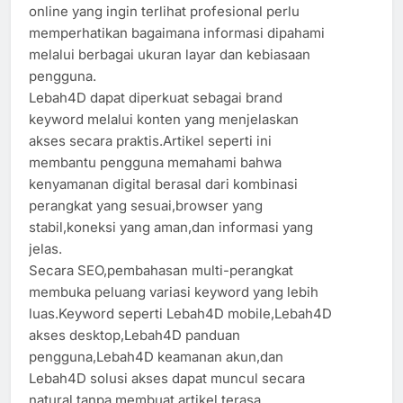
online yang ingin terlihat profesional perlu
memperhatikan bagaimana informasi dipahami
melalui berbagai ukuran layar dan kebiasaan
pengguna.
Lebah4D dapat diperkuat sebagai brand
keyword melalui konten yang menjelaskan
akses secara praktis.Artikel seperti ini
membantu pengguna memahami bahwa
kenyamanan digital berasal dari kombinasi
perangkat yang sesuai,browser yang
stabil,koneksi yang aman,dan informasi yang
jelas.
Secara SEO,pembahasan multi-perangkat
membuka peluang variasi keyword yang lebih
luas.Keyword seperti Lebah4D mobile,Lebah4D
akses desktop,Lebah4D panduan
pengguna,Lebah4D keamanan akun,dan
Lebah4D solusi akses dapat muncul secara
natural tanpa membuat artikel terasa