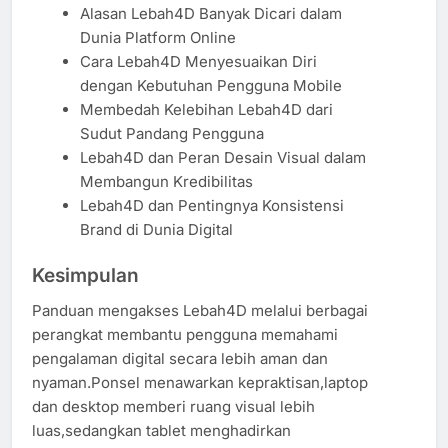
Alasan Lebah4D Banyak Dicari dalam
Dunia Platform Online
Cara Lebah4D Menyesuaikan Diri
dengan Kebutuhan Pengguna Mobile
Membedah Kelebihan Lebah4D dari
Sudut Pandang Pengguna
Lebah4D dan Peran Desain Visual dalam
Membangun Kredibilitas
Lebah4D dan Pentingnya Konsistensi
Brand di Dunia Digital
Kesimpulan
Panduan mengakses Lebah4D melalui berbagai
perangkat membantu pengguna memahami
pengalaman digital secara lebih aman dan
nyaman.Ponsel menawarkan kepraktisan,laptop
dan desktop memberi ruang visual lebih
luas,sedangkan tablet menghadirkan