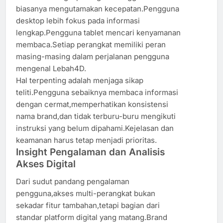
biasanya mengutamakan kecepatan.Pengguna
desktop lebih fokus pada informasi
lengkap.Pengguna tablet mencari kenyamanan
membaca.Setiap perangkat memiliki peran
masing-masing dalam perjalanan pengguna
mengenal Lebah4D.
Hal terpenting adalah menjaga sikap
teliti.Pengguna sebaiknya membaca informasi
dengan cermat,memperhatikan konsistensi
nama brand,dan tidak terburu-buru mengikuti
instruksi yang belum dipahami.Kejelasan dan
keamanan harus tetap menjadi prioritas.
Insight Pengalaman dan Analisis
Akses Digital
Dari sudut pandang pengalaman
pengguna,akses multi-perangkat bukan
sekadar fitur tambahan,tetapi bagian dari
standar platform digital yang matang.Brand