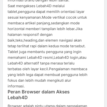
informasi brand dengan lebih santai.
Saat mengakses Lebah4D melalui
tablet,pengguna dapat memilih orientasi layar
sesuai kenyamanan.Mode vertikal cocok untuk
membaca artikel panjang,sedangkan mode
horizontal memberi tampilan lebih lebar.Jika
halaman responsif dengan
baik,teks,heading,dan elemen navigasi akan
tetap terlihat rapi dalam kedua mode tersebut.
Tablet juga membantu pengguna yang ingin
memahami Lebah4D resmi,Lebah4D login,atau
Lebah4D alternatif tanpa merasa terlalu
terbatas oleh layar kecil.Pengalaman membaca
yang lebih lega dapat membuat pengguna lebih
fokus dan lebih mudah mengikuti alur
informasi.
Peran Browser dalam Akses
Lebah4D
Browser adalah pintu utama dalam pengalaman