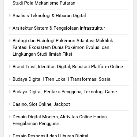
Studi Pola Mekanisme Putaran
Analisis Teknologi & Hiburan Digital
Arsitektur Sistem & Pengelolaan Infrastruktur
Biologi dan Fisiologi Pokémon Adaptasi Makhluk
Fantasi Ekosistem Dunia Pokémon Evolusi dan
Lingkungan Studi Ilmiah Fiksi
Brand Trust, Identitas Digital, Reputasi Platform Online
Budaya Digital | Tren Lokal | Transformasi Sosial
Budaya Digital, Perilaku Pengguna, Teknologi Game
Casino, Slot Online, Jackpot
Desain Digital Modern, Aktivitas Online Harian,
Pengalaman Pengguna
Desain Responsif dan Hiburan Digital