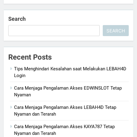
Search
SEARCH
Recent Posts
Tips Menghindari Kesalahan saat Melakukan LEBAH4D
Login
Cara Menjaga Pengalaman Akses EDWINSLOT Tetap
Nyaman
Cara Menjaga Pengalaman Akses LEBAH4D Tetap
Nyaman dan Terarah
Cara Menjaga Pengalaman Akses KAYA787 Tetap
Nyaman dan Terarah