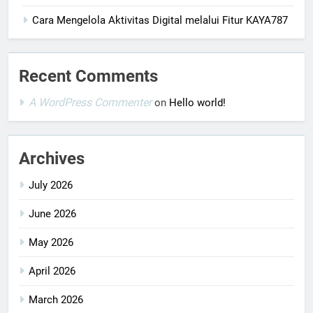
Cara Mengelola Aktivitas Digital melalui Fitur KAYA787
Recent Comments
A WordPress Commenter
on
Hello world!
Archives
July 2026
June 2026
May 2026
April 2026
March 2026