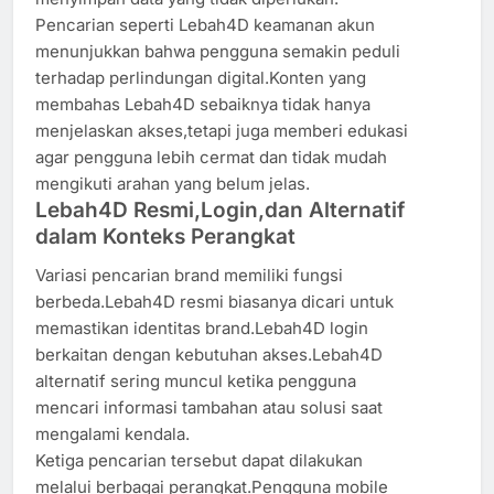
Pencarian seperti Lebah4D keamanan akun
menunjukkan bahwa pengguna semakin peduli
terhadap perlindungan digital.Konten yang
membahas Lebah4D sebaiknya tidak hanya
menjelaskan akses,tetapi juga memberi edukasi
agar pengguna lebih cermat dan tidak mudah
mengikuti arahan yang belum jelas.
Lebah4D Resmi,Login,dan Alternatif
dalam Konteks Perangkat
Variasi pencarian brand memiliki fungsi
berbeda.Lebah4D resmi biasanya dicari untuk
memastikan identitas brand.Lebah4D login
berkaitan dengan kebutuhan akses.Lebah4D
alternatif sering muncul ketika pengguna
mencari informasi tambahan atau solusi saat
mengalami kendala.
Ketiga pencarian tersebut dapat dilakukan
melalui berbagai perangkat.Pengguna mobile