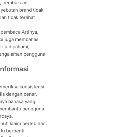
l, pembukaan,
yebutan brand tidak
an tidak terlihat
 pembaca.Artinya,
tapi juga membahas
erlu dipahami,
pengalaman pengguna
Informasi
meriksa konsistensi
lis dengan benar,
gaya bahasa yang
i membantu pengguna
rcaya.
enuh klaim berlebihan,
lu berhenti