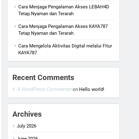
Cara Menjaga Pengalaman Akses LEBAH4D
Tetap Nyaman dan Terarah
Cara Menjaga Pengalaman Akses KAYA787
Tetap Nyaman dan Terarah
Cara Mengelola Aktivitas Digital melalui Fitur
KAYA787
Recent Comments
A WordPress Commenter
on
Hello world!
Archives
July 2026
June 2026