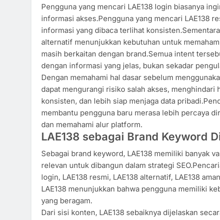
Pengguna yang mencari LAE138 login biasanya in
informasi akses.Pengguna yang mencari LAE138 re
informasi yang dibaca terlihat konsisten.Sementar
alternatif menunjukkan kebutuhan untuk memahami 
masih berkaitan dengan brand.Semua intent tersebu
dengan informasi yang jelas, bukan sekadar pengu
Dengan memahami hal dasar sebelum menggunaka
dapat mengurangi risiko salah akses, menghindari 
konsisten, dan lebih siap menjaga data pribadi.Pend
membantu pengguna baru merasa lebih percaya dir
dan memahami alur platform.
LAE138 sebagai Brand Keyword Di
Sebagai brand keyword, LAE138 memiliki banyak va
relevan untuk dibangun dalam strategi SEO.Pencari
login, LAE138 resmi, LAE138 alternatif, LAE138 aman
LAE138 menunjukkan bahwa pengguna memiliki keb
yang beragam.
Dari sisi konten, LAE138 sebaiknya dijelaskan seca