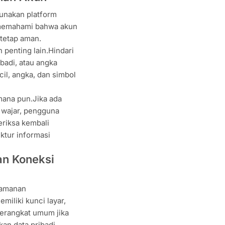
unakan platform
 memahami bahwa akun
l tetap aman.
penting lain.Hindari
badi, atau angka
il, angka, dan simbol
ana pun.Jika ada
k wajar, pengguna
eriksa kembali
ktur informasi
an Koneksi
eamanan
iliki kunci layar,
perangkat umum jika
an data pribadi.