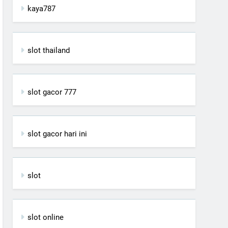
kaya787
slot thailand
slot gacor 777
slot gacor hari ini
slot
slot online