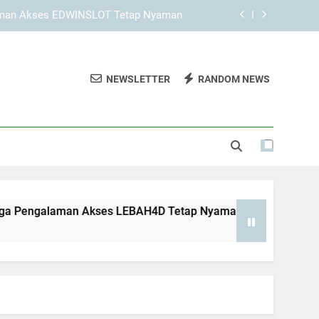
aman Akses EDWINSLOT Tetap Nyaman
s LEBAH4D Tetap Nyaman dan Terarah
s KAYA787 Tetap Nyaman dan Terarah
NEWSLETTER
RANDOM NEWS
alahan saat Melakukan LEBAH4D Login
akan Suasana Yang Tenang Dan Nyaman Di Rumah.
aman Akses EDWINSLOT Tetap Nyaman
s LEBAH4D Tetap Nyaman dan Terarah
s KAYA787 Tetap Nyaman dan Terarah
man Akses LEBAH4D Tetap Nyaman dan Terarah
Cara M
3 Weeks 