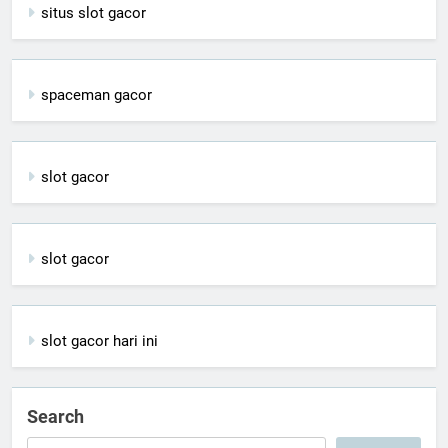
situs slot gacor
spaceman gacor
slot gacor
slot gacor
slot gacor hari ini
Search