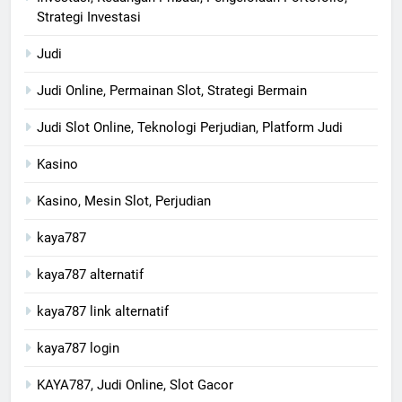
Strategi Investasi
Judi
Judi Online, Permainan Slot, Strategi Bermain
Judi Slot Online, Teknologi Perjudian, Platform Judi
Kasino
Kasino, Mesin Slot, Perjudian
kaya787
kaya787 alternatif
kaya787 link alternatif
kaya787 login
KAYA787, Judi Online, Slot Gacor