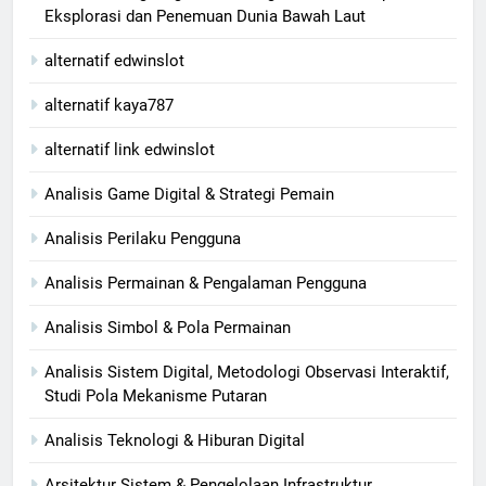
Eksplorasi dan Penemuan Dunia Bawah Laut
alternatif edwinslot
alternatif kaya787
alternatif link edwinslot
Analisis Game Digital & Strategi Pemain
Analisis Perilaku Pengguna
Analisis Permainan & Pengalaman Pengguna
Analisis Simbol & Pola Permainan
Analisis Sistem Digital, Metodologi Observasi Interaktif,
Studi Pola Mekanisme Putaran
Analisis Teknologi & Hiburan Digital
Arsitektur Sistem & Pengelolaan Infrastruktur