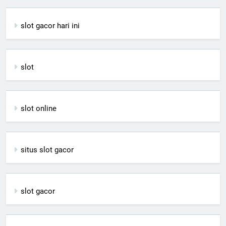
slot gacor hari ini
slot
slot online
situs slot gacor
slot gacor