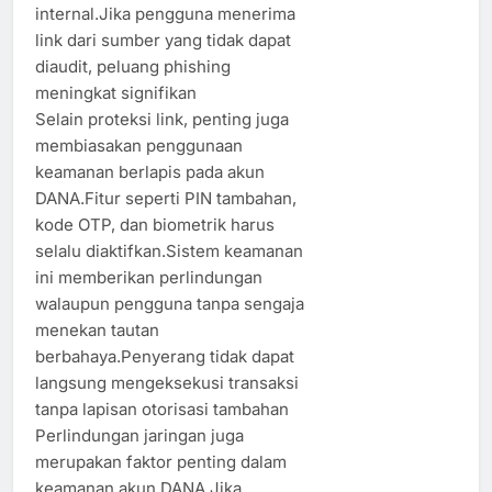
internal.Jika pengguna menerima
link dari sumber yang tidak dapat
diaudit, peluang phishing
meningkat signifikan
Selain proteksi link, penting juga
membiasakan penggunaan
keamanan berlapis pada akun
DANA.Fitur seperti PIN tambahan,
kode OTP, dan biometrik harus
selalu diaktifkan.Sistem keamanan
ini memberikan perlindungan
walaupun pengguna tanpa sengaja
menekan tautan
berbahaya.Penyerang tidak dapat
langsung mengeksekusi transaksi
tanpa lapisan otorisasi tambahan
Perlindungan jaringan juga
merupakan faktor penting dalam
keamanan akun DANA.Jika