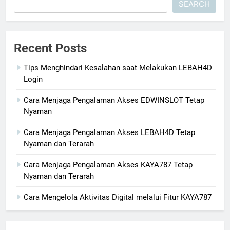
SEARCH
Recent Posts
Tips Menghindari Kesalahan saat Melakukan LEBAH4D
Login
Cara Menjaga Pengalaman Akses EDWINSLOT Tetap
Nyaman
Cara Menjaga Pengalaman Akses LEBAH4D Tetap
Nyaman dan Terarah
Cara Menjaga Pengalaman Akses KAYA787 Tetap
Nyaman dan Terarah
Cara Mengelola Aktivitas Digital melalui Fitur KAYA787