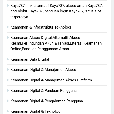
Kaya787, link alternatif Kaya787, akses aman Kaya787,
anti blokir Kaya787, panduan login Kaya787, situs slot
terpercaya
Keamanan & Infrastruktur Teknologi
Keamanan Akses Digital,Alternatif Akses
Resmi,Perlindungan Akun & Privasi,Literasi Keamanan
Online,Panduan Penggunaan Aman
Keamanan Data Digital
Keamanan Digital & Manajemen Akses
Keamanan Digital & Manajemen Akses Platform
Keamanan Digital & Panduan Pengguna
Keamanan Digital & Pengalaman Pengguna
Keamanan Digital & Teknologi