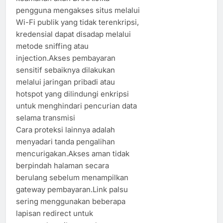
pengguna mengakses situs melalui
Wi-Fi publik yang tidak terenkripsi,
kredensial dapat disadap melalui
metode sniffing atau
injection.Akses pembayaran
sensitif sebaiknya dilakukan
melalui jaringan pribadi atau
hotspot yang dilindungi enkripsi
untuk menghindari pencurian data
selama transmisi
Cara proteksi lainnya adalah
menyadari tanda pengalihan
mencurigakan.Akses aman tidak
berpindah halaman secara
berulang sebelum menampilkan
gateway pembayaran.Link palsu
sering menggunakan beberapa
lapisan redirect untuk