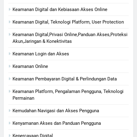
Keamanan Digital dan Kebiasaan Akses Online
Keamanan Digital, Teknologi Platform, User Protection
Keamanan Digital,Privasi Online,Panduan Akses,Proteksi
Akun,Jaringan & Konektivitas
Keamanan Login dan Akses
Keamanan Online
Keamanan Pembayaran Digital & Perlindungan Data
Keamanan Platform, Pengalaman Pengguna, Teknologi
Permainan
Kemudahan Navigasi dan Akses Pengguna
Kenyamanan Akses dan Panduan Pengguna
Kepercayaan Digital