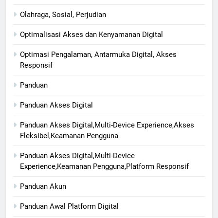
Olahraga, Sosial, Perjudian
Optimalisasi Akses dan Kenyamanan Digital
Optimasi Pengalaman, Antarmuka Digital, Akses
Responsif
Panduan
Panduan Akses Digital
Panduan Akses Digital,Multi-Device Experience,Akses
Fleksibel,Keamanan Pengguna
Panduan Akses Digital,Multi-Device
Experience,Keamanan Pengguna,Platform Responsif
Panduan Akun
Panduan Awal Platform Digital