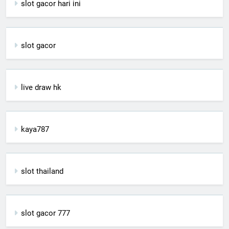
slot gacor hari ini
slot gacor
live draw hk
kaya787
slot thailand
slot gacor 777