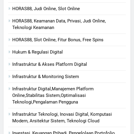
HORAS88, Judi Online, Slot Online
HORAS88, Keamanan Data, Privasi, Judi Online,
Teknologi Keamanan
HORAS88, Slot Online, Fitur Bonus, Free Spins
Hukum & Regulasi Digital
Infrastruktur & Akses Platform Digital
Infrastruktur & Monitoring Sistem
Infrastruktur Digital,Manajemen Platform
Online,Stabilitas Sistem,Optimalisasi
Teknologi,Pengalaman Pengguna
Infrastruktur Teknologi, Inovasi Digital, Komputasi
Modern, Arsitektur Sistem, Teknologi Cloud
Investasi, Keuangan Pribadi, Pengelolaan Portofolio,