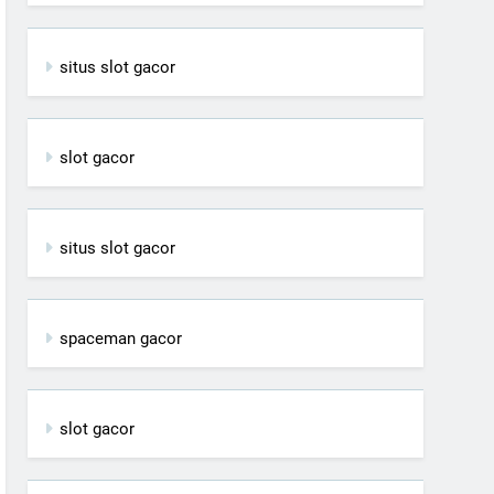
situs slot gacor
slot gacor
situs slot gacor
spaceman gacor
slot gacor