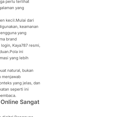
a perlu terlihat
galaman yang
n kecil.Mulai dari
 digunakan, keamanan
.Pengguna yang
ama brand
 login, Kaya787 resmi,
duan.Pola ini
asi yang lebih
uat natural, bukan
lu menjawab
nteks yang jelas, dan
atan seperti ini
 pembaca.
Online Sangat