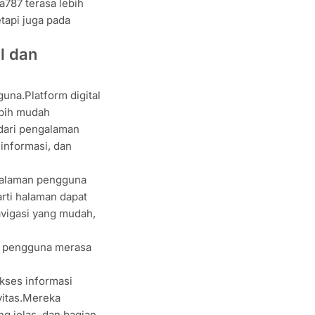
787 terasa lebih
tapi juga pada
l dan
una.Platform digital
ebih mudah
dari pengalaman
nformasi, dan
galaman pengguna
arti halaman dapat
avigasi yang mudah,
u pengguna merasa
kses informasi
vitas.Mereka
g jelas, dan bagian