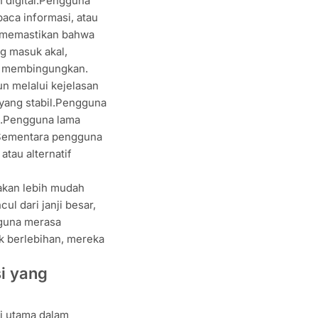
n digital.Pengguna
aca informasi, atau
 memastikan bahwa
g masuk akal,
ak membingungkan.
n melalui kejelasan
yang stabil.Pengguna
d.Pengguna lama
.Sementara pengguna
tau alternatif
akan lebih mudah
l dari janji besar,
gguna merasa
ak berlebihan, mereka
i yang
gi utama dalam