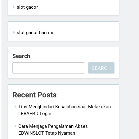
slot gacor
slot gacor hari ini
Search
SEARCH
Recent Posts
Tips Menghindari Kesalahan saat Melakukan
LEBAH4D Login
Cara Menjaga Pengalaman Akses
EDWINSLOT Tetap Nyaman