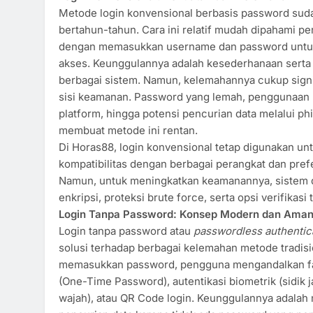
Metode login konvensional berbasis password sud
bertahun-tahun. Cara ini relatif mudah dipahami p
dengan memasukkan username dan password untu
akses. Keunggulannya adalah kesederhanaan serta
berbagai sistem. Namun, kelemahannya cukup signif
sisi keamanan. Password yang lemah, penggunaan 
platform, hingga potensi pencurian data melalui ph
membuat metode ini rentan.
Di Horas88, login konvensional tetap digunakan un
kompatibilitas dengan berbagai perangkat dan pre
Namun, untuk meningkatkan keamanannya, sistem 
enkripsi, proteksi brute force, serta opsi verifikasi
Login Tanpa Password: Konsep Modern dan Ama
Login tanpa password atau
passwordless authentic
solusi terhadap berbagai kelemahan metode tradisio
memasukkan password, pengguna mengandalkan fak
(One-Time Password), autentikasi biometrik (sidik j
wajah), atau QR Code login. Keunggulannya adalah