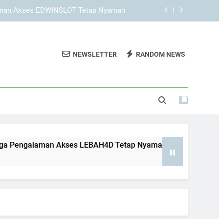
aman Akses EDWINSLOT Tetap Nyaman
s LEBAH4D Tetap Nyaman dan Terarah
s KAYA787 Tetap Nyaman dan Terarah
NEWSLETTER
RANDOM NEWS
alahan saat Melakukan LEBAH4D Login
akan Suasana Yang Tenang Dan Nyaman Di Rumah.
aman Akses EDWINSLOT Tetap Nyaman
s LEBAH4D Tetap Nyaman dan Terarah
s KAYA787 Tetap Nyaman dan Terarah
man Akses LEBAH4D Tetap Nyaman dan Terarah
Cara M
3 Weeks 