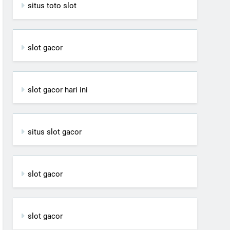
situs toto slot
slot gacor
slot gacor hari ini
situs slot gacor
slot gacor
slot gacor