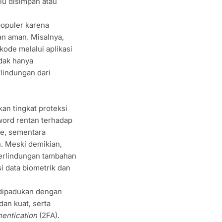
lu disimpan atau
populer karena
an aman. Misalnya,
ode melalui aplikasi
idak hanya
lindungan dari
an tingkat proteksi
sword rentan terhadap
se, sementara
n. Meski demikian,
erlindungan tambahan
i data biometrik dan
 dipadukan dengan
dan kuat, serta
hentication
(2FA).