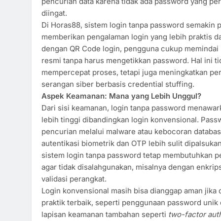
pencurian data karena tidak ada password yang per
diingat.
Di Horas88, sistem login tanpa password semakin 
memberikan pengalaman login yang lebih praktis d
dengan QR Code login, pengguna cukup memindai k
resmi tanpa harus mengetikkan password. Hal ini t
mempercepat proses, tetapi juga meningkatkan per
serangan siber berbasis credential stuffing.
Aspek Keamanan: Mana yang Lebih Unggul?
Dari sisi keamanan, login tanpa password menawark
lebih tinggi dibandingkan login konvensional. Pas
pencurian melalui malware atau kebocoran databa
autentikasi biometrik dan OTP lebih sulit dipalsuka
sistem login tanpa password tetap membutuhkan p
agar tidak disalahgunakan, misalnya dengan enkrips
validasi perangkat.
Login konvensional masih bisa dianggap aman jika
praktik terbaik, seperti penggunaan password unik 
lapisan keamanan tambahan seperti
two-factor aut