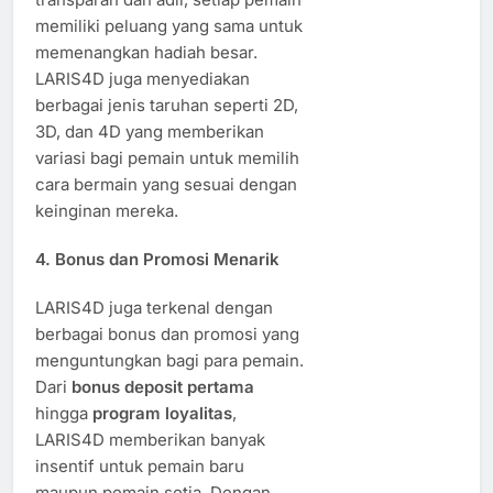
memiliki peluang yang sama untuk
memenangkan hadiah besar.
LARIS4D juga menyediakan
berbagai jenis taruhan seperti 2D,
3D, dan 4D yang memberikan
variasi bagi pemain untuk memilih
cara bermain yang sesuai dengan
keinginan mereka.
4.
Bonus dan Promosi Menarik
LARIS4D juga terkenal dengan
berbagai bonus dan promosi yang
menguntungkan bagi para pemain.
Dari
bonus deposit pertama
hingga
program loyalitas
,
LARIS4D memberikan banyak
insentif untuk pemain baru
maupun pemain setia. Dengan