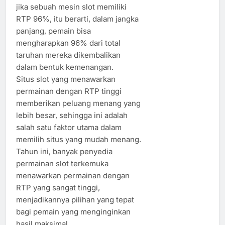
jika sebuah mesin slot memiliki
RTP 96%, itu berarti, dalam jangka
panjang, pemain bisa
mengharapkan 96% dari total
taruhan mereka dikembalikan
dalam bentuk kemenangan.
Situs slot yang menawarkan
permainan dengan RTP tinggi
memberikan peluang menang yang
lebih besar, sehingga ini adalah
salah satu faktor utama dalam
memilih situs yang mudah menang.
Tahun ini, banyak penyedia
permainan slot terkemuka
menawarkan permainan dengan
RTP yang sangat tinggi,
menjadikannya pilihan yang tepat
bagi pemain yang menginginkan
hasil maksimal.