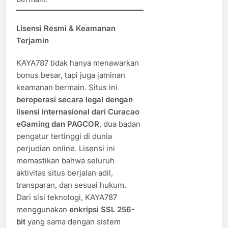
Lisensi Resmi & Keamanan
Terjamin
KAYA787 tidak hanya menawarkan
bonus besar, tapi juga jaminan
keamanan bermain. Situs ini
beroperasi secara legal dengan
lisensi internasional dari Curacao
eGaming dan PAGCOR
, dua badan
pengatur tertinggi di dunia
perjudian online. Lisensi ini
memastikan bahwa seluruh
aktivitas situs berjalan adil,
transparan, dan sesuai hukum.
Dari sisi teknologi, KAYA787
menggunakan
enkripsi SSL 256-
bit
yang sama dengan sistem