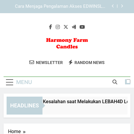
Skip
Cara Menjaga Pengalaman Akses LEBAH4D
to
Tetap Nyaman dan Terarah
content
Cara Menjaga Pengalaman Akses KAYA787 Tetap
Nyaman dan Terarah
Tips Menghindari Kesalahan saat Melakukan
LEBAH4D Login
Cara Menjaga Pengalaman Akses EDWINSLOT
Tetap Nyaman
Harmony Farm
Nikmati Lilin Aromaterapi Alami Dari
Cara Menjaga Pengalaman Akses LEBAH4D
NEWSLETTER
RANDOM NEWS
Tetap Nyaman dan Terarah
Candles
Harmony Farm Candles. Menciptakan
Cara Menjaga Pengalaman Akses KAYA787 Tetap
Suasana Yang Tenang Dan Nyaman Di
Nyaman dan Terarah
MENU
Rumah.
ps Menghindari Kesalahan saat Melakukan LEBAH4D Login
HEADLINES
Weeks Ago
Home