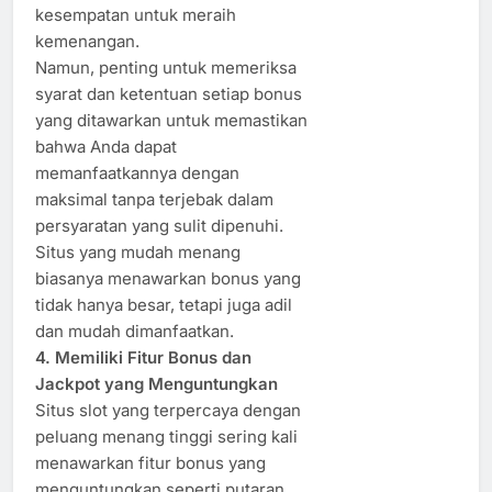
kesempatan untuk meraih
kemenangan.
Namun, penting untuk memeriksa
syarat dan ketentuan setiap bonus
yang ditawarkan untuk memastikan
bahwa Anda dapat
memanfaatkannya dengan
maksimal tanpa terjebak dalam
persyaratan yang sulit dipenuhi.
Situs yang mudah menang
biasanya menawarkan bonus yang
tidak hanya besar, tetapi juga adil
dan mudah dimanfaatkan.
4. Memiliki Fitur Bonus dan
Jackpot yang Menguntungkan
Situs slot yang terpercaya dengan
peluang menang tinggi sering kali
menawarkan fitur bonus yang
menguntungkan seperti putaran