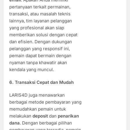
pertanyaan terkait permainan,
transaksi, atau masalah teknis
lainnya, tim layanan pelanggan
yang profesional akan siap
memberikan solusi dengan cepat
dan efisien. Dengan dukungan
pelanggan yang responsif ini,
pemain dapat bermain dengan
nyaman tanpa khawatir akan
kendala yang muncul.
6.
Transaksi Cepat dan Mudah
LARIS4D juga menawarkan
berbagai metode pembayaran yang
memudahkan pemain untuk
melakukan
deposit
dan
penarikan
dana
. Dengan berbagai pilihan
pembayaran yang tersedia, pemain