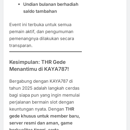
Undian bulanan berhadiah
saldo tambahan
Event ini terbuka untuk semua
pemain aktif, dan pengumuman
pemenangnya dilakukan secara
transparan.
Kesimpulan: THR Gede
Menantimu di KAYA787!
Bergabung dengan KAYA787 di
tahun 2025 adalah langkah cerdas
bagi siapa pun yang ingin memulai
perjalanan bermain slot dengan
keuntungan nyata. Dengan
THR
gede khusus untuk member baru,
server resmi dan aman, game
berkualitas tinggi, serta