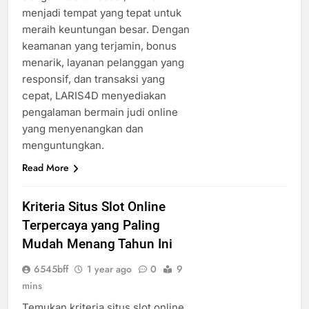
menjadi tempat yang tepat untuk
meraih keuntungan besar. Dengan
keamanan yang terjamin, bonus
menarik, layanan pelanggan yang
responsif, dan transaksi yang
cepat, LARIS4D menyediakan
pengalaman bermain judi online
yang menyenangkan dan
menguntungkan.
Read More
Kriteria Situs Slot Online
Terpercaya yang Paling
Mudah Menang Tahun Ini
6545bff
1 year ago
0
9
mins
Temukan kriteria situs slot online