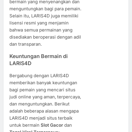
bermain yang menyenangkan dan
menguntungkan bagi para pemain.
Selain itu, LARIS4D juga memiliki
lisensi resmi yang menjamin
bahwa semua permainan yang
disediakan beroperasi dengan adil
dan transparan.
Keuntungan Bermain di
LARIS4D
Bergabung dengan LARIS4D
memberikan banyak keuntungan
bagi pemain yang mencari situs
judi online yang aman, terpercaya,
dan menguntungkan. Berikut
adalah beberapa alasan mengapa
LARIS4D menjadi situs terbaik
untuk bermain
Slot Gacor
dan