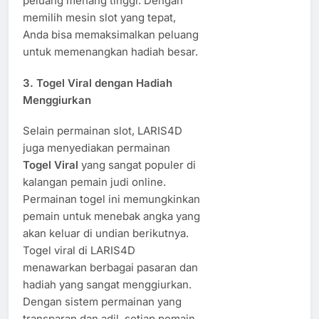
peluang menang tinggi. Dengan
memilih mesin slot yang tepat,
Anda bisa memaksimalkan peluang
untuk memenangkan hadiah besar.
3.
Togel Viral dengan Hadiah
Menggiurkan
Selain permainan slot, LARIS4D
juga menyediakan permainan
Togel Viral
yang sangat populer di
kalangan pemain judi online.
Permainan togel ini memungkinkan
pemain untuk menebak angka yang
akan keluar di undian berikutnya.
Togel viral di LARIS4D
menawarkan berbagai pasaran dan
hadiah yang sangat menggiurkan.
Dengan sistem permainan yang
transparan dan adil, setiap pemain