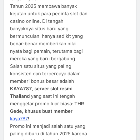
Tahun 2025 membawa banyak
kejutan untuk para pecinta slot dan
casino online. Di tengah
banyaknya situs baru yang
bermunculan, hanya sedikit yang
benar-benar memberikan nilai
nyata bagi pemain, terutama bagi
mereka yang baru bergabung.
Salah satu situs yang paling
konsisten dan terpercaya dalam
memberi bonus besar adalah
KAYA787
,
server slot resmi
Thailand
yang saat ini tengah
menggelar promo luar biasa:
THR
Gede, khusus buat member
kaya787
!
Promo ini menjadi salah satu yang
paling diburu di tahun 2025 karena