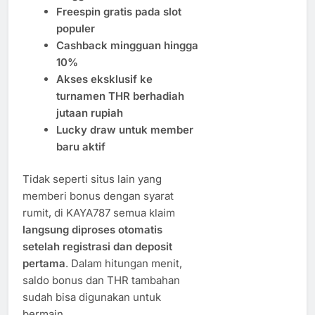
Freespin gratis pada slot
populer
Cashback mingguan hingga
10%
Akses eksklusif ke
turnamen THR berhadiah
jutaan rupiah
Lucky draw untuk member
baru aktif
Tidak seperti situs lain yang
memberi bonus dengan syarat
rumit, di KAYA787 semua klaim
langsung diproses otomatis
setelah registrasi dan deposit
pertama
. Dalam hitungan menit,
saldo bonus dan THR tambahan
sudah bisa digunakan untuk
bermain.