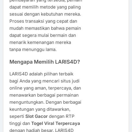
dapat memilih metode yang paling
sesuai dengan kebutuhan mereka.
Proses transaksi yang cepat dan
mudah memastikan bahwa pemain
dapat segera mulai bermain dan
menarik kemenangan mereka
tanpa menunggu lama.
Mengapa Memilih LARIS4D?
LARIS4D adalah pilihan terbaik
bagi Anda yang mencari situs judi
online yang aman, terpercaya, dan
menawarkan berbagai permainan
menguntungkan. Dengan berbagai
keuntungan yang ditawarkan,
seperti
Slot Gacor
dengan RTP
tinggi dan
Togel Viral Terpercaya
dengan hadiah besar, LARIS4D