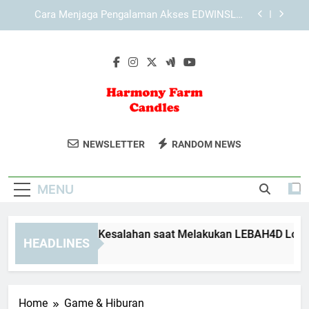
Skip
Cara Menjaga Pengalaman Akses LEBAH4D
to
Tetap Nyaman dan Terarah
content
Cara Menjaga Pengalaman Akses KAYA787 Tetap
Nyaman dan Terarah
Tips Menghindari Kesalahan saat Melakukan
LEBAH4D Login
Cara Menjaga Pengalaman Akses EDWINSLOT
Tetap Nyaman
Harmony Farm
Nikmati Lilin Aromaterapi Alami Dari
Cara Menjaga Pengalaman Akses LEBAH4D
NEWSLETTER
RANDOM NEWS
Tetap Nyaman dan Terarah
Candles
Harmony Farm Candles. Menciptakan
Cara Menjaga Pengalaman Akses KAYA787 Tetap
Suasana Yang Tenang Dan Nyaman Di
Nyaman dan Terarah
MENU
Rumah.
ps Menghindari Kesalahan saat Melakukan LEBAH4D Login
HEADLINES
Week Ago
Home
Game & Hiburan