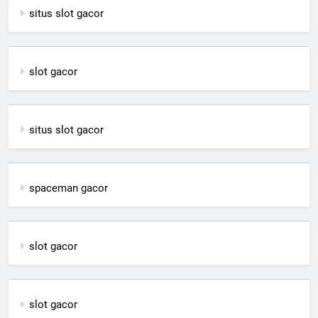
situs slot gacor
slot gacor
situs slot gacor
spaceman gacor
slot gacor
slot gacor