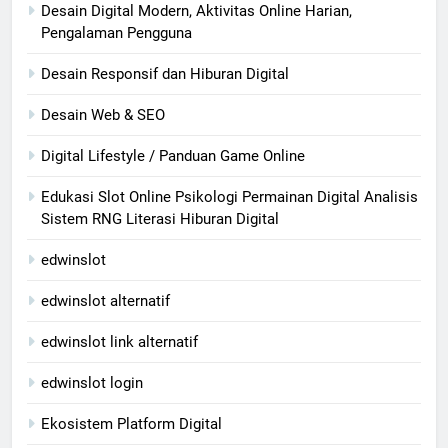
Desain Digital Modern, Aktivitas Online Harian,
Pengalaman Pengguna
Desain Responsif dan Hiburan Digital
Desain Web & SEO
Digital Lifestyle / Panduan Game Online
Edukasi Slot Online Psikologi Permainan Digital Analisis
Sistem RNG Literasi Hiburan Digital
edwinslot
edwinslot alternatif
edwinslot link alternatif
edwinslot login
Ekosistem Platform Digital