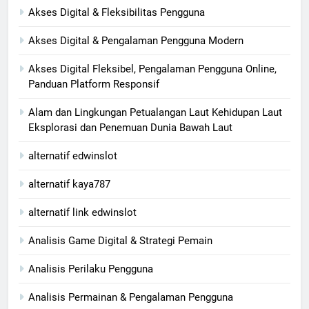
Akses Digital & Fleksibilitas Pengguna
Akses Digital & Pengalaman Pengguna Modern
Akses Digital Fleksibel, Pengalaman Pengguna Online,
Panduan Platform Responsif
Alam dan Lingkungan Petualangan Laut Kehidupan Laut
Eksplorasi dan Penemuan Dunia Bawah Laut
alternatif edwinslot
alternatif kaya787
alternatif link edwinslot
Analisis Game Digital & Strategi Pemain
Analisis Perilaku Pengguna
Analisis Permainan & Pengalaman Pengguna