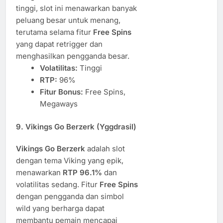
tinggi, slot ini menawarkan banyak
peluang besar untuk menang,
terutama selama fitur
Free Spins
yang dapat retrigger dan
menghasilkan pengganda besar.
Volatilitas:
Tinggi
RTP:
96%
Fitur Bonus:
Free Spins,
Megaways
9.
Vikings Go Berzerk (Yggdrasil)
Vikings Go Berzerk
adalah slot
dengan tema Viking yang epik,
menawarkan
RTP 96.1%
dan
volatilitas sedang. Fitur
Free Spins
dengan pengganda dan simbol
wild yang berharga dapat
membantu pemain mencapai