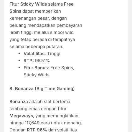
Fitur
Sticky Wilds
selama
Free
Spins
dapat memberikan
kemenangan besar, dengan
peluang mendapatkan pembayaran
lebih tinggi melalui simbol wild
yang tetap berada di tempatnya
selama beberapa putaran.
Volatilitas:
Tinggi
RTP:
96.51%
Fitur Bonus:
Free Spins,
Sticky Wilds
8.
Bonanza (Big Time Gaming)
Bonanza
adalah slot bertema
tambang emas dengan fitur
Megaways
, yang memungkinkan
hingga 117,649 cara untuk menang.
Dengan
RTP 96%
dan volatilitas