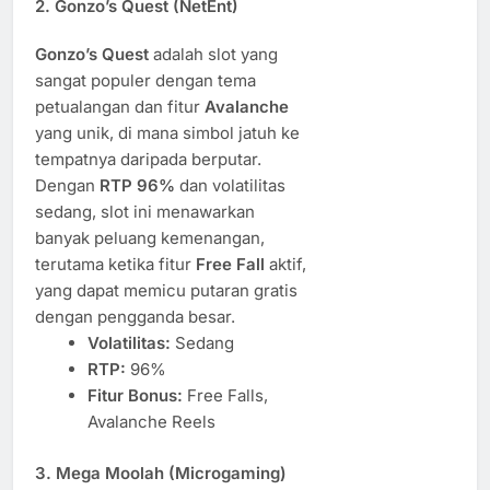
2.
Gonzo’s Quest (NetEnt)
Gonzo’s Quest
adalah slot yang
sangat populer dengan tema
petualangan dan fitur
Avalanche
yang unik, di mana simbol jatuh ke
tempatnya daripada berputar.
Dengan
RTP 96%
dan volatilitas
sedang, slot ini menawarkan
banyak peluang kemenangan,
terutama ketika fitur
Free Fall
aktif,
yang dapat memicu putaran gratis
dengan pengganda besar.
Volatilitas:
Sedang
RTP:
96%
Fitur Bonus:
Free Falls,
Avalanche Reels
3.
Mega Moolah (Microgaming)