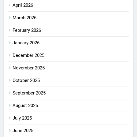
April 2026
March 2026
February 2026
January 2026
December 2025
November 2025
October 2025
September 2025
August 2025
July 2025
June 2025