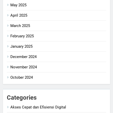
May 2025
April 2025
March 2025
February 2025
January 2025
December 2024
November 2024
October 2024
Categories
Akses Cepat dan Efisiensi Digital