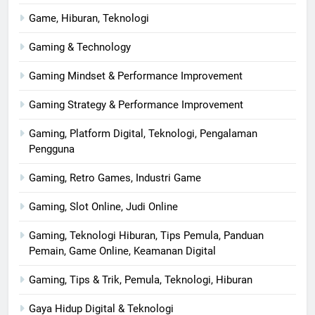
Game, Hiburan, Teknologi
Gaming & Technology
Gaming Mindset & Performance Improvement
Gaming Strategy & Performance Improvement
Gaming, Platform Digital, Teknologi, Pengalaman
Pengguna
Gaming, Retro Games, Industri Game
Gaming, Slot Online, Judi Online
Gaming, Teknologi Hiburan, Tips Pemula, Panduan
Pemain, Game Online, Keamanan Digital
Gaming, Tips & Trik, Pemula, Teknologi, Hiburan
Gaya Hidup Digital & Teknologi