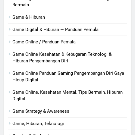
Bermain
Game & Hiburan
Game Digital & Hiburan — Panduan Pemula
Game Online / Panduan Pemula
Game Online Kesehatan & Kebugaran Teknologi &
Hiburan Pengembangan Diri
Game Online Panduan Gaming Pengembangan Diri Gaya
Hidup Digital
Game Online, Kesehatan Mental, Tips Bermain, Hiburan
Digital
Game Strategy & Awareness
Game, Hiburan, Teknologi