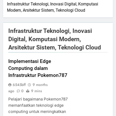
Infrastruktur Teknologi, Inovasi Digital, Komputasi
Modern, Arsitektur Sistem, Teknologi Cloud
Infrastruktur Teknologi, Inovasi
Digital, Komputasi Modern,
Arsitektur Sistem, Teknologi Cloud
Implementasi Edge
Computing dalam
Infrastruktur Pokemon787
6545bff
9 months
ago
0
9 mins
Pelajari bagaimana Pokemon787
memanfaatkan teknologi edge
computing untuk meningkatkan