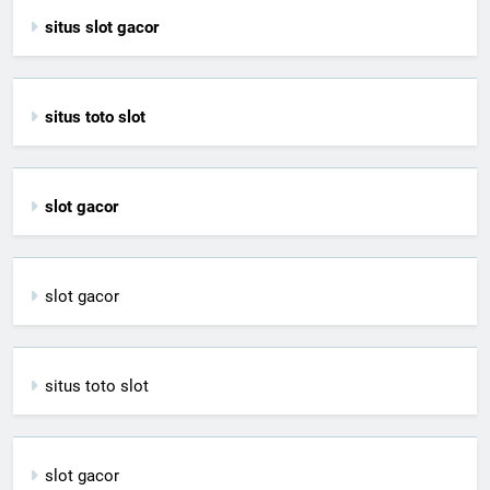
situs slot gacor
situs toto slot
slot gacor
slot gacor
situs toto slot
slot gacor