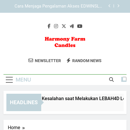
Skip
Cara Menjaga Pengalaman Akses LEBAH4D
to
Tetap Nyaman dan Terarah
content
Cara Menjaga Pengalaman Akses KAYA787 Tetap
Nyaman dan Terarah
Tips Menghindari Kesalahan saat Melakukan
LEBAH4D Login
Cara Menjaga Pengalaman Akses EDWINSLOT
Tetap Nyaman
Harmony Farm
Nikmati Lilin Aromaterapi Alami Dari
Cara Menjaga Pengalaman Akses LEBAH4D
NEWSLETTER
RANDOM NEWS
Tetap Nyaman dan Terarah
Candles
Harmony Farm Candles. Menciptakan
Cara Menjaga Pengalaman Akses KAYA787 Tetap
Suasana Yang Tenang Dan Nyaman Di
Nyaman dan Terarah
MENU
Rumah.
ips Menghindari Kesalahan saat Melakukan LEBAH4D Login
HEADLINES
Week Ago
Home