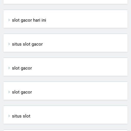
slot gacor hari ini
situs slot gacor
slot gacor
slot gacor
situs slot