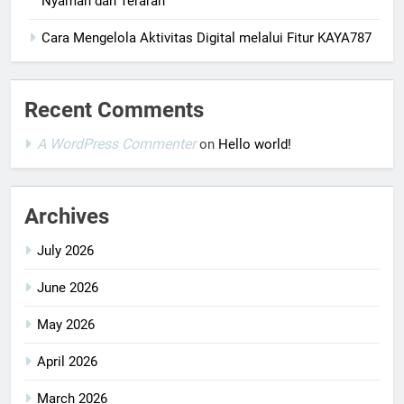
Nyaman dan Terarah
Cara Mengelola Aktivitas Digital melalui Fitur KAYA787
Recent Comments
A WordPress Commenter
on
Hello world!
Archives
July 2026
June 2026
May 2026
April 2026
March 2026