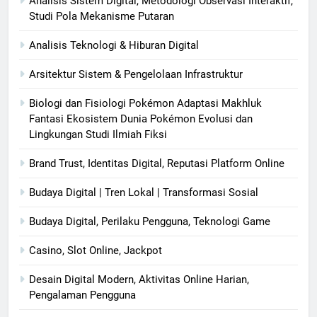
Analisis Sistem Digital, Metodologi Observasi Interaktif,
Studi Pola Mekanisme Putaran
Analisis Teknologi & Hiburan Digital
Arsitektur Sistem & Pengelolaan Infrastruktur
Biologi dan Fisiologi Pokémon Adaptasi Makhluk
Fantasi Ekosistem Dunia Pokémon Evolusi dan
Lingkungan Studi Ilmiah Fiksi
Brand Trust, Identitas Digital, Reputasi Platform Online
Budaya Digital | Tren Lokal | Transformasi Sosial
Budaya Digital, Perilaku Pengguna, Teknologi Game
Casino, Slot Online, Jackpot
Desain Digital Modern, Aktivitas Online Harian,
Pengalaman Pengguna