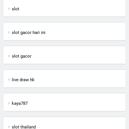
slot
slot gacor hari ini
slot gacor
live draw hk
kaya787
slot thailand