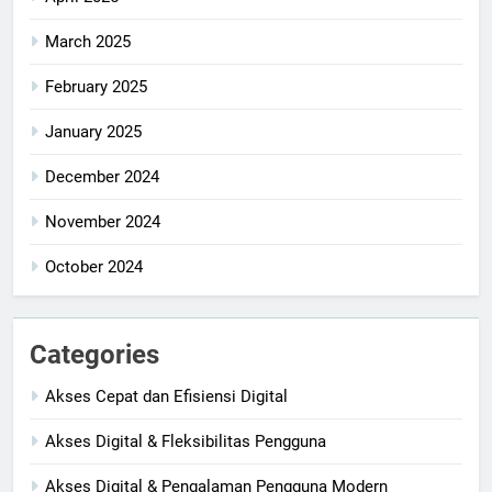
March 2025
February 2025
January 2025
December 2024
November 2024
October 2024
Categories
Akses Cepat dan Efisiensi Digital
Akses Digital & Fleksibilitas Pengguna
Akses Digital & Pengalaman Pengguna Modern