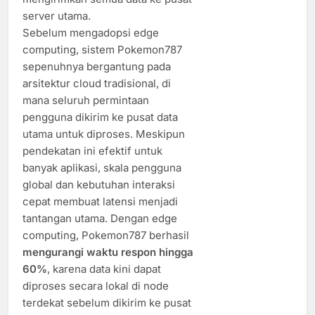
server utama.
Sebelum mengadopsi edge
computing, sistem Pokemon787
sepenuhnya bergantung pada
arsitektur cloud tradisional, di
mana seluruh permintaan
pengguna dikirim ke pusat data
utama untuk diproses. Meskipun
pendekatan ini efektif untuk
banyak aplikasi, skala pengguna
global dan kebutuhan interaksi
cepat membuat latensi menjadi
tantangan utama. Dengan edge
computing, Pokemon787 berhasil
mengurangi waktu respon hingga
60%
, karena data kini dapat
diproses secara lokal di node
terdekat sebelum dikirim ke pusat