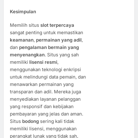
Kesimpulan
Memilih situs
slot terpercaya
sangat penting untuk memastikan
keamanan
,
permainan yang adil
,
dan
pengalaman bermain yang
menyenangkan
. Situs yang sah
memiliki
lisensi resmi
,
menggunakan teknologi enkripsi
untuk melindungi data pemain, dan
menawarkan permainan yang
transparan dan adil. Mereka juga
menyediakan layanan pelanggan
yang responsif dan kebijakan
pembayaran yang jelas dan aman.
Situs
bodong
sering kali tidak
memiliki lisensi, menggunakan
perangkat lunak yang tidak sah,