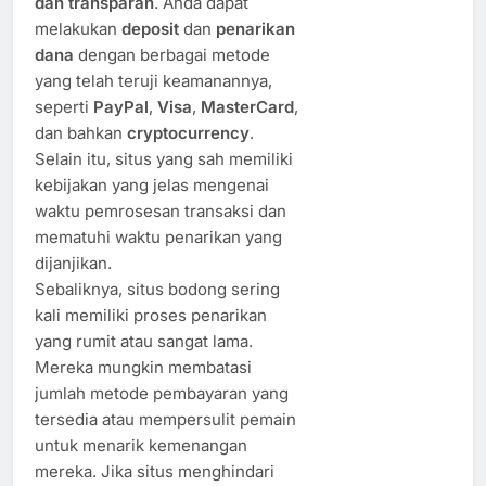
dan transparan
. Anda dapat
melakukan
deposit
dan
penarikan
dana
dengan berbagai metode
yang telah teruji keamanannya,
seperti
PayPal
,
Visa
,
MasterCard
,
dan bahkan
cryptocurrency
.
Selain itu, situs yang sah memiliki
kebijakan yang jelas mengenai
waktu pemrosesan transaksi dan
mematuhi waktu penarikan yang
dijanjikan.
Sebaliknya, situs bodong sering
kali memiliki proses penarikan
yang rumit atau sangat lama.
Mereka mungkin membatasi
jumlah metode pembayaran yang
tersedia atau mempersulit pemain
untuk menarik kemenangan
mereka. Jika situs menghindari