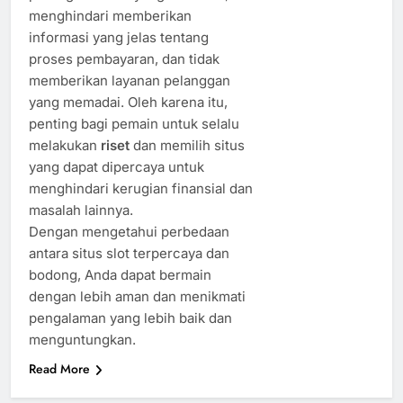
menghindari memberikan
informasi yang jelas tentang
proses pembayaran, dan tidak
memberikan layanan pelanggan
yang memadai. Oleh karena itu,
penting bagi pemain untuk selalu
melakukan
riset
dan memilih situs
yang dapat dipercaya untuk
menghindari kerugian finansial dan
masalah lainnya.
Dengan mengetahui perbedaan
antara situs slot terpercaya dan
bodong, Anda dapat bermain
dengan lebih aman dan menikmati
pengalaman yang lebih baik dan
menguntungkan.
Read More