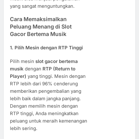
yang sangat menguntungkan.
Cara Memaksimalkan
Peluang Menang di Slot
Gacor Bertema Musik
1.
Pilih Mesin dengan RTP Tinggi
Pilih mesin
slot gacor bertema
musik
dengan
RTP (Return to
Player)
yang tinggi. Mesin dengan
RTP lebih dari 96% cenderung
memberikan pengembalian yang
lebih baik dalam jangka panjang.
Dengan memilih mesin dengan
RTP tinggi, Anda meningkatkan
peluang untuk meraih kemenangan
lebih sering.