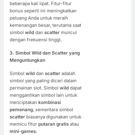
beberapa kali lipat. Fitur-fitur
bonus seperti ini meningkatkan
peluang Anda untuk meraih
kemenangan besar, terutama saat
simbol
wild
dan
scatter
muncul
dengan frekuensi tinggi.
3.
Simbol Wild dan Scatter yang
Menguntungkan
Simbol
wild
dan
scatter
adalah
simbol yang paling dicari dalam
permainan slot. Simbol
wild
dapat
menggantikan simbol lain untuk
menciptakan
kombinasi
pemenang
, sementara simbol
scatter
biasanya digunakan untuk
memicu fitur
putaran gratis
atau
mini-games
.