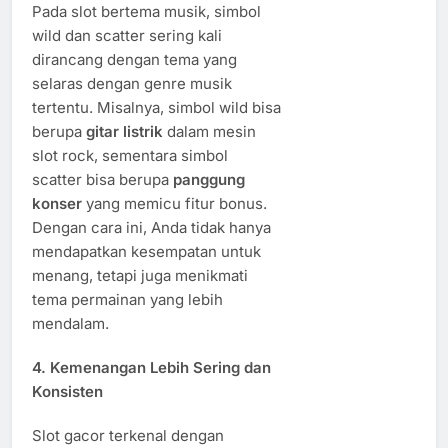
Pada slot bertema musik, simbol
wild dan scatter sering kali
dirancang dengan tema yang
selaras dengan genre musik
tertentu. Misalnya, simbol wild bisa
berupa
gitar listrik
dalam mesin
slot rock, sementara simbol
scatter bisa berupa
panggung
konser
yang memicu fitur bonus.
Dengan cara ini, Anda tidak hanya
mendapatkan kesempatan untuk
menang, tetapi juga menikmati
tema permainan yang lebih
mendalam.
4.
Kemenangan Lebih Sering dan
Konsisten
Slot gacor terkenal dengan