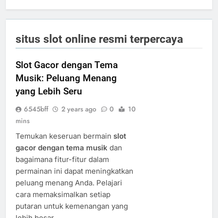
situs slot online resmi terpercaya
Slot Gacor dengan Tema
Musik: Peluang Menang
yang Lebih Seru
6545bff
2 years ago
0
10
mins
Temukan keseruan bermain
slot
gacor dengan tema musik
dan
bagaimana fitur-fitur dalam
permainan ini dapat meningkatkan
peluang menang Anda. Pelajari
cara memaksimalkan setiap
putaran untuk kemenangan yang
lebih besar.