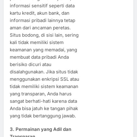
informasi sensitif seperti data
kartu kredit, akun bank, dan
informasi pribadi lainnya tetap
aman dari ancaman peretas.
Situs bodong, di sisi lain, sering
kali tidak memiliki sistem
keamanan yang memadai, yang
membuat data pribadi Anda
berisiko dicuri atau
disalahgunakan. Jika situs tidak
menggunakan enkripsi SSL atau
tidak memiliki sistem keamanan
yang transparan, Anda harus
sangat berhati-hati karena data
Anda bisa jatuh ke tangan pihak
yang tidak bertanggung jawab.
3.
Permainan yang Adil dan
Transparan