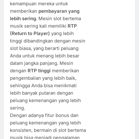
kemampuan mereka untuk
memberikan
pembayaran yang
lebih sering
. Mesin slot bertema
musik sering kali memiliki
RTP
(Return to Player)
yang lebih
tinggi dibandingkan dengan mesin
slot biasa, yang berarti peluang
Anda untuk menang lebih besar
dalam jangka panjang. Mesin
dengan
RTP tinggi
memberikan
pengembalian yang lebih baik,
sehingga Anda bisa menikmati
lebih banyak putaran dengan
peluang kemenangan yang lebih
sering.
Dengan adanya fitur bonus dan
peluang kemenangan yang lebih
konsisten, bermain di slot bertema
musik bisa menjadi pengalaman