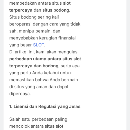
membedakan antara situs
slot
terpercaya
dan
situs bodong
.
Situs bodong sering kali
beroperasi dengan cara yang tidak
sah, menipu pemain, dan
menyebabkan kerugian finansial
yang besar
SLOT
.
Di artikel ini, kami akan mengulas
perbedaan utama antara situs slot
terpercaya dan bodong
, serta apa
yang perlu Anda ketahui untuk
memastikan bahwa Anda bermain
di situs yang aman dan dapat
dipercaya.
1.
Lisensi dan Regulasi yang Jelas
Salah satu perbedaan paling
mencolok antara
situs slot