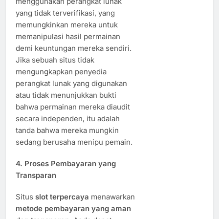
menggunakan perangkat lunak
yang tidak terverifikasi, yang
memungkinkan mereka untuk
memanipulasi hasil permainan
demi keuntungan mereka sendiri.
Jika sebuah situs tidak
mengungkapkan penyedia
perangkat lunak yang digunakan
atau tidak menunjukkan bukti
bahwa permainan mereka diaudit
secara independen, itu adalah
tanda bahwa mereka mungkin
sedang berusaha menipu pemain.
4.
Proses Pembayaran yang
Transparan
Situs
slot terpercaya
menawarkan
metode pembayaran yang aman