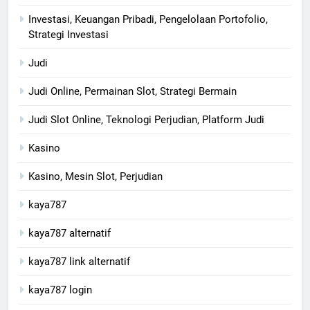
Investasi, Keuangan Pribadi, Pengelolaan Portofolio,
Strategi Investasi
Judi
Judi Online, Permainan Slot, Strategi Bermain
Judi Slot Online, Teknologi Perjudian, Platform Judi
Kasino
Kasino, Mesin Slot, Perjudian
kaya787
kaya787 alternatif
kaya787 link alternatif
kaya787 login