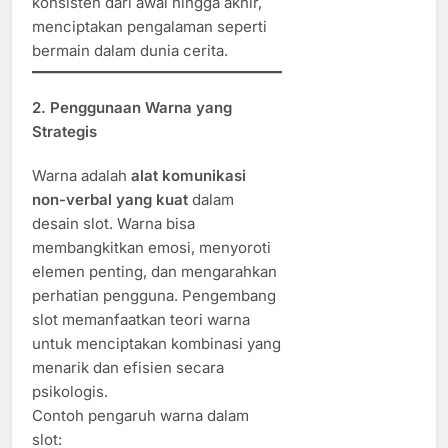
konsisten dari awal hingga akhir,
menciptakan pengalaman seperti
bermain dalam dunia cerita.
2.
Penggunaan Warna yang
Strategis
Warna adalah
alat komunikasi
non-verbal yang kuat
dalam
desain slot. Warna bisa
membangkitkan emosi, menyoroti
elemen penting, dan mengarahkan
perhatian pengguna. Pengembang
slot memanfaatkan teori warna
untuk menciptakan kombinasi yang
menarik dan efisien secara
psikologis.
Contoh pengaruh warna dalam
slot: