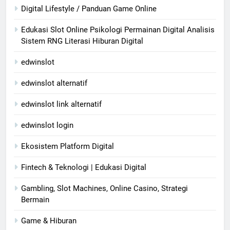
Digital Lifestyle / Panduan Game Online
Edukasi Slot Online Psikologi Permainan Digital Analisis
Sistem RNG Literasi Hiburan Digital
edwinslot
edwinslot alternatif
edwinslot link alternatif
edwinslot login
Ekosistem Platform Digital
Fintech & Teknologi | Edukasi Digital
Gambling, Slot Machines, Online Casino, Strategi
Bermain
Game & Hiburan