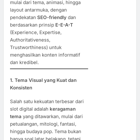
mulai dari tema, animasi, hingga
layout antarmuka, dengan
pendekatan
SEO-friendly
dan
berdasarkan prinsip
E-E-A-T
(Experience, Expertise,
Authoritativeness,
Trustworthiness) untuk
menghasilkan konten informatif
dan kredibel.
1.
Tema Visual yang Kuat dan
Konsisten
Salah satu kekuatan terbesar dari
slot digital adalah
keragaman
tema
yang ditawarkan, mulai dari
petualangan, mitologi, fantasi,
hingga budaya pop. Tema bukan
hanya soal latar belakang, tetapi