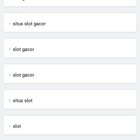
situs slot gacor
slot gacor
slot gacor
situs slot
slot