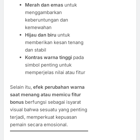
Merah dan emas
untuk
menggambarkan
keberuntungan dan
kemewahan
Hijau dan biru
untuk
memberikan kesan tenang
dan stabil
Kontras warna tinggi
pada
simbol penting untuk
memperjelas nilai atau fitur
Selain itu,
efek perubahan warna
saat menang atau memicu fitur
bonus
berfungsi sebagai isyarat
visual bahwa sesuatu yang penting
terjadi, memperkuat kepuasan
pemain secara emosional.