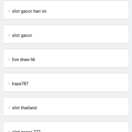
slot gacor hari ini
slot gacor
live draw hk
kaya787
slot thailand
slot gacor 777