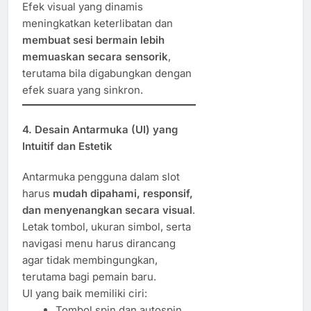
Efek visual yang dinamis
meningkatkan keterlibatan dan
membuat sesi bermain lebih
memuaskan secara sensorik
,
terutama bila digabungkan dengan
efek suara yang sinkron.
4.
Desain Antarmuka (UI) yang
Intuitif dan Estetik
Antarmuka pengguna dalam slot
harus
mudah dipahami, responsif,
dan menyenangkan secara visual
.
Letak tombol, ukuran simbol, serta
navigasi menu harus dirancang
agar tidak membingungkan,
terutama bagi pemain baru.
UI yang baik memiliki ciri:
Tombol spin dan autospin