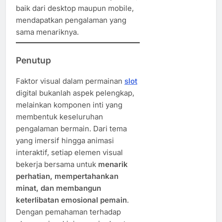
baik dari desktop maupun mobile,
mendapatkan pengalaman yang
sama menariknya.
Penutup
Faktor visual dalam permainan
slot
digital bukanlah aspek pelengkap,
melainkan komponen inti yang
membentuk keseluruhan
pengalaman bermain. Dari tema
yang imersif hingga animasi
interaktif, setiap elemen visual
bekerja bersama untuk
menarik
perhatian, mempertahankan
minat, dan membangun
keterlibatan emosional pemain
.
Dengan pemahaman terhadap