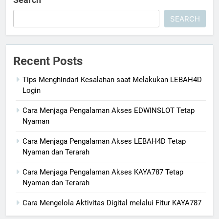
SEARCH
Recent Posts
Tips Menghindari Kesalahan saat Melakukan LEBAH4D
Login
Cara Menjaga Pengalaman Akses EDWINSLOT Tetap
Nyaman
Cara Menjaga Pengalaman Akses LEBAH4D Tetap
Nyaman dan Terarah
Cara Menjaga Pengalaman Akses KAYA787 Tetap
Nyaman dan Terarah
Cara Mengelola Aktivitas Digital melalui Fitur KAYA787