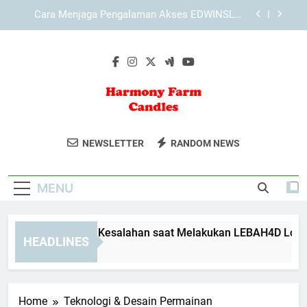
Skip
Cara Menjaga Pengalaman Akses LEBAH4D
to
Tetap Nyaman dan Terarah
content
Cara Menjaga Pengalaman Akses KAYA787 Tetap
Nyaman dan Terarah
Tips Menghindari Kesalahan saat Melakukan
LEBAH4D Login
Cara Menjaga Pengalaman Akses EDWINSLOT
Tetap Nyaman
Harmony Farm
Nikmati Lilin Aromaterapi Alami Dari
Cara Menjaga Pengalaman Akses LEBAH4D
NEWSLETTER
RANDOM NEWS
Tetap Nyaman dan Terarah
Candles
Harmony Farm Candles. Menciptakan
Cara Menjaga Pengalaman Akses KAYA787 Tetap
Suasana Yang Tenang Dan Nyaman Di
Nyaman dan Terarah
MENU
Rumah.
ips Menghindari Kesalahan saat Melakukan LEBAH4D Login
HEADLINES
Week Ago
Home
Teknologi & Desain Permainan