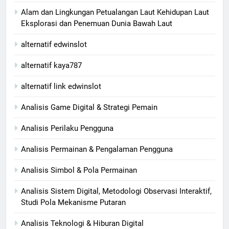
Alam dan Lingkungan Petualangan Laut Kehidupan Laut
Eksplorasi dan Penemuan Dunia Bawah Laut
alternatif edwinslot
alternatif kaya787
alternatif link edwinslot
Analisis Game Digital & Strategi Pemain
Analisis Perilaku Pengguna
Analisis Permainan & Pengalaman Pengguna
Analisis Simbol & Pola Permainan
Analisis Sistem Digital, Metodologi Observasi Interaktif,
Studi Pola Mekanisme Putaran
Analisis Teknologi & Hiburan Digital