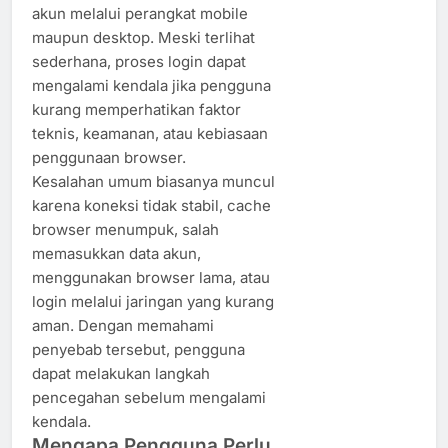
akun melalui perangkat mobile
maupun desktop. Meski terlihat
sederhana, proses login dapat
mengalami kendala jika pengguna
kurang memperhatikan faktor
teknis, keamanan, atau kebiasaan
penggunaan browser.
Kesalahan umum biasanya muncul
karena koneksi tidak stabil, cache
browser menumpuk, salah
memasukkan data akun,
menggunakan browser lama, atau
login melalui jaringan yang kurang
aman. Dengan memahami
penyebab tersebut, pengguna
dapat melakukan langkah
pencegahan sebelum mengalami
kendala.
Mengapa Pengguna Perlu