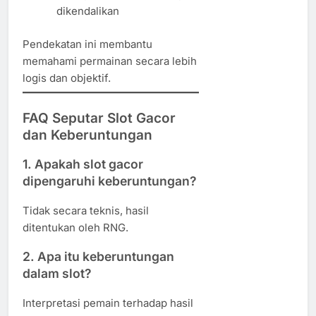
dikendalikan
Pendekatan ini membantu
memahami permainan secara lebih
logis dan objektif.
FAQ Seputar Slot Gacor
dan Keberuntungan
1. Apakah slot gacor
dipengaruhi keberuntungan?
Tidak secara teknis, hasil
ditentukan oleh RNG.
2. Apa itu keberuntungan
dalam slot?
Interpretasi pemain terhadap hasil