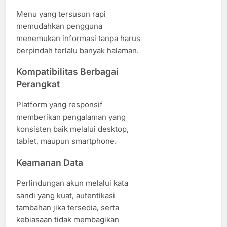
Menu yang tersusun rapi
memudahkan pengguna
menemukan informasi tanpa harus
berpindah terlalu banyak halaman.
Kompatibilitas Berbagai
Perangkat
Platform yang responsif
memberikan pengalaman yang
konsisten baik melalui desktop,
tablet, maupun smartphone.
Keamanan Data
Perlindungan akun melalui kata
sandi yang kuat, autentikasi
tambahan jika tersedia, serta
kebiasaan tidak membagikan