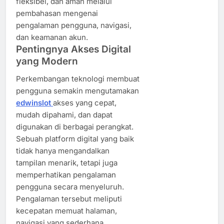
fleksibel, dan aman melalui
pembahasan mengenai
pengalaman pengguna, navigasi,
dan keamanan akun.
Pentingnya Akses Digital
yang Modern
Perkembangan teknologi membuat
pengguna semakin mengutamakan
edwinslot
akses yang cepat,
mudah dipahami, dan dapat
digunakan di berbagai perangkat.
Sebuah platform digital yang baik
tidak hanya mengandalkan
tampilan menarik, tetapi juga
memperhatikan pengalaman
pengguna secara menyeluruh.
Pengalaman tersebut meliputi
kecepatan memuat halaman,
navigasi yang sederhana,