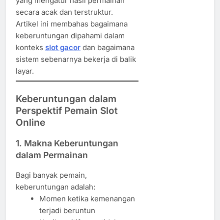
yang mengatur hasil permainan
secara acak dan terstruktur.
Artikel ini membahas bagaimana
keberuntungan dipahami dalam
konteks
slot gacor
dan bagaimana
sistem sebenarnya bekerja di balik
layar.
Keberuntungan dalam
Perspektif Pemain Slot
Online
1. Makna Keberuntungan
dalam Permainan
Bagi banyak pemain,
keberuntungan adalah:
Momen ketika kemenangan
terjadi beruntun