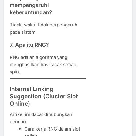
mempengaruhi
keberuntungan?
Tidak, waktu tidak berpengaruh
pada sistem.
7. Apa itu RNG?
RNG adalah algoritma yang
menghasilkan hasil acak setiap
spin.
Internal Linking
Suggestion (Cluster Slot
Online)
Artikel ini dapat dihubungkan
dengan:
Cara kerja RNG dalam slot