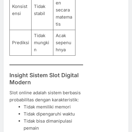
en
Konsist
Tidak
secara
ensi
stabil
matema
tis
Tidak
Acak
Prediksi
mungki
sepenu
n
hnya
Insight Sistem Slot Digital
Modern
Slot online adalah sistem berbasis
probabilitas dengan karakteristik:
Tidak memiliki memori
Tidak dipengaruhi waktu
Tidak bisa dimanipulasi
pemain