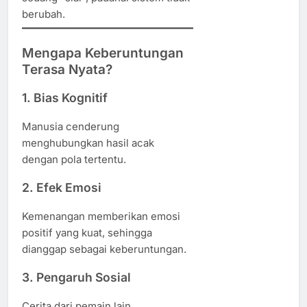
berubah.
Mengapa Keberuntungan
Terasa Nyata?
1. Bias Kognitif
Manusia cenderung
menghubungkan hasil acak
dengan pola tertentu.
2. Efek Emosi
Kemenangan memberikan emosi
positif yang kuat, sehingga
dianggap sebagai keberuntungan.
3. Pengaruh Sosial
Cerita dari pemain lain