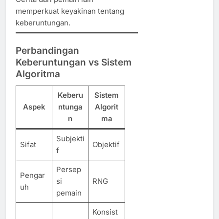
memperkuat keyakinan tentang
keberuntungan.
Perbandingan
Keberuntungan vs Sistem
Algoritma
Keberu
Sistem
Aspek
ntunga
Algorit
n
ma
Subjekti
Sifat
Objektif
f
Persep
Pengar
si
RNG
uh
pemain
Konsist