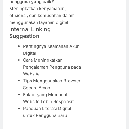
pengguna yang baik?
Meningkatkan kenyamanan,
efisiensi, dan kemudahan dalam
menggunakan layanan digital.
Internal Linking
Suggestion
Pentingnya Keamanan Akun
Digital
Cara Meningkatkan
Pengalaman Pengguna pada
Website
Tips Menggunakan Browser
Secara Aman
Faktor yang Membuat
Website Lebih Responsif
Panduan Literasi Digital
untuk Pengguna Baru