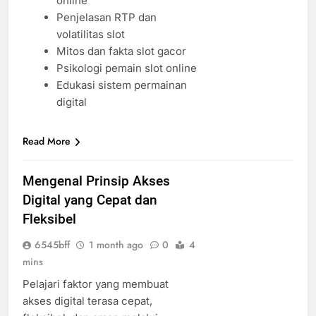
online
Penjelasan RTP dan
volatilitas slot
Mitos dan fakta slot gacor
Psikologi pemain slot online
Edukasi sistem permainan
digital
Read More
Mengenal Prinsip Akses
Digital yang Cepat dan
Fleksibel
6545bff
1 month ago
0
4
mins
Pelajari faktor yang membuat
akses digital terasa cepat,