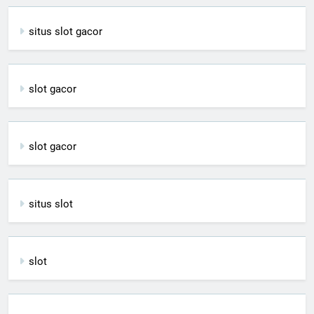
situs slot gacor
slot gacor
slot gacor
situs slot
slot