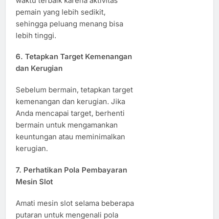
waktu terbaik karena aktivitas
pemain yang lebih sedikit,
sehingga peluang menang bisa
lebih tinggi.
6. Tetapkan Target Kemenangan
dan Kerugian
Sebelum bermain, tetapkan target
kemenangan dan kerugian. Jika
Anda mencapai target, berhenti
bermain untuk mengamankan
keuntungan atau meminimalkan
kerugian.
7. Perhatikan Pola Pembayaran
Mesin Slot
Amati mesin slot selama beberapa
putaran untuk mengenali pola