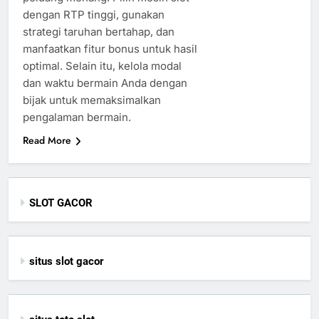
dengan RTP tinggi, gunakan
strategi taruhan bertahap, dan
manfaatkan fitur bonus untuk hasil
optimal. Selain itu, kelola modal
dan waktu bermain Anda dengan
bijak untuk memaksimalkan
pengalaman bermain.
Read More
SLOT GACOR
situs slot gacor