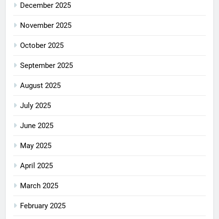
December 2025
November 2025
October 2025
September 2025
August 2025
July 2025
June 2025
May 2025
April 2025
March 2025
February 2025