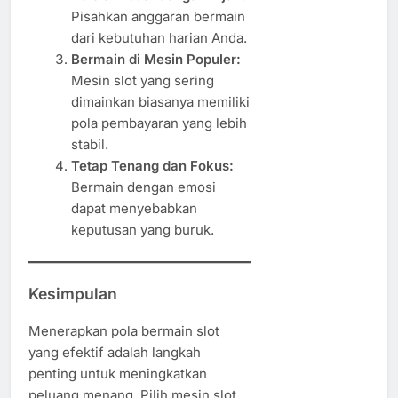
Pisahkan anggaran bermain
dari kebutuhan harian Anda.
Bermain di Mesin Populer:
Mesin slot yang sering
dimainkan biasanya memiliki
pola pembayaran yang lebih
stabil.
Tetap Tenang dan Fokus:
Bermain dengan emosi
dapat menyebabkan
keputusan yang buruk.
Kesimpulan
Menerapkan pola bermain slot
yang efektif adalah langkah
penting untuk meningkatkan
peluang menang. Pilih mesin slot