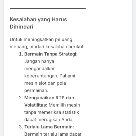
Kesalahan yang Harus
Dihindari
Untuk meningkatkan peluang
menang, hindari kesalahan berikut:
Bermain Tanpa Strategi:
Jangan hanya
mengandalkan
keberuntungan. Pahami
mesin slot dan pola
permainan.
Mengabaikan RTP dan
Volatilitas:
Memilih mesin
tanpa memeriksa statistik
dapat merugikan Anda.
Terlalu Lama Bermain:
Bermain terlalu lama dapat