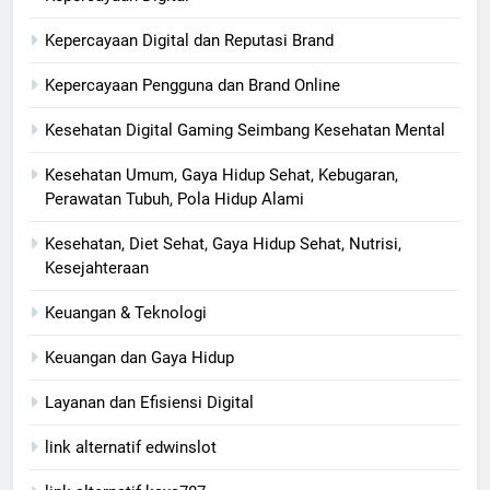
Kepercayaan Digital dan Reputasi Brand
Kepercayaan Pengguna dan Brand Online
Kesehatan Digital Gaming Seimbang Kesehatan Mental
Kesehatan Umum, Gaya Hidup Sehat, Kebugaran,
Perawatan Tubuh, Pola Hidup Alami
Kesehatan, Diet Sehat, Gaya Hidup Sehat, Nutrisi,
Kesejahteraan
Keuangan & Teknologi
Keuangan dan Gaya Hidup
Layanan dan Efisiensi Digital
link alternatif edwinslot