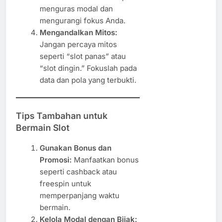
menguras modal dan
mengurangi fokus Anda.
Mengandalkan Mitos:
Jangan percaya mitos
seperti “slot panas” atau
“slot dingin.” Fokuslah pada
data dan pola yang terbukti.
Tips Tambahan untuk
Bermain Slot
Gunakan Bonus dan
Promosi:
Manfaatkan bonus
seperti cashback atau
freespin untuk
memperpanjang waktu
bermain.
Kelola Modal dengan Bijak: