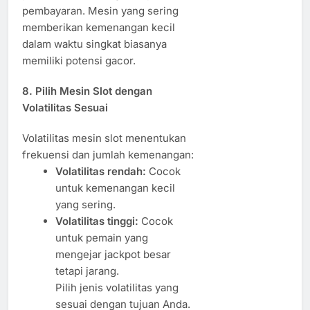
pembayaran. Mesin yang sering
memberikan kemenangan kecil
dalam waktu singkat biasanya
memiliki potensi gacor.
8. Pilih Mesin Slot dengan
Volatilitas Sesuai
Volatilitas mesin slot menentukan
frekuensi dan jumlah kemenangan:
Volatilitas rendah:
Cocok
untuk kemenangan kecil
yang sering.
Volatilitas tinggi:
Cocok
untuk pemain yang
mengejar jackpot besar
tetapi jarang.
Pilih jenis volatilitas yang
sesuai dengan tujuan Anda.