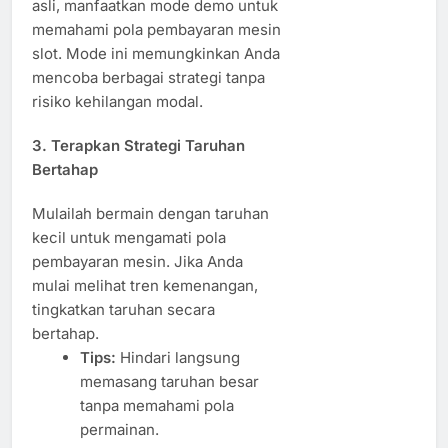
asli, manfaatkan mode demo untuk
memahami pola pembayaran mesin
slot. Mode ini memungkinkan Anda
mencoba berbagai strategi tanpa
risiko kehilangan modal.
3. Terapkan Strategi Taruhan
Bertahap
Mulailah bermain dengan taruhan
kecil untuk mengamati pola
pembayaran mesin. Jika Anda
mulai melihat tren kemenangan,
tingkatkan taruhan secara
bertahap.
Tips:
Hindari langsung
memasang taruhan besar
tanpa memahami pola
permainan.