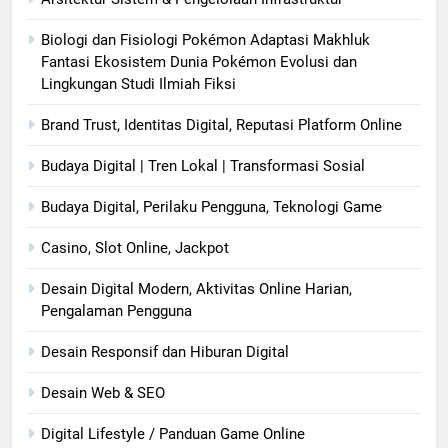
Biologi dan Fisiologi Pokémon Adaptasi Makhluk
Fantasi Ekosistem Dunia Pokémon Evolusi dan
Lingkungan Studi Ilmiah Fiksi
Brand Trust, Identitas Digital, Reputasi Platform Online
Budaya Digital | Tren Lokal | Transformasi Sosial
Budaya Digital, Perilaku Pengguna, Teknologi Game
Casino, Slot Online, Jackpot
Desain Digital Modern, Aktivitas Online Harian,
Pengalaman Pengguna
Desain Responsif dan Hiburan Digital
Desain Web & SEO
Digital Lifestyle / Panduan Game Online