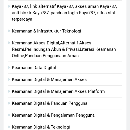
Kaya787, link alternatif Kaya787, akses aman Kaya787,
anti blokir Kaya787, panduan login Kaya787, situs slot
terpercaya
Keamanan & Infrastruktur Teknologi
Keamanan Akses Digital,Alternatif Akses
Resmi,Perlindungan Akun & Privasi,Literasi Keamanan
Online,Panduan Penggunaan Aman
Keamanan Data Digital
Keamanan Digital & Manajemen Akses
Keamanan Digital & Manajemen Akses Platform
Keamanan Digital & Panduan Pengguna
Keamanan Digital & Pengalaman Pengguna
Keamanan Digital & Teknologi