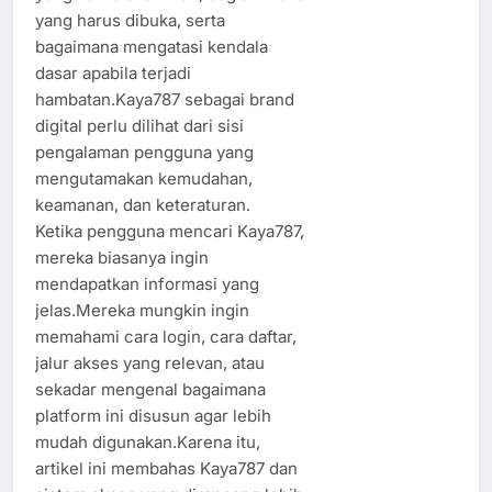
yang harus dibuka, serta
bagaimana mengatasi kendala
dasar apabila terjadi
hambatan.Kaya787 sebagai brand
digital perlu dilihat dari sisi
pengalaman pengguna yang
mengutamakan kemudahan,
keamanan, dan keteraturan.
Ketika pengguna mencari Kaya787,
mereka biasanya ingin
mendapatkan informasi yang
jelas.Mereka mungkin ingin
memahami cara login, cara daftar,
jalur akses yang relevan, atau
sekadar mengenal bagaimana
platform ini disusun agar lebih
mudah digunakan.Karena itu,
artikel ini membahas Kaya787 dan