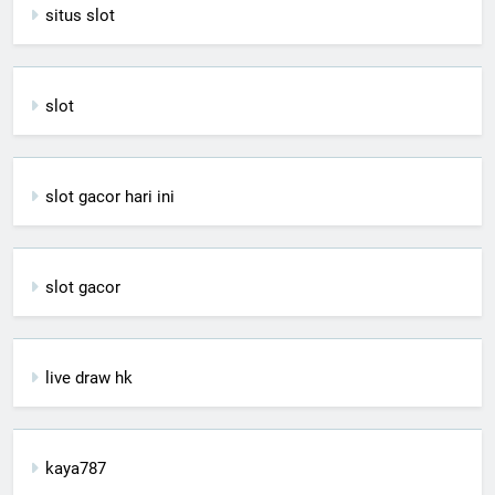
situs slot
slot
slot gacor hari ini
slot gacor
live draw hk
kaya787