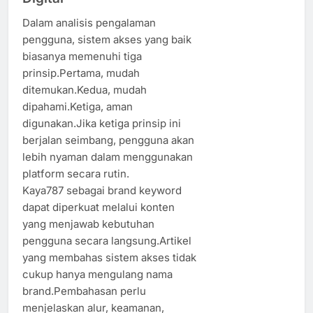
Dalam analisis pengalaman
pengguna, sistem akses yang baik
biasanya memenuhi tiga
prinsip.Pertama, mudah
ditemukan.Kedua, mudah
dipahami.Ketiga, aman
digunakan.Jika ketiga prinsip ini
berjalan seimbang, pengguna akan
lebih nyaman dalam menggunakan
platform secara rutin.
Kaya787 sebagai brand keyword
dapat diperkuat melalui konten
yang menjawab kebutuhan
pengguna secara langsung.Artikel
yang membahas sistem akses tidak
cukup hanya mengulang nama
brand.Pembahasan perlu
menjelaskan alur, keamanan,