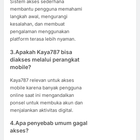
Sistem akses sederhana
membantu pengguna memahami
langkah awal, mengurangi
kesalahan, dan membuat
pengalaman menggunakan
platform terasa lebih nyaman.
3.Apakah Kaya787 bisa
diakses melalui perangkat
mobile?
Kaya787 relevan untuk akses
mobile karena banyak pengguna
online saat ini mengandalkan
ponsel untuk membuka akun dan
menjalankan aktivitas digital.
4.Apa penyebab umum gagal
akses?