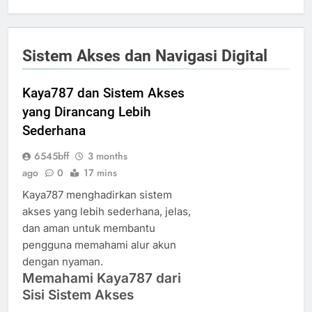
Sistem Akses dan Navigasi Digital
Kaya787 dan Sistem Akses
yang Dirancang Lebih
Sederhana
6545bff
3 months
ago
0
17 mins
Kaya787 menghadirkan sistem
akses yang lebih sederhana, jelas,
dan aman untuk membantu
pengguna memahami alur akun
dengan nyaman.
Memahami Kaya787 dari
Sisi Sistem Akses