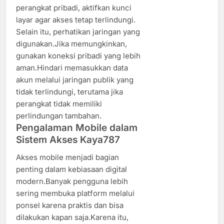
perangkat pribadi, aktifkan kunci
layar agar akses tetap terlindungi.
Selain itu, perhatikan jaringan yang
digunakan.Jika memungkinkan,
gunakan koneksi pribadi yang lebih
aman.Hindari memasukkan data
akun melalui jaringan publik yang
tidak terlindungi, terutama jika
perangkat tidak memiliki
perlindungan tambahan.
Pengalaman Mobile dalam
Sistem Akses Kaya787
Akses mobile menjadi bagian
penting dalam kebiasaan digital
modern.Banyak pengguna lebih
sering membuka platform melalui
ponsel karena praktis dan bisa
dilakukan kapan saja.Karena itu,