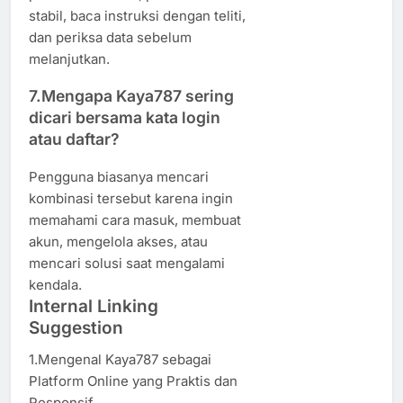
stabil, baca instruksi dengan teliti,
dan periksa data sebelum
melanjutkan.
7.Mengapa Kaya787 sering
dicari bersama kata login
atau daftar?
Pengguna biasanya mencari
kombinasi tersebut karena ingin
memahami cara masuk, membuat
akun, mengelola akses, atau
mencari solusi saat mengalami
kendala.
Internal Linking
Suggestion
1.Mengenal Kaya787 sebagai
Platform Online yang Praktis dan
Responsif