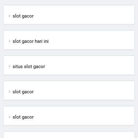
slot gacor
slot gacor hari ini
situs slot gacor
slot gacor
slot gacor