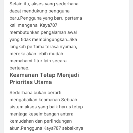
Selain itu, akses yang sederhana
dapat mendukung pengguna
baru.Pengguna yang baru pertama
kali mengenal Kaya787
membutuhkan pengalaman awal
yang tidak membingungkan.Jika
langkah pertama terasa nyaman,
mereka akan lebih mudah
memahami fitur lain secara
bertahap.
Keamanan Tetap Menjadi
Prioritas Utama
Sederhana bukan berarti
mengabaikan keamanan.Sebuah
sistem akses yang baik harus tetap
menjaga keseimbangan antara
kemudahan dan perlindungan
akun.Pengguna Kaya787 sebaiknya