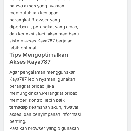
bahwa akses yang nyaman
membutuhkan kesiapan
perangkat.Browser yang
diperbarui, perangkat yang aman,
dan koneksi stabil akan membantu
sistem akses Kaya787 berjalan
lebih optimal.
Tips Mengoptimalkan
Akses Kaya787
Agar pengalaman menggunakan
Kaya787 lebih nyaman, gunakan
perangkat pribadi jika
memungkinkan.Perangkat pribadi
memberi kontrol lebih baik
terhadap keamanan akun, riwayat
akses, dan penyimpanan informasi
penting.
Pastikan browser yang digunakan