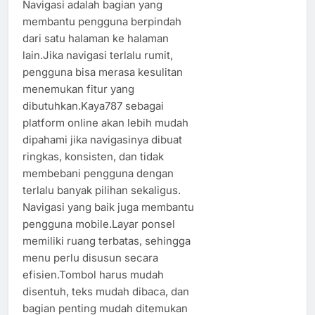
Navigasi adalah bagian yang
membantu pengguna berpindah
dari satu halaman ke halaman
lain.Jika navigasi terlalu rumit,
pengguna bisa merasa kesulitan
menemukan fitur yang
dibutuhkan.Kaya787 sebagai
platform online akan lebih mudah
dipahami jika navigasinya dibuat
ringkas, konsisten, dan tidak
membebani pengguna dengan
terlalu banyak pilihan sekaligus.
Navigasi yang baik juga membantu
pengguna mobile.Layar ponsel
memiliki ruang terbatas, sehingga
menu perlu disusun secara
efisien.Tombol harus mudah
disentuh, teks mudah dibaca, dan
bagian penting mudah ditemukan