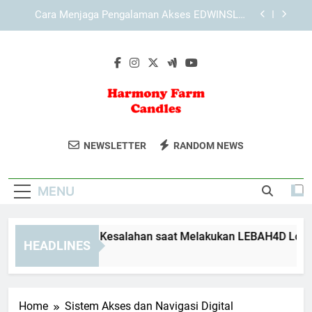
Skip
Cara Menjaga Pengalaman Akses LEBAH4D
to
Tetap Nyaman dan Terarah
content
Cara Menjaga Pengalaman Akses KAYA787 Tetap
Nyaman dan Terarah
Tips Menghindari Kesalahan saat Melakukan
LEBAH4D Login
Cara Menjaga Pengalaman Akses EDWINSLOT
Tetap Nyaman
Harmony Farm
Nikmati Lilin Aromaterapi Alami Dari
Cara Menjaga Pengalaman Akses LEBAH4D
NEWSLETTER
RANDOM NEWS
Tetap Nyaman dan Terarah
Candles
Harmony Farm Candles. Menciptakan
Cara Menjaga Pengalaman Akses KAYA787 Tetap
Suasana Yang Tenang Dan Nyaman Di
Nyaman dan Terarah
MENU
Rumah.
ps Menghindari Kesalahan saat Melakukan LEBAH4D Login
HEADLINES
Weeks Ago
Home
Sistem Akses dan Navigasi Digital