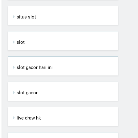
situs slot
slot
slot gacor hari ini
slot gacor
live draw hk