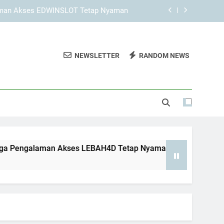
aman Akses EDWINSLOT Tetap Nyaman
s LEBAH4D Tetap Nyaman dan Terarah
s KAYA787 Tetap Nyaman dan Terarah
NEWSLETTER
RANDOM NEWS
alahan saat Melakukan LEBAH4D Login
akan Suasana Yang Tenang Dan Nyaman Di Rumah.
aman Akses EDWINSLOT Tetap Nyaman
s LEBAH4D Tetap Nyaman dan Terarah
s KAYA787 Tetap Nyaman dan Terarah
man Akses LEBAH4D Tetap Nyaman dan Terarah
Cara M
2 Weeks