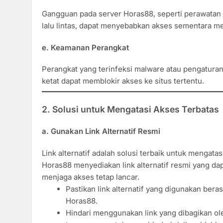
Gangguan pada server Horas88, seperti perawatan 
lalu lintas, dapat menyebabkan akses sementara me
e. Keamanan Perangkat
Perangkat yang terinfeksi malware atau pengaturan 
ketat dapat memblokir akses ke situs tertentu.
2. Solusi untuk Mengatasi Akses Terbatas
a. Gunakan Link Alternatif Resmi
Link alternatif adalah solusi terbaik untuk mengata
Horas88 menyediakan link alternatif resmi yang da
menjaga akses tetap lancar.
Pastikan link alternatif yang digunakan bera
Horas88.
Hindari menggunakan link yang dibagikan ole