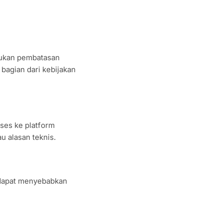
kukan pembatasan
 bagian dari kebijakan
kses ke platform
u alasan teknis.
a dapat menyebabkan