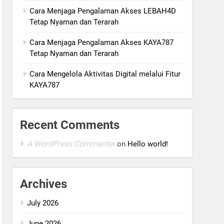
Cara Menjaga Pengalaman Akses LEBAH4D
Tetap Nyaman dan Terarah
Cara Menjaga Pengalaman Akses KAYA787
Tetap Nyaman dan Terarah
Cara Mengelola Aktivitas Digital melalui Fitur
KAYA787
Recent Comments
A WordPress Commenter
on
Hello world!
Archives
July 2026
June 2026