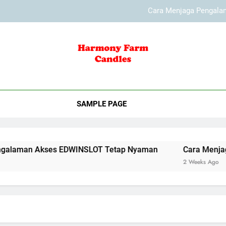
Cara Menjaga Pengal
Cara Menjaga Pengalaman Akse
Cara Menjaga Pengalaman Akse
mony Farm Candles
Tips Menghindari Kes
ilin Aromaterapi Alami Dari Harmony Farm Candles. Mencipt
Cara Menjaga Pengal
SAMPLE PAGE
Cara Menjaga Pengalaman Akse
Cara Menjaga Pengalaman Akse
kses EDWINSLOT Tetap Nyaman
Cara Menjaga Pengala
2 Weeks Ago