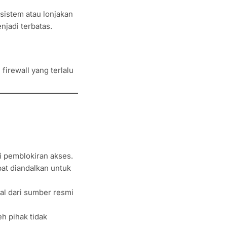
sistem atau lonjakan
njadi terbatas.
firewall yang terlalu
si pemblokiran akses.
pat diandalkan untuk
sal dari sumber resmi
h pihak tidak