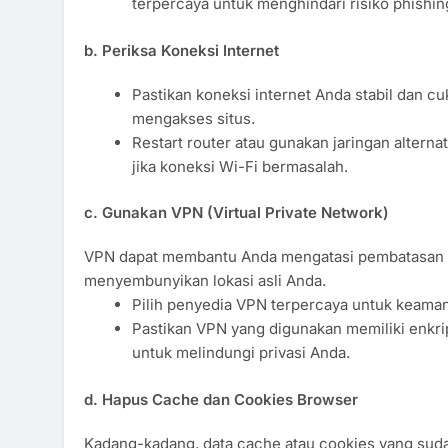
terpercaya untuk menghindari risiko phishin
b. Periksa Koneksi Internet
Pastikan koneksi internet Anda stabil dan c
mengakses situs.
Restart router atau gunakan jaringan alternati
jika koneksi Wi-Fi bermasalah.
c. Gunakan VPN (Virtual Private Network)
VPN dapat membantu Anda mengatasi pembatasan 
menyembunyikan lokasi asli Anda.
Pilih penyedia VPN terpercaya untuk keama
Pastikan VPN yang digunakan memiliki enkrips
untuk melindungi privasi Anda.
d. Hapus Cache dan Cookies Browser
Kadang-kadang, data cache atau cookies yang sud