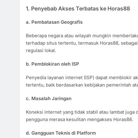
1. Penyebab Akses Terbatas ke Horas88
a. Pembatasan Geografis
Beberapa negara atau wilayah mungkin memberla
terhadap situs tertentu, termasuk Horas88, sebagai
regulasi lokal.
b. Pemblokiran oleh ISP
Penyedia layanan internet (ISP) dapat memblokir a
tertentu, baik berdasarkan kebijakan pemerintah ata
c. Masalah Jaringan
Koneksi internet yang tidak stabil atau lambat jug
pengguna merasa kesulitan mengakses Horas88.
d. Gangguan Teknis di Platform