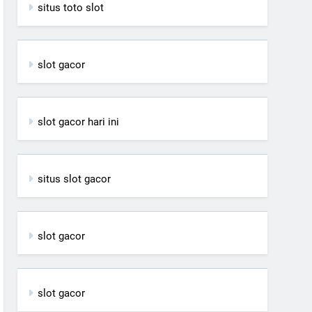
situs toto slot
slot gacor
slot gacor hari ini
situs slot gacor
slot gacor
slot gacor