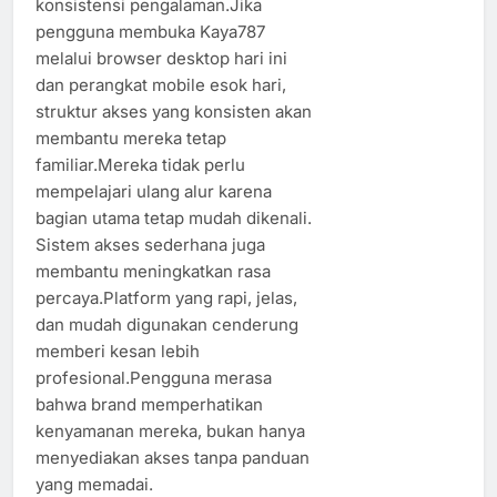
konsistensi pengalaman.Jika
pengguna membuka Kaya787
melalui browser desktop hari ini
dan perangkat mobile esok hari,
struktur akses yang konsisten akan
membantu mereka tetap
familiar.Mereka tidak perlu
mempelajari ulang alur karena
bagian utama tetap mudah dikenali.
Sistem akses sederhana juga
membantu meningkatkan rasa
percaya.Platform yang rapi, jelas,
dan mudah digunakan cenderung
memberi kesan lebih
profesional.Pengguna merasa
bahwa brand memperhatikan
kenyamanan mereka, bukan hanya
menyediakan akses tanpa panduan
yang memadai.