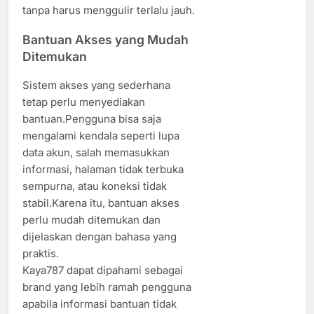
tanpa harus menggulir terlalu jauh.
Bantuan Akses yang Mudah
Ditemukan
Sistem akses yang sederhana
tetap perlu menyediakan
bantuan.Pengguna bisa saja
mengalami kendala seperti lupa
data akun, salah memasukkan
informasi, halaman tidak terbuka
sempurna, atau koneksi tidak
stabil.Karena itu, bantuan akses
perlu mudah ditemukan dan
dijelaskan dengan bahasa yang
praktis.
Kaya787 dapat dipahami sebagai
brand yang lebih ramah pengguna
apabila informasi bantuan tidak