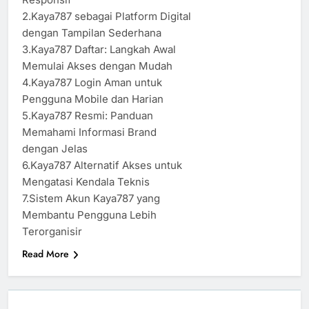
2.Kaya787 sebagai Platform Digital
dengan Tampilan Sederhana
3.Kaya787 Daftar: Langkah Awal
Memulai Akses dengan Mudah
4.Kaya787 Login Aman untuk
Pengguna Mobile dan Harian
5.Kaya787 Resmi: Panduan
Memahami Informasi Brand
dengan Jelas
6.Kaya787 Alternatif Akses untuk
Mengatasi Kendala Teknis
7.Sistem Akun Kaya787 yang
Membantu Pengguna Lebih
Terorganisir
Read More