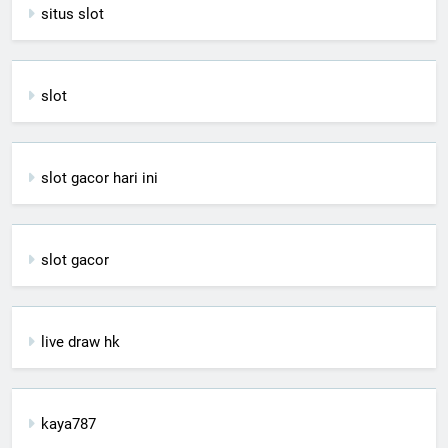
situs slot
slot
slot gacor hari ini
slot gacor
live draw hk
kaya787