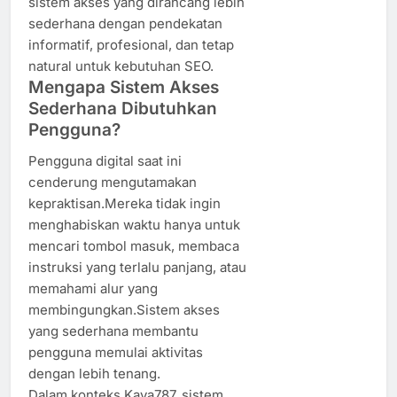
sistem akses yang dirancang lebih
sederhana dengan pendekatan
informatif, profesional, dan tetap
natural untuk kebutuhan SEO.
Mengapa Sistem Akses
Sederhana Dibutuhkan
Pengguna?
Pengguna digital saat ini
cenderung mengutamakan
kepraktisan.Mereka tidak ingin
menghabiskan waktu hanya untuk
mencari tombol masuk, membaca
instruksi yang terlalu panjang, atau
memahami alur yang
membingungkan.Sistem akses
yang sederhana membantu
pengguna memulai aktivitas
dengan lebih tenang.
Dalam konteks Kaya787, sistem