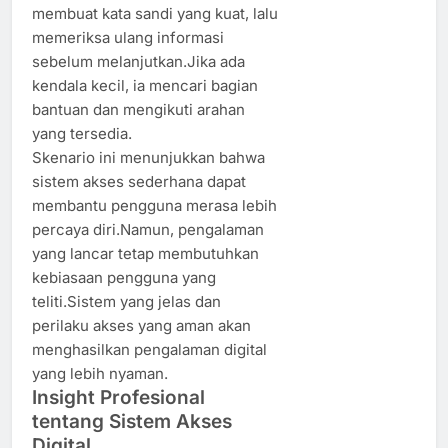
membuat kata sandi yang kuat, lalu
memeriksa ulang informasi
sebelum melanjutkan.Jika ada
kendala kecil, ia mencari bagian
bantuan dan mengikuti arahan
yang tersedia.
Skenario ini menunjukkan bahwa
sistem akses sederhana dapat
membantu pengguna merasa lebih
percaya diri.Namun, pengalaman
yang lancar tetap membutuhkan
kebiasaan pengguna yang
teliti.Sistem yang jelas dan
perilaku akses yang aman akan
menghasilkan pengalaman digital
yang lebih nyaman.
Insight Profesional
tentang Sistem Akses
Digital