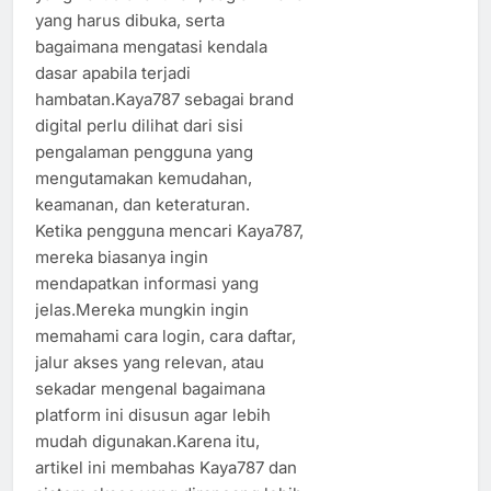
yang harus dibuka, serta
bagaimana mengatasi kendala
dasar apabila terjadi
hambatan.Kaya787 sebagai brand
digital perlu dilihat dari sisi
pengalaman pengguna yang
mengutamakan kemudahan,
keamanan, dan keteraturan.
Ketika pengguna mencari Kaya787,
mereka biasanya ingin
mendapatkan informasi yang
jelas.Mereka mungkin ingin
memahami cara login, cara daftar,
jalur akses yang relevan, atau
sekadar mengenal bagaimana
platform ini disusun agar lebih
mudah digunakan.Karena itu,
artikel ini membahas Kaya787 dan