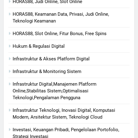
HORAS88, Judi Online, Slot Online
HORAS88, Keamanan Data, Privasi, Judi Online,
Teknologi Keamanan
HORAS88, Slot Online, Fitur Bonus, Free Spins
Hukum & Regulasi Digital
Infrastruktur & Akses Platform Digital
Infrastruktur & Monitoring Sistem
Infrastruktur Digital,Manajemen Platform
Online,Stabilitas Sistem,Optimalisasi
Teknologi,Pengalaman Pengguna
Infrastruktur Teknologi, Inovasi Digital, Komputasi
Modern, Arsitektur Sistem, Teknologi Cloud
Investasi, Keuangan Pribadi, Pengelolaan Portofolio,
Strategi Investasi