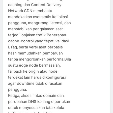
caching dan Content Delivery
Network.CDN membantu
mendekatkan aset statis ke lokasi
pengguna, mengurangi latensi, dan
menstabilkan pengalaman saat
terjadi lonjakan trafik.Penerapan
cache-control yang tepat, validasi
ETag, serta versi aset berbasis
hash memudahkan pembaruan
tanpa mengorbankan performa.Bila
suatu edge node bermasalah,
fallback ke origin atau node
terdekat lain harus dikonfigurasi
agar downtime tidak dirasakan
pengguna.
Ketiga, akses lintas domain dan
perubahan DNS kadang diperlukan
untuk menyesuaikan tata kelola