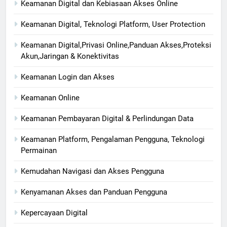
Keamanan Digital dan Kebiasaan Akses Online
Keamanan Digital, Teknologi Platform, User Protection
Keamanan Digital,Privasi Online,Panduan Akses,Proteksi
Akun,Jaringan & Konektivitas
Keamanan Login dan Akses
Keamanan Online
Keamanan Pembayaran Digital & Perlindungan Data
Keamanan Platform, Pengalaman Pengguna, Teknologi
Permainan
Kemudahan Navigasi dan Akses Pengguna
Kenyamanan Akses dan Panduan Pengguna
Kepercayaan Digital