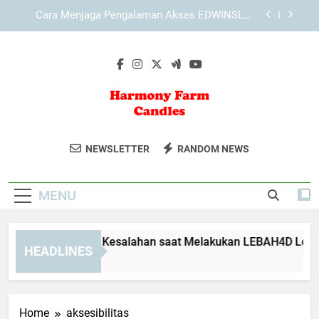
Skip
Cara Menjaga Pengalaman Akses LEBAH4D
to
Tetap Nyaman dan Terarah
content
Cara Menjaga Pengalaman Akses KAYA787 Tetap
Nyaman dan Terarah
Tips Menghindari Kesalahan saat Melakukan
LEBAH4D Login
Cara Menjaga Pengalaman Akses EDWINSLOT
Tetap Nyaman
Harmony Farm
Nikmati Lilin Aromaterapi Alami Dari
Cara Menjaga Pengalaman Akses LEBAH4D
NEWSLETTER
RANDOM NEWS
Tetap Nyaman dan Terarah
Candles
Harmony Farm Candles. Menciptakan
Cara Menjaga Pengalaman Akses KAYA787 Tetap
Suasana Yang Tenang Dan Nyaman Di
Nyaman dan Terarah
MENU
Rumah.
ips Menghindari Kesalahan saat Melakukan LEBAH4D Login
HEADLINES
Week Ago
Home
aksesibilitas