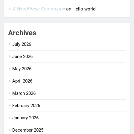
A WordPress Commenter
on
Hello world!
Archives
July 2026
June 2026
May 2026
April 2026
March 2026
February 2026
January 2026
December 2025