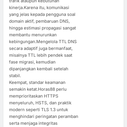
trafik ataupun kebutuhan
kinerja.Karena itu, komunikasi
yang jelas kepada pengguna soal
domain aktif, pembaruan DNS,
hingga estimasi propagasi sangat
membantu menurunkan
kebingungan.Mengelola TTL DNS
secara adaptif juga bermanfaat,
misalnya TTL lebih pendek saat
fase migrasi, kemudian
dipanjangkan kembali setelah
stabil.
Keempat, standar keamanan
semakin ketat.Horas88 perlu
memprioritaskan HTTPS
menyeluruh, HSTS, dan praktik
modern seperti TLS 1.3 untuk
menghindari peringatan peramban
serta menjaga integritas