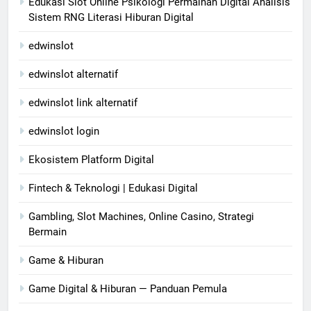
Edukasi Slot Online Psikologi Permainan Digital Analisis
Sistem RNG Literasi Hiburan Digital
edwinslot
edwinslot alternatif
edwinslot link alternatif
edwinslot login
Ekosistem Platform Digital
Fintech & Teknologi | Edukasi Digital
Gambling, Slot Machines, Online Casino, Strategi
Bermain
Game & Hiburan
Game Digital & Hiburan — Panduan Pemula