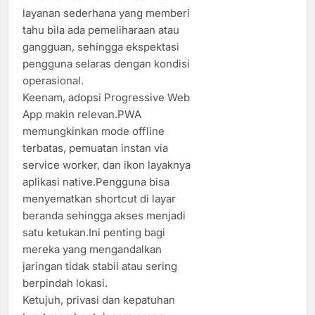
layanan sederhana yang memberi
tahu bila ada pemeliharaan atau
gangguan, sehingga ekspektasi
pengguna selaras dengan kondisi
operasional.
Keenam, adopsi Progressive Web
App makin relevan.PWA
memungkinkan mode offline
terbatas, pemuatan instan via
service worker, dan ikon layaknya
aplikasi native.Pengguna bisa
menyematkan shortcut di layar
beranda sehingga akses menjadi
satu ketukan.Ini penting bagi
mereka yang mengandalkan
jaringan tidak stabil atau sering
berpindah lokasi.
Ketujuh, privasi dan kepatuhan