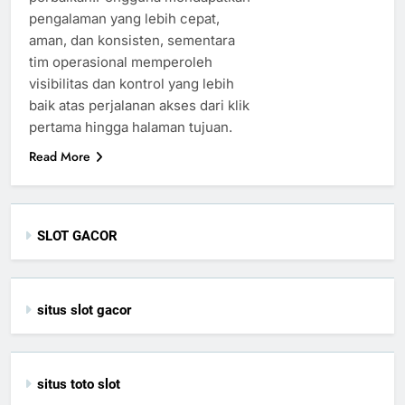
pengalaman yang lebih cepat,
aman, dan konsisten, sementara
tim operasional memperoleh
visibilitas dan kontrol yang lebih
baik atas perjalanan akses dari klik
pertama hingga halaman tujuan.
Read More
SLOT GACOR
situs slot gacor
situs toto slot