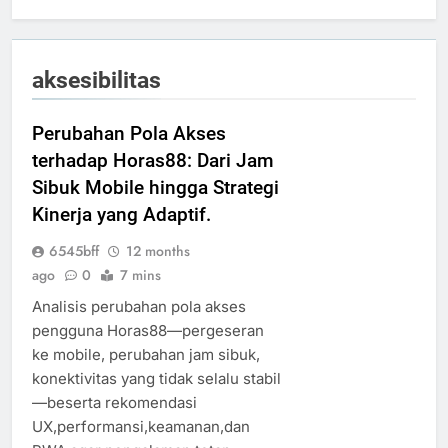
aksesibilitas
Perubahan Pola Akses
terhadap Horas88: Dari Jam
Sibuk Mobile hingga Strategi
Kinerja yang Adaptif.
6545bff
12 months
ago
0
7 mins
Analisis perubahan pola akses
pengguna Horas88—pergeseran
ke mobile, perubahan jam sibuk,
konektivitas yang tidak selalu stabil
—beserta rekomendasi
UX,performansi,keamanan,dan