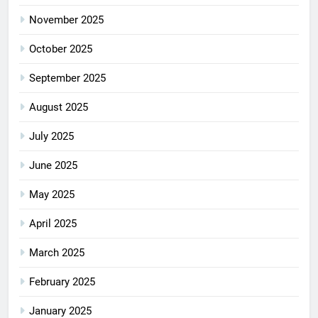
November 2025
October 2025
September 2025
August 2025
July 2025
June 2025
May 2025
April 2025
March 2025
February 2025
January 2025