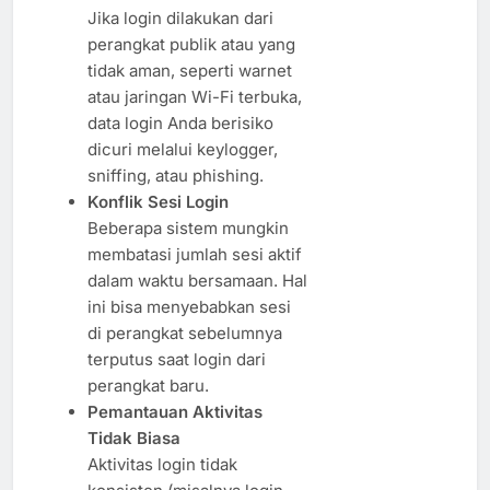
Jika login dilakukan dari
perangkat publik atau yang
tidak aman, seperti warnet
atau jaringan Wi-Fi terbuka,
data login Anda berisiko
dicuri melalui keylogger,
sniffing, atau phishing.
Konflik Sesi Login
Beberapa sistem mungkin
membatasi jumlah sesi aktif
dalam waktu bersamaan. Hal
ini bisa menyebabkan sesi
di perangkat sebelumnya
terputus saat login dari
perangkat baru.
Pemantauan Aktivitas
Tidak Biasa
Aktivitas login tidak