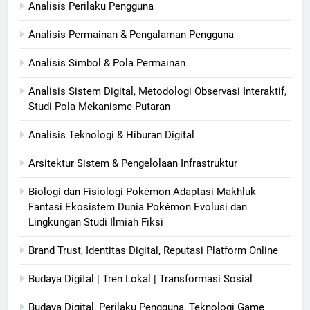
Analisis Perilaku Pengguna
Analisis Permainan & Pengalaman Pengguna
Analisis Simbol & Pola Permainan
Analisis Sistem Digital, Metodologi Observasi Interaktif,
Studi Pola Mekanisme Putaran
Analisis Teknologi & Hiburan Digital
Arsitektur Sistem & Pengelolaan Infrastruktur
Biologi dan Fisiologi Pokémon Adaptasi Makhluk
Fantasi Ekosistem Dunia Pokémon Evolusi dan
Lingkungan Studi Ilmiah Fiksi
Brand Trust, Identitas Digital, Reputasi Platform Online
Budaya Digital | Tren Lokal | Transformasi Sosial
Budaya Digital, Perilaku Pengguna, Teknologi Game