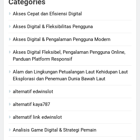
Categories
Akses Cepat dan Efisiensi Digital
Akses Digital & Fleksibilitas Pengguna
Akses Digital & Pengalaman Pengguna Modern
Akses Digital Fleksibel, Pengalaman Pengguna Online,
Panduan Platform Responsif
Alam dan Lingkungan Petualangan Laut Kehidupan Laut
Eksplorasi dan Penemuan Dunia Bawah Laut
alternatif edwinslot
alternatif kaya787
alternatif link edwinslot
Analisis Game Digital & Strategi Pemain