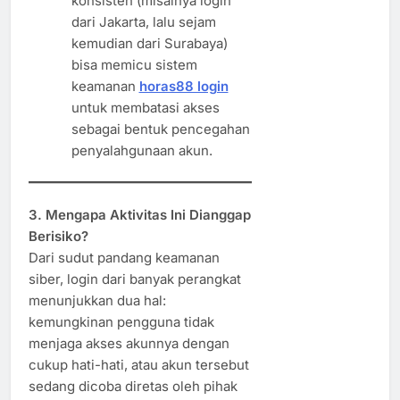
konsisten (misalnya login
dari Jakarta, lalu sejam
kemudian dari Surabaya)
bisa memicu sistem
keamanan
horas88 login
untuk membatasi akses
sebagai bentuk pencegahan
penyalahgunaan akun.
3. Mengapa Aktivitas Ini Dianggap
Berisiko?
Dari sudut pandang keamanan
siber, login dari banyak perangkat
menunjukkan dua hal:
kemungkinan pengguna tidak
menjaga akses akunnya dengan
cukup hati-hati, atau akun tersebut
sedang dicoba diretas oleh pihak