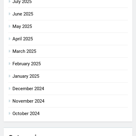
July 2025
June 2025
May 2025
April 2025
March 2025
February 2025
January 2025
December 2024
November 2024
October 2024