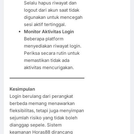
Selalu hapus riwayat dan
logout dari akun saat tidak
digunakan untuk mencegah
sesi aktif tertinggal.
Monitor Aktivitas Login
Beberapa platform
menyediakan riwayat login.
Periksa secara rutin untuk
memastikan tidak ada
aktivitas mencurigakan.
Kesimpulan
Login berulang dari perangkat
berbeda memang menawarkan
fleksibilitas, tetapi juga menyimpan
sejumlah risiko yang tidak boleh
dianggap sepele. Sistem
keamanan Horas88 dirancang