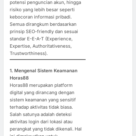
potensi penguncian akun, hingga
risiko yang lebih besar seperti
kebocoran informasi pribadi.
Semua dirangkum berdasarkan
prinsip SEO-friendly dan sesuai
standar E-E-A-T (Experience,
Expertise, Authoritativeness,
Trustworthiness).
1. Mengenal Sistem Keamanan
Horas88
Horas88 merupakan platform
digital yang dirancang dengan
sistem keamanan yang sensitif
terhadap aktivitas tidak biasa.
Salah satunya adalah deteksi
aktivitas login dari lokasi atau
perangkat yang tidak dikenali. Hal