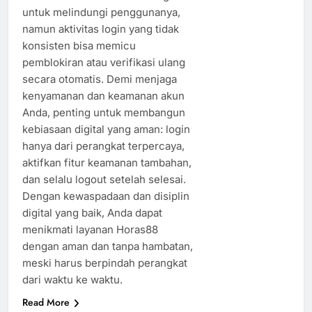
untuk melindungi penggunanya,
namun aktivitas login yang tidak
konsisten bisa memicu
pemblokiran atau verifikasi ulang
secara otomatis. Demi menjaga
kenyamanan dan keamanan akun
Anda, penting untuk membangun
kebiasaan digital yang aman: login
hanya dari perangkat terpercaya,
aktifkan fitur keamanan tambahan,
dan selalu logout setelah selesai.
Dengan kewaspadaan dan disiplin
digital yang baik, Anda dapat
menikmati layanan Horas88
dengan aman dan tanpa hambatan,
meski harus berpindah perangkat
dari waktu ke waktu.
Read More