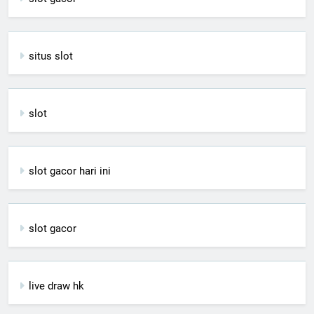
situs slot
slot
slot gacor hari ini
slot gacor
live draw hk