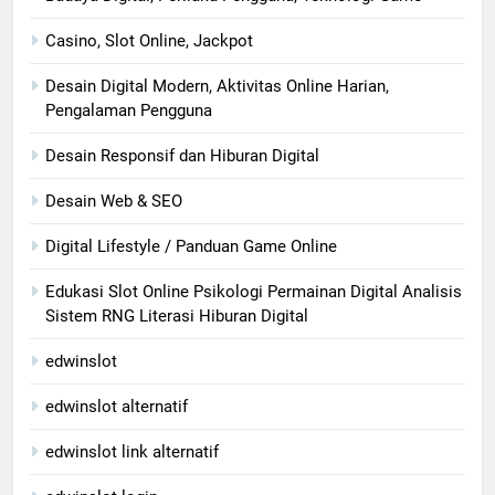
Casino, Slot Online, Jackpot
Desain Digital Modern, Aktivitas Online Harian,
Pengalaman Pengguna
Desain Responsif dan Hiburan Digital
Desain Web & SEO
Digital Lifestyle / Panduan Game Online
Edukasi Slot Online Psikologi Permainan Digital Analisis
Sistem RNG Literasi Hiburan Digital
edwinslot
edwinslot alternatif
edwinslot link alternatif