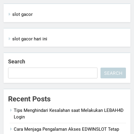
slot gacor
slot gacor hari ini
Search
SEARCH
Recent Posts
Tips Menghindari Kesalahan saat Melakukan LEBAH4D
Login
Cara Menjaga Pengalaman Akses EDWINSLOT Tetap