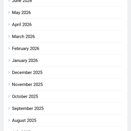
June 2026
May 2026
April 2026
March 2026
February 2026
January 2026
December 2025
November 2025
October 2025
September 2025
August 2025