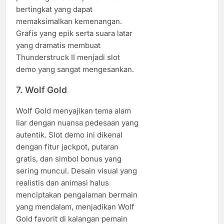
bertingkat yang dapat
memaksimalkan kemenangan.
Grafis yang epik serta suara latar
yang dramatis membuat
Thunderstruck II menjadi slot
demo yang sangat mengesankan.
7. Wolf Gold
Wolf Gold menyajikan tema alam
liar dengan nuansa pedesaan yang
autentik. Slot demo ini dikenal
dengan fitur jackpot, putaran
gratis, dan simbol bonus yang
sering muncul. Desain visual yang
realistis dan animasi halus
menciptakan pengalaman bermain
yang mendalam, menjadikan Wolf
Gold favorit di kalangan pemain