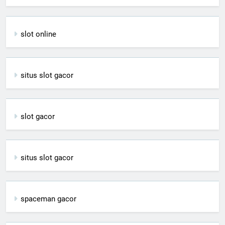
slot online
situs slot gacor
slot gacor
situs slot gacor
spaceman gacor