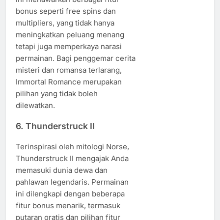
bonus seperti free spins dan
multipliers, yang tidak hanya
meningkatkan peluang menang
tetapi juga memperkaya narasi
permainan. Bagi penggemar cerita
misteri dan romansa terlarang,
Immortal Romance merupakan
pilihan yang tidak boleh
dilewatkan.
6. Thunderstruck II
Terinspirasi oleh mitologi Norse,
Thunderstruck II mengajak Anda
memasuki dunia dewa dan
pahlawan legendaris. Permainan
ini dilengkapi dengan beberapa
fitur bonus menarik, termasuk
putaran gratis dan pilihan fitur