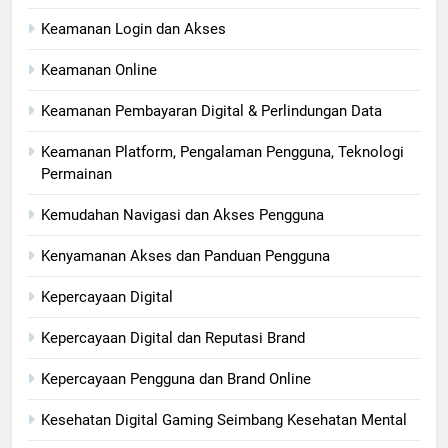
Keamanan Login dan Akses
Keamanan Online
Keamanan Pembayaran Digital & Perlindungan Data
Keamanan Platform, Pengalaman Pengguna, Teknologi
Permainan
Kemudahan Navigasi dan Akses Pengguna
Kenyamanan Akses dan Panduan Pengguna
Kepercayaan Digital
Kepercayaan Digital dan Reputasi Brand
Kepercayaan Pengguna dan Brand Online
Kesehatan Digital Gaming Seimbang Kesehatan Mental