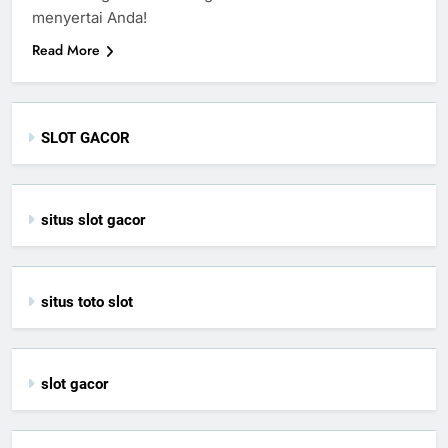
menyertai Anda!
Read More
SLOT GACOR
situs slot gacor
situs toto slot
slot gacor