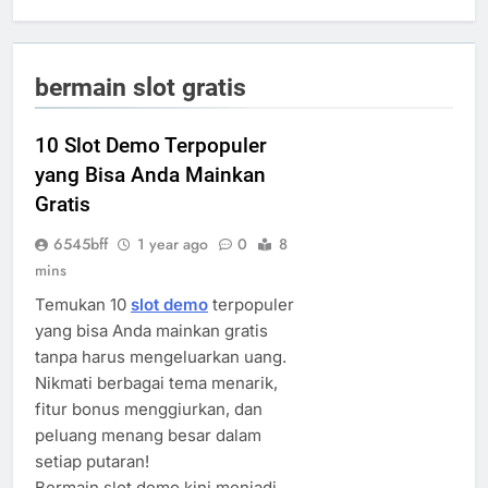
bermain slot gratis
10 Slot Demo Terpopuler
yang Bisa Anda Mainkan
Gratis
6545bff
1 year ago
0
8
mins
Temukan 10
slot demo
terpopuler
yang bisa Anda mainkan gratis
tanpa harus mengeluarkan uang.
Nikmati berbagai tema menarik,
fitur bonus menggiurkan, dan
peluang menang besar dalam
setiap putaran!
Bermain slot demo kini menjadi