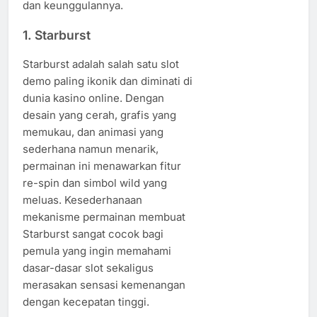
dan keunggulannya.
1. Starburst
Starburst adalah salah satu slot
demo paling ikonik dan diminati di
dunia kasino online. Dengan
desain yang cerah, grafis yang
memukau, dan animasi yang
sederhana namun menarik,
permainan ini menawarkan fitur
re-spin dan simbol wild yang
meluas. Kesederhanaan
mekanisme permainan membuat
Starburst sangat cocok bagi
pemula yang ingin memahami
dasar-dasar slot sekaligus
merasakan sensasi kemenangan
dengan kecepatan tinggi.