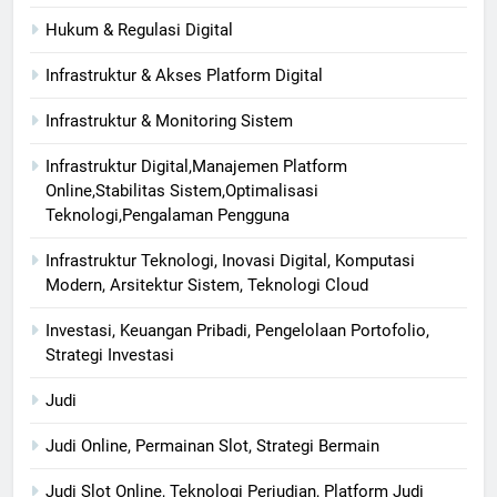
Hukum & Regulasi Digital
Infrastruktur & Akses Platform Digital
Infrastruktur & Monitoring Sistem
Infrastruktur Digital,Manajemen Platform
Online,Stabilitas Sistem,Optimalisasi
Teknologi,Pengalaman Pengguna
Infrastruktur Teknologi, Inovasi Digital, Komputasi
Modern, Arsitektur Sistem, Teknologi Cloud
Investasi, Keuangan Pribadi, Pengelolaan Portofolio,
Strategi Investasi
Judi
Judi Online, Permainan Slot, Strategi Bermain
Judi Slot Online, Teknologi Perjudian, Platform Judi