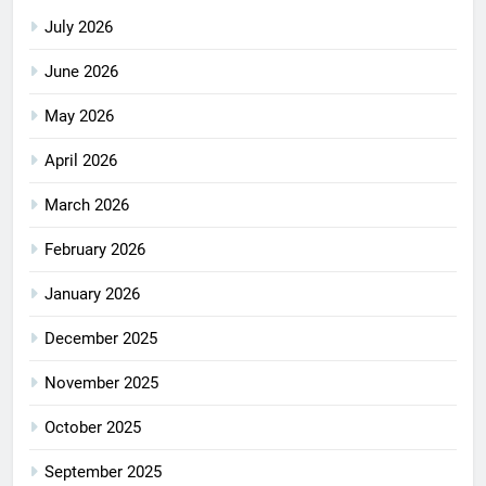
July 2026
June 2026
May 2026
April 2026
March 2026
February 2026
January 2026
December 2025
November 2025
October 2025
September 2025