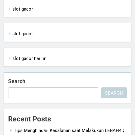
slot gacor
slot gacor
slot gacor hari ini
Search
SEARCH
Recent Posts
Tips Menghindari Kesalahan saat Melakukan LEBAH4D