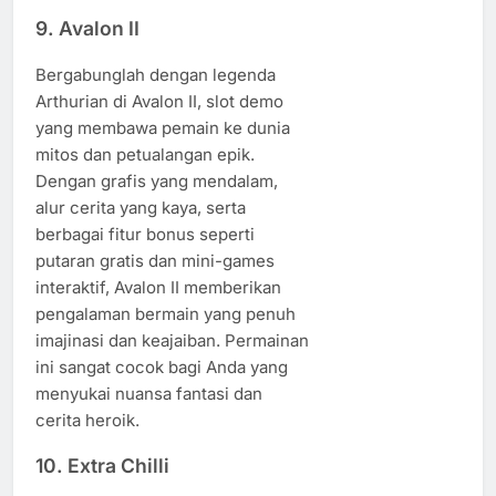
9. Avalon II
Bergabunglah dengan legenda
Arthurian di Avalon II, slot demo
yang membawa pemain ke dunia
mitos dan petualangan epik.
Dengan grafis yang mendalam,
alur cerita yang kaya, serta
berbagai fitur bonus seperti
putaran gratis dan mini-games
interaktif, Avalon II memberikan
pengalaman bermain yang penuh
imajinasi dan keajaiban. Permainan
ini sangat cocok bagi Anda yang
menyukai nuansa fantasi dan
cerita heroik.
10. Extra Chilli