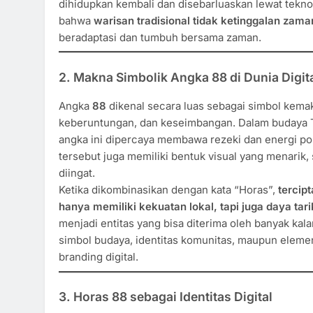
dihidupkan kembali dan disebarluaskan lewat tekno
bahwa
warisan tradisional tidak ketinggalan zama
beradaptasi dan tumbuh bersama zaman.
2. Makna Simbolik Angka 88 di Dunia Digit
Angka
88
dikenal secara luas sebagai simbol kema
keberuntungan, dan keseimbangan. Dalam budaya 
angka ini dipercaya membawa rezeki dan energi pos
tersebut juga memiliki bentuk visual yang menarik,
diingat.
Ketika dikombinasikan dengan kata “Horas”,
tercip
hanya memiliki kekuatan lokal, tapi juga daya tari
menjadi entitas yang bisa diterima oleh banyak ka
simbol budaya, identitas komunitas, maupun elemen
branding digital.
3. Horas 88 sebagai Identitas Digital