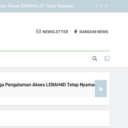
aman Akses EDWINSLOT Tetap Nyaman
s LEBAH4D Tetap Nyaman dan Terarah
s KAYA787 Tetap Nyaman dan Terarah
NEWSLETTER
RANDOM NEWS
alahan saat Melakukan LEBAH4D Login
akan Suasana Yang Tenang Dan Nyaman Di Rumah.
aman Akses EDWINSLOT Tetap Nyaman
s LEBAH4D Tetap Nyaman dan Terarah
s KAYA787 Tetap Nyaman dan Terarah
man Akses LEBAH4D Tetap Nyaman dan Terarah
Cara M
3 Weeks 