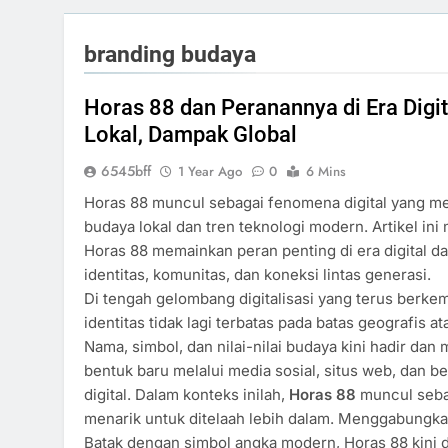
branding budaya
Horas 88 dan Peranannya di Era Digit
Lokal, Dampak Global
6545bff
1 Year Ago
0
6 Mins
Horas 88 muncul sebagai fenomena digital yang 
budaya lokal dan tren teknologi modern. Artikel i
Horas 88 memainkan peran penting di era digital 
identitas, komunitas, dan koneksi lintas generasi.
Di tengah gelombang digitalisasi yang terus berk
identitas tidak lagi terbatas pada batas geografis at
Nama, simbol, dan nilai-nilai budaya kini hadir da
bentuk baru melalui media sosial, situs web, dan b
digital. Dalam konteks inilah,
Horas 88
muncul seba
menarik untuk ditelaah lebih dalam. Menggabungkan
Batak dengan simbol angka modern, Horas 88 kini d