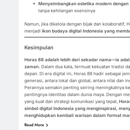
Menyeimbangkan estetika modern dengan nil
tanpa kehilangan esensinya
Namun, jika dikelola dengan bijak dan kolaboratif, 
menjadi
ikon budaya digital Indonesia yang mem
Kesimpulan
Horas 88 adalah lebih dari sekadar nama—ia adal
zaman.
Dalam dua kata, termuat kekuatan tradisi 
depan. Di era digital ini, Horas 88 hadir sebagai je
generasi, antara lokal dan global, antara nilai dan in
Perannya semakin penting seiring meningkatnya k
pentingnya identitas dalam dunia maya. Dengan me
yang kuat dan strategi komunikasi yang tepat,
Hora
simbol digital Indonesia yang menginspirasi, men
menghidupkan kembali warisan dalam format mas
Read More