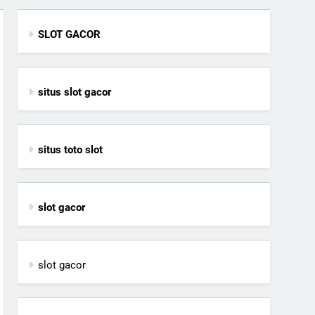
SLOT GACOR
situs slot gacor
situs toto slot
slot gacor
slot gacor