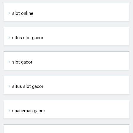
slot online
situs slot gacor
slot gacor
situs slot gacor
spaceman gacor