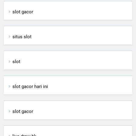
slot gacor
situs slot
slot
slot gacor hari ini
slot gacor