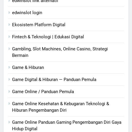
edwinslot link alternatif
edwinslot login
Ekosistem Platform Digital
Fintech & Teknologi | Edukasi Digital
Gambling, Slot Machines, Online Casino, Strategi
Bermain
Game & Hiburan
Game Digital & Hiburan — Panduan Pemula
Game Online / Panduan Pemula
Game Online Kesehatan & Kebugaran Teknologi &
Hiburan Pengembangan Diri
Game Online Panduan Gaming Pengembangan Diri Gaya
Hidup Digital