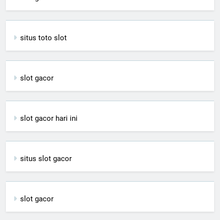
situs toto slot
slot gacor
slot gacor hari ini
situs slot gacor
slot gacor