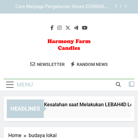
Skip
Cara Menjaga Pengalaman Akses LEBAH4D
to
Tetap Nyaman dan Terarah
content
Cara Menjaga Pengalaman Akses KAYA787 Tetap
Nyaman dan Terarah
Tips Menghindari Kesalahan saat Melakukan
LEBAH4D Login
Cara Menjaga Pengalaman Akses EDWINSLOT
Tetap Nyaman
Harmony Farm
Nikmati Lilin Aromaterapi Alami Dari
Cara Menjaga Pengalaman Akses LEBAH4D
NEWSLETTER
RANDOM NEWS
Tetap Nyaman dan Terarah
Candles
Harmony Farm Candles. Menciptakan
Cara Menjaga Pengalaman Akses KAYA787 Tetap
Suasana Yang Tenang Dan Nyaman Di
Nyaman dan Terarah
MENU
Rumah.
ips Menghindari Kesalahan saat Melakukan LEBAH4D Login
HEADLINES
 Week Ago
Home
budaya lokal