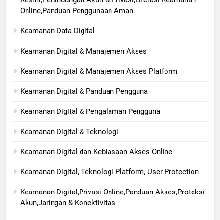
Online,Panduan Penggunaan Aman
Keamanan Data Digital
Keamanan Digital & Manajemen Akses
Keamanan Digital & Manajemen Akses Platform
Keamanan Digital & Panduan Pengguna
Keamanan Digital & Pengalaman Pengguna
Keamanan Digital & Teknologi
Keamanan Digital dan Kebiasaan Akses Online
Keamanan Digital, Teknologi Platform, User Protection
Keamanan Digital,Privasi Online,Panduan Akses,Proteksi
Akun,Jaringan & Konektivitas