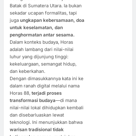
Batak di Sumatera Utara. Ia bukan
sekadar ucapan formalitas, tapi
juga
ungkapan kebersamaan, doa
untuk keselamatan, dan
penghormatan antar sesama.
Dalam konteks budaya, Horas
adalah lambang dari nilai-nilai
luhur yang dijunjung tinggi:
kekeluargaan, semangat hidup,
dan keberkahan.
Dengan dimasukkannya kata ini ke
dalam ranah digital melalui nama
Horas 88,
terjadi proses
transformasi budaya
—di mana
nilai-nilai lokal dihidupkan kembali
dan disebarluaskan lewat
teknologi. Ini menunjukkan bahwa
warisan tradisional tidak