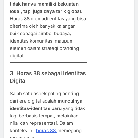
tidak hanya memiliki kekuatan
lokal, tapi juga daya tarik global.
Horas 88 menjadi entitas yang bisa
diterima oleh banyak kalangan—
baik sebagai simbol budaya,
identitas komunitas, maupun
elemen dalam strategi branding
digital.
3. Horas 88 sebagai Identitas
Digital
Salah satu aspek paling penting
dari era digital adalah
munculnya
identitas-identitas baru
yang tidak
lagi berbasis tempat, melainkan
nilai dan representasi. Dalam
konteks ini,
horas 88
memegang
peran unik: