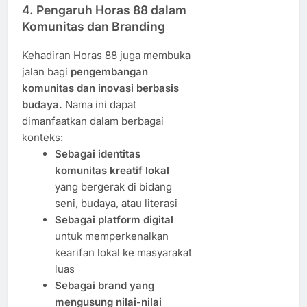
4. Pengaruh Horas 88 dalam
Komunitas dan Branding
Kehadiran Horas 88 juga membuka
jalan bagi
pengembangan
komunitas dan inovasi berbasis
budaya.
Nama ini dapat
dimanfaatkan dalam berbagai
konteks:
Sebagai identitas
komunitas kreatif lokal
yang bergerak di bidang
seni, budaya, atau literasi
Sebagai platform digital
untuk memperkenalkan
kearifan lokal ke masyarakat
luas
Sebagai brand yang
mengusung nilai-nilai