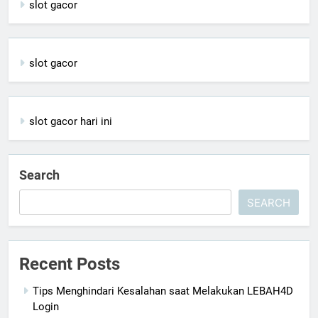
slot gacor
slot gacor
slot gacor hari ini
Search
SEARCH
Recent Posts
Tips Menghindari Kesalahan saat Melakukan LEBAH4D
Login