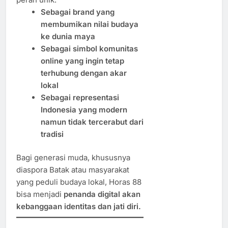
Sebagai brand yang
membumikan nilai budaya
ke dunia maya
Sebagai simbol komunitas
online yang ingin tetap
terhubung dengan akar
lokal
Sebagai representasi
Indonesia yang modern
namun tidak tercerabut dari
tradisi
Bagi generasi muda, khususnya
diaspora Batak atau masyarakat
yang peduli budaya lokal, Horas 88
bisa menjadi
penanda digital akan
kebanggaan identitas dan jati diri.