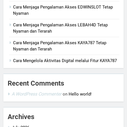
Cara Menjaga Pengalaman Akses EDWINSLOT Tetap
Nyaman
Cara Menjaga Pengalaman Akses LEBAH4D Tetap
Nyaman dan Terarah
Cara Menjaga Pengalaman Akses KAYA787 Tetap
Nyaman dan Terarah
Cara Mengelola Aktivitas Digital melalui Fitur KAYA787
Recent Comments
A WordPress Commenter
on
Hello world!
Archives