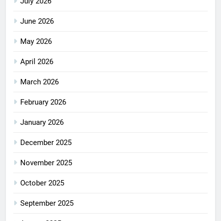
July 2026
June 2026
May 2026
April 2026
March 2026
February 2026
January 2026
December 2025
November 2025
October 2025
September 2025