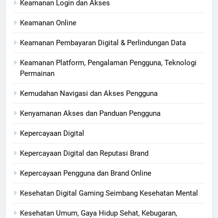
Keamanan Login dan Akses
Keamanan Online
Keamanan Pembayaran Digital & Perlindungan Data
Keamanan Platform, Pengalaman Pengguna, Teknologi
Permainan
Kemudahan Navigasi dan Akses Pengguna
Kenyamanan Akses dan Panduan Pengguna
Kepercayaan Digital
Kepercayaan Digital dan Reputasi Brand
Kepercayaan Pengguna dan Brand Online
Kesehatan Digital Gaming Seimbang Kesehatan Mental
Kesehatan Umum, Gaya Hidup Sehat, Kebugaran,