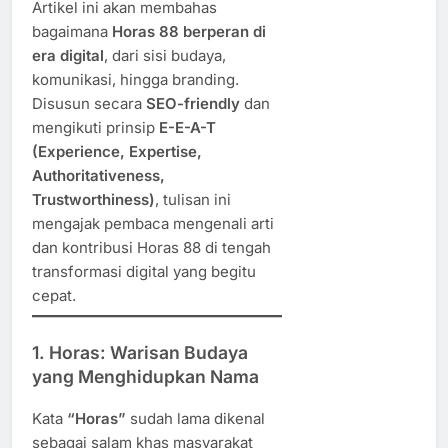
Artikel ini akan membahas
bagaimana
Horas 88 berperan di
era digital
, dari sisi budaya,
komunikasi, hingga branding.
Disusun secara
SEO-friendly
dan
mengikuti prinsip
E-E-A-T
(Experience, Expertise,
Authoritativeness,
Trustworthiness)
, tulisan ini
mengajak pembaca mengenali arti
dan kontribusi Horas 88 di tengah
transformasi digital yang begitu
cepat.
1. Horas: Warisan Budaya
yang Menghidupkan Nama
Kata
“Horas”
sudah lama dikenal
sebagai salam khas masyarakat