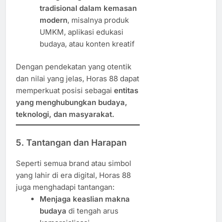
tradisional dalam kemasan
modern
, misalnya produk
UMKM, aplikasi edukasi
budaya, atau konten kreatif
Dengan pendekatan yang otentik
dan nilai yang jelas, Horas 88 dapat
memperkuat posisi sebagai
entitas
yang menghubungkan budaya,
teknologi, dan masyarakat.
5. Tantangan dan Harapan
Seperti semua brand atau simbol
yang lahir di era digital, Horas 88
juga menghadapi tantangan:
Menjaga keaslian makna
budaya
di tengah arus