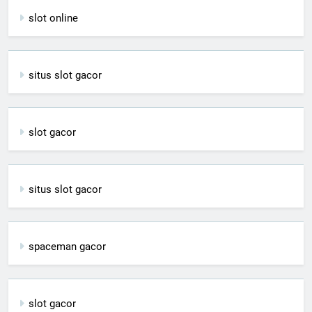
slot online
situs slot gacor
slot gacor
situs slot gacor
spaceman gacor
slot gacor