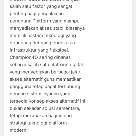
salah satu faktor yang sangat
penting bagi pengalaman
pengguna.Platform yang mampu
menyediakan akses stabil biasanya
memiliki sistem teknologi yang
dirancang dengan pendekatan
infrastruktur yang fleksibel.
Champion4D sering dibahas
sebagai salah satu platform digital
yang menyediakan berbagai jalur
akses alternatif guna memastikan
pengguna tetap dapat terhubung
dengan sistem layanan yang
tersedia.Konsep akses alternatif ini
bukan sekadar solusi sementara,
tetapi merupakan bagian dari
strategi teknologi platform
modern.