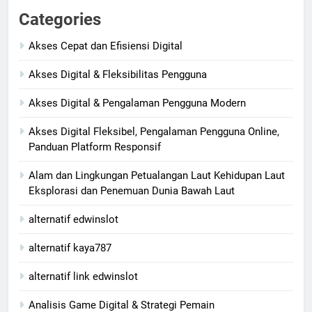
Categories
Akses Cepat dan Efisiensi Digital
Akses Digital & Fleksibilitas Pengguna
Akses Digital & Pengalaman Pengguna Modern
Akses Digital Fleksibel, Pengalaman Pengguna Online,
Panduan Platform Responsif
Alam dan Lingkungan Petualangan Laut Kehidupan Laut
Eksplorasi dan Penemuan Dunia Bawah Laut
alternatif edwinslot
alternatif kaya787
alternatif link edwinslot
Analisis Game Digital & Strategi Pemain