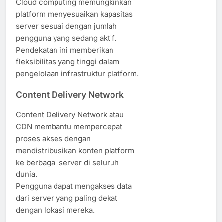
Cloud computing memungkinkan
platform menyesuaikan kapasitas
server sesuai dengan jumlah
pengguna yang sedang aktif.
Pendekatan ini memberikan
fleksibilitas yang tinggi dalam
pengelolaan infrastruktur platform.
Content Delivery Network
Content Delivery Network atau
CDN membantu mempercepat
proses akses dengan
mendistribusikan konten platform
ke berbagai server di seluruh
dunia.
Pengguna dapat mengakses data
dari server yang paling dekat
dengan lokasi mereka.