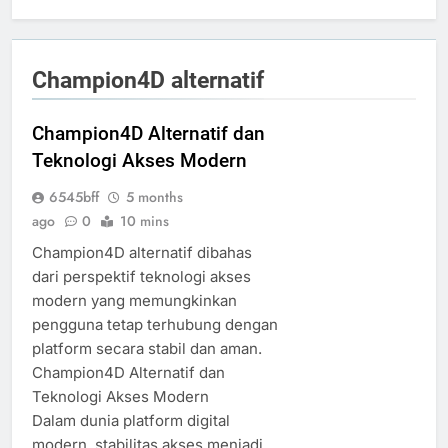
Champion4D alternatif
Champion4D Alternatif dan
Teknologi Akses Modern
6545bff
5 months
ago
0
10 mins
Champion4D alternatif dibahas
dari perspektif teknologi akses
modern yang memungkinkan
pengguna tetap terhubung dengan
platform secara stabil dan aman.
Champion4D Alternatif dan
Teknologi Akses Modern
Dalam dunia platform digital
modern, stabilitas akses menjadi