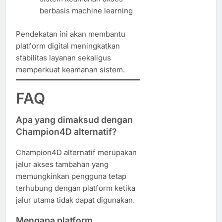
berbasis machine learning
Pendekatan ini akan membantu
platform digital meningkatkan
stabilitas layanan sekaligus
memperkuat keamanan sistem.
FAQ
Apa yang dimaksud dengan
Champion4D alternatif?
Champion4D alternatif merupakan
jalur akses tambahan yang
memungkinkan pengguna tetap
terhubung dengan platform ketika
jalur utama tidak dapat digunakan.
Mengapa platform