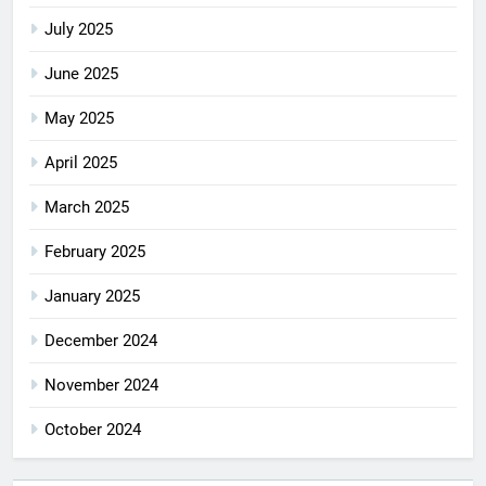
July 2025
June 2025
May 2025
April 2025
March 2025
February 2025
January 2025
December 2024
November 2024
October 2024