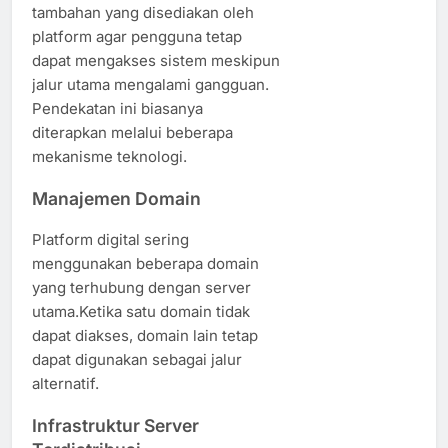
tambahan yang disediakan oleh
platform agar pengguna tetap
dapat mengakses sistem meskipun
jalur utama mengalami gangguan.
Pendekatan ini biasanya
diterapkan melalui beberapa
mekanisme teknologi.
Manajemen Domain
Platform digital sering
menggunakan beberapa domain
yang terhubung dengan server
utama.Ketika satu domain tidak
dapat diakses, domain lain tetap
dapat digunakan sebagai jalur
alternatif.
Infrastruktur Server