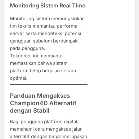
Monitoring Sistem Real Time
Monitoring sistem memungkinkan
tim teknis memantau performa
server serta mendeteksi potensi
gangguan sebelum berdampak
pada pengguna.
Teknologi ini membantu
memastikan bahwa sistem
platform tetap berjalan secara
optimal.
Panduan Mengakses
Champion4D Alternatif
dengan Stabil
Bagi pengguna platform digital,
memahami cara mengakses jalur
alternatif dengan benar merupakan