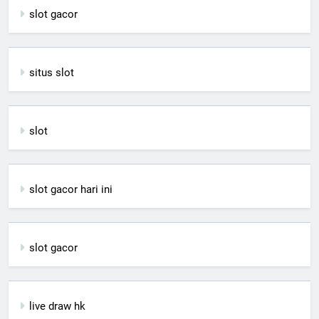
slot gacor
situs slot
slot
slot gacor hari ini
slot gacor
live draw hk