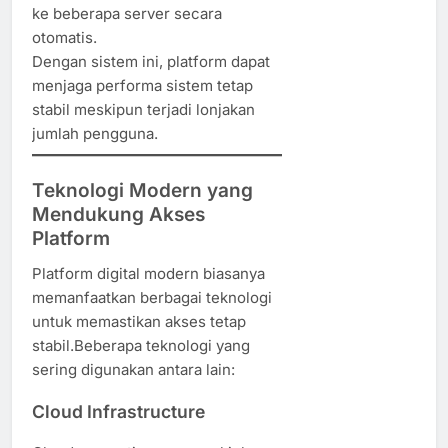
ke beberapa server secara
otomatis.
Dengan sistem ini, platform dapat
menjaga performa sistem tetap
stabil meskipun terjadi lonjakan
jumlah pengguna.
Teknologi Modern yang
Mendukung Akses
Platform
Platform digital modern biasanya
memanfaatkan berbagai teknologi
untuk memastikan akses tetap
stabil.Beberapa teknologi yang
sering digunakan antara lain:
Cloud Infrastructure