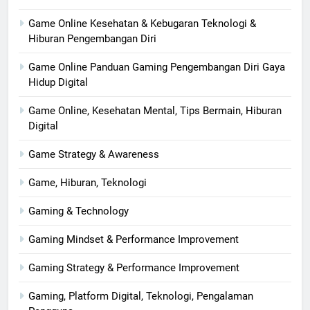
Game Online Kesehatan & Kebugaran Teknologi &
Hiburan Pengembangan Diri
Game Online Panduan Gaming Pengembangan Diri Gaya
Hidup Digital
Game Online, Kesehatan Mental, Tips Bermain, Hiburan
Digital
Game Strategy & Awareness
Game, Hiburan, Teknologi
Gaming & Technology
Gaming Mindset & Performance Improvement
Gaming Strategy & Performance Improvement
Gaming, Platform Digital, Teknologi, Pengalaman