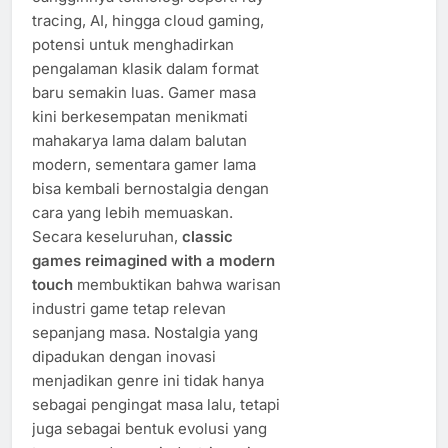
tracing, AI, hingga cloud gaming,
potensi untuk menghadirkan
pengalaman klasik dalam format
baru semakin luas. Gamer masa
kini berkesempatan menikmati
mahakarya lama dalam balutan
modern, sementara gamer lama
bisa kembali bernostalgia dengan
cara yang lebih memuaskan.
Secara keseluruhan,
classic
games reimagined with a modern
touch
membuktikan bahwa warisan
industri game tetap relevan
sepanjang masa. Nostalgia yang
dipadukan dengan inovasi
menjadikan genre ini tidak hanya
sebagai pengingat masa lalu, tetapi
juga sebagai bentuk evolusi yang