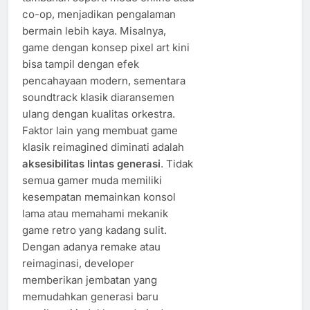
co-op, menjadikan pengalaman
bermain lebih kaya. Misalnya,
game dengan konsep pixel art kini
bisa tampil dengan efek
pencahayaan modern, sementara
soundtrack klasik diaransemen
ulang dengan kualitas orkestra.
Faktor lain yang membuat game
klasik reimagined diminati adalah
aksesibilitas lintas generasi
. Tidak
semua gamer muda memiliki
kesempatan memainkan konsol
lama atau memahami mekanik
game retro yang kadang sulit.
Dengan adanya remake atau
reimaginasi, developer
memberikan jembatan yang
memudahkan generasi baru