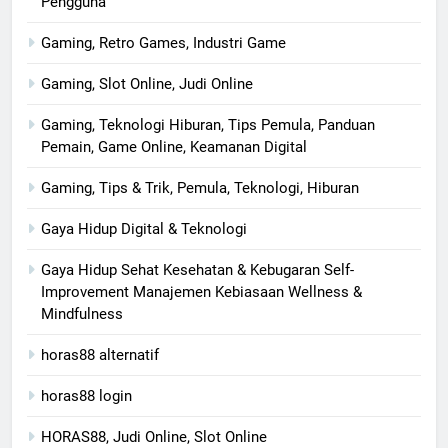
Pengguna
Gaming, Retro Games, Industri Game
Gaming, Slot Online, Judi Online
Gaming, Teknologi Hiburan, Tips Pemula, Panduan
Pemain, Game Online, Keamanan Digital
Gaming, Tips & Trik, Pemula, Teknologi, Hiburan
Gaya Hidup Digital & Teknologi
Gaya Hidup Sehat Kesehatan & Kebugaran Self-
Improvement Manajemen Kebiasaan Wellness &
Mindfulness
horas88 alternatif
horas88 login
HORAS88, Judi Online, Slot Online