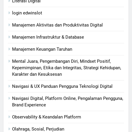
Literasi Digital
login edwinslot
Manajemen Aktivitas dan Produktivitas Digital
Manajemen Infrastruktur & Database
Manajemen Keuangan Taruhan
Mental Juara, Pengembangan Diri, Mindset Positif,
Kepemimpinan, Etika dan Integritas, Strategi Kehidupan,
Karakter dan Kesuksesan
Navigasi & UX Panduan Pengguna Teknologi Digital
Navigasi Digital, Platform Online, Pengalaman Pengguna,
Brand Experience
Observability & Keandalan Platform
Olahraga, Sosial, Perjudian