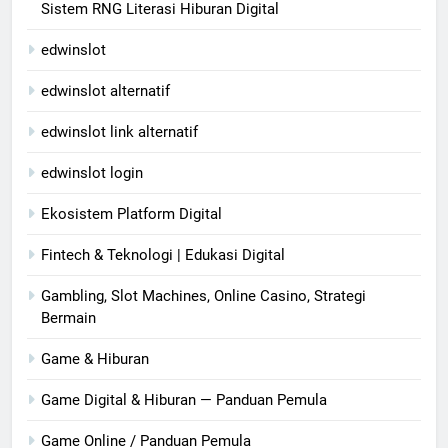
Sistem RNG Literasi Hiburan Digital
edwinslot
edwinslot alternatif
edwinslot link alternatif
edwinslot login
Ekosistem Platform Digital
Fintech & Teknologi | Edukasi Digital
Gambling, Slot Machines, Online Casino, Strategi
Bermain
Game & Hiburan
Game Digital & Hiburan — Panduan Pemula
Game Online / Panduan Pemula