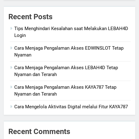
Recent Posts
Tips Menghindari Kesalahan saat Melakukan LEBAH4D
Login
Cara Menjaga Pengalaman Akses EDWINSLOT Tetap
Nyaman
Cara Menjaga Pengalaman Akses LEBAH4D Tetap
Nyaman dan Terarah
Cara Menjaga Pengalaman Akses KAYA787 Tetap
Nyaman dan Terarah
Cara Mengelola Aktivitas Digital melalui Fitur KAYA787
Recent Comments