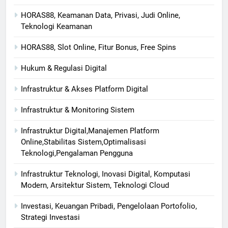
HORAS88, Keamanan Data, Privasi, Judi Online,
Teknologi Keamanan
HORAS88, Slot Online, Fitur Bonus, Free Spins
Hukum & Regulasi Digital
Infrastruktur & Akses Platform Digital
Infrastruktur & Monitoring Sistem
Infrastruktur Digital,Manajemen Platform
Online,Stabilitas Sistem,Optimalisasi
Teknologi,Pengalaman Pengguna
Infrastruktur Teknologi, Inovasi Digital, Komputasi
Modern, Arsitektur Sistem, Teknologi Cloud
Investasi, Keuangan Pribadi, Pengelolaan Portofolio,
Strategi Investasi