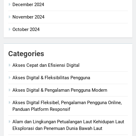
December 2024
November 2024
October 2024
Categories
Akses Cepat dan Efisiensi Digital
Akses Digital & Fleksibilitas Pengguna
Akses Digital & Pengalaman Pengguna Modern
Akses Digital Fleksibel, Pengalaman Pengguna Online,
Panduan Platform Responsif
Alam dan Lingkungan Petualangan Laut Kehidupan Laut
Eksplorasi dan Penemuan Dunia Bawah Laut