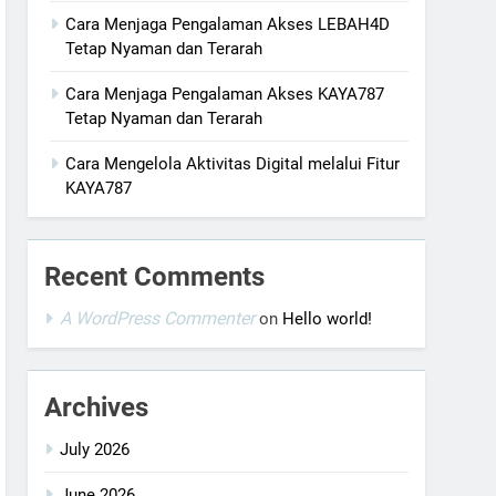
Cara Menjaga Pengalaman Akses LEBAH4D
Tetap Nyaman dan Terarah
Cara Menjaga Pengalaman Akses KAYA787
Tetap Nyaman dan Terarah
Cara Mengelola Aktivitas Digital melalui Fitur
KAYA787
Recent Comments
A WordPress Commenter
on
Hello world!
Archives
July 2026
June 2026