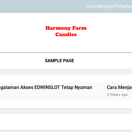
Cara Menjaga Pengal
Cara Menjaga Pengalaman Akse
Cara Menjaga Pengalaman Akse
mony Farm Candles
Tips Menghindari Kes
ilin Aromaterapi Alami Dari Harmony Farm Candles. Mencipt
Cara Menjaga Pengal
SAMPLE PAGE
Cara Menjaga Pengalaman Akse
Cara Menjaga Pengalaman Akse
ses EDWINSLOT Tetap Nyaman
Cara Menjaga Pengalam
2 Weeks Ago