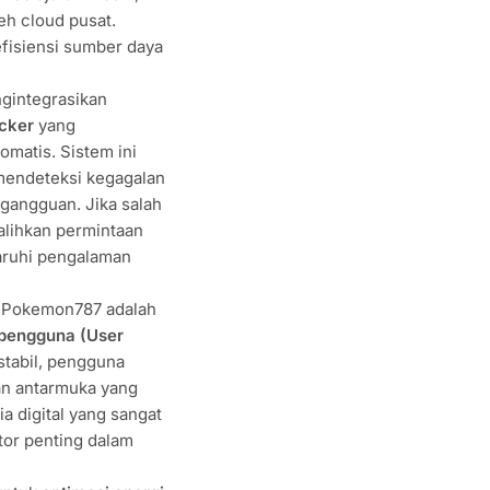
eh cloud pusat.
efisiensi sumber daya
gintegrasikan
ocker
yang
matis. Sistem ini
mendeteksi kegagalan
 gangguan. Jika salah
lihkan permintaan
aruhi pengalaman
i Pokemon787 adalah
pengguna (User
stabil, pengguna
lan antarmuka yang
a digital yang sangat
tor penting dalam