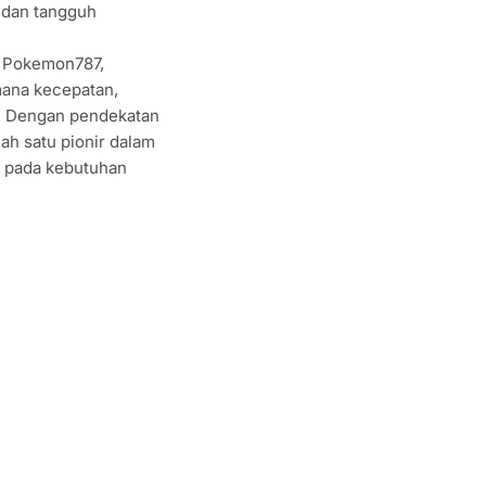
 dan tangguh
i Pokemon787,
mana kecepatan,
n. Dengan pendekatan
ah satu pionir dalam
si pada kebutuhan