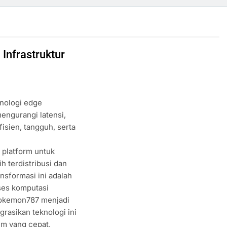
Infrastruktur
nologi edge
engurangi latensi,
fisien, tangguh, serta
 platform untuk
h terdistribusi dan
ansformasi ini adalah
ses komputasi
Pokemon787 menjadi
rasikan teknologi ini
tem yang cepat,