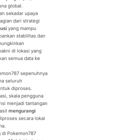
na global.
an sekadar upaya
gian dari strategi
busi
yang mampu
ankan stabilitas dan
mungkinkan
kni di lokasi yang
kan semua data ke
kemon787 sepenuhnya
na seluruh
ntuk diproses.
kasi, skala pengguna
nsi menjadi tantangan
asil
mengurangi
diproses secara lokal
ma.
ng di Pokemon787