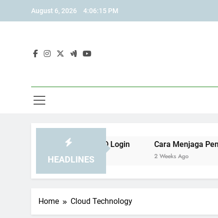
Skip
August 6, 2026
4:06:16 PM
to
content
Har
Nikmati L
elakukan LEBAH4D Login
Cara Menjaga Pengalaman Ak
2 Weeks Ago
HEADLINES
Home
Cloud Technology