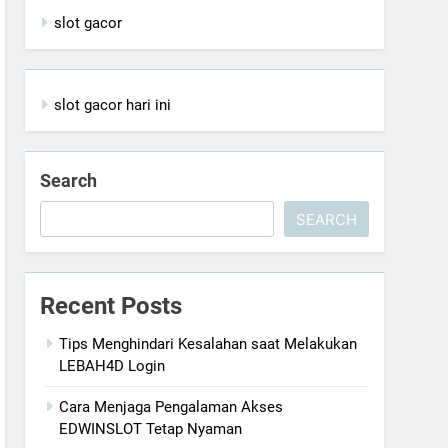
slot gacor
slot gacor hari ini
Search
SEARCH
Recent Posts
Tips Menghindari Kesalahan saat Melakukan
LEBAH4D Login
Cara Menjaga Pengalaman Akses
EDWINSLOT Tetap Nyaman