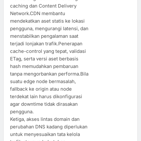
caching dan Content Delivery
Network.CDN membantu
mendekatkan aset statis ke lokasi
pengguna, mengurangi latensi, dan
menstabilkan pengalaman saat
terjadi lonjakan trafik.Penerapan
cache-control yang tepat, validasi
ETag, serta versi aset berbasis
hash memudahkan pembaruan
tanpa mengorbankan performa.Bila
suatu edge node bermasalah,
fallback ke origin atau node
terdekat lain harus dikonfigurasi
agar downtime tidak dirasakan
pengguna.
Ketiga, akses lintas domain dan
perubahan DNS kadang diperlukan
untuk menyesuaikan tata kelola