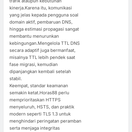
trafik ataupun kebutuhan
kinerja.Karena itu, komunikasi
yang jelas kepada pengguna soal
domain aktif, pembaruan DNS,
hingga estimasi propagasi sangat
membantu menurunkan
kebingungan.Mengelola TTL DNS
secara adaptif juga bermanfaat,
misalnya TTL lebih pendek saat
fase migrasi, kemudian
dipanjangkan kembali setelah
stabil.
Keempat, standar keamanan
semakin ketat.Horas88 perlu
memprioritaskan HTTPS
menyeluruh, HSTS, dan praktik
modern seperti TLS 1.3 untuk
menghindari peringatan peramban
serta menjaga integritas