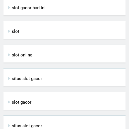
slot gacor hari ini
slot
slot online
situs slot gacor
slot gacor
situs slot gacor