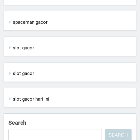
spaceman gacor
slot gacor
slot gacor
slot gacor hari ini
Search
SEARCH