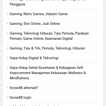
Pengguna
Gaming, Retro Games, Industri Game
Gaming, Slot Online, Judi Online
Gaming, Teknologi Hiburan, Tips Pemula, Panduan
Pemain, Game Online, Keamanan Digital
Gaming, Tips & Trik, Pemula, Teknologi, Hiburan
Gaya Hidup Digital & Teknologi
Gaya Hidup Sehat Kesehatan & Kebugaran Self-
Improvement Manajemen Kebiasaan Wellness &
Mindfulness
horas88 alternatif
horas88 login