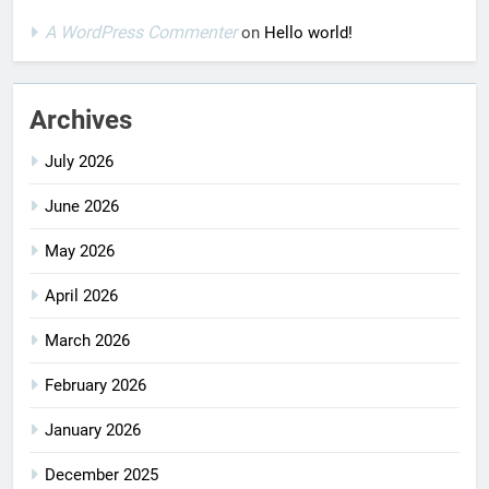
A WordPress Commenter
on
Hello world!
Archives
July 2026
June 2026
May 2026
April 2026
March 2026
February 2026
January 2026
December 2025