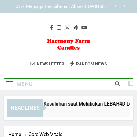
Skip
Cara Menjaga Pengalaman Akses LEBAH4D
to
Tetap Nyaman dan Terarah
content
Cara Menjaga Pengalaman Akses KAYA787 Tetap
Nyaman dan Terarah
Tips Menghindari Kesalahan saat Melakukan
LEBAH4D Login
Cara Menjaga Pengalaman Akses EDWINSLOT
Tetap Nyaman
Harmony Farm
Nikmati Lilin Aromaterapi Alami Dari
Cara Menjaga Pengalaman Akses LEBAH4D
NEWSLETTER
RANDOM NEWS
Tetap Nyaman dan Terarah
Candles
Harmony Farm Candles. Menciptakan
Cara Menjaga Pengalaman Akses KAYA787 Tetap
Suasana Yang Tenang Dan Nyaman Di
Nyaman dan Terarah
MENU
Rumah.
ps Menghindari Kesalahan saat Melakukan LEBAH4D Login
HEADLINES
Weeks Ago
Home
Core Web Vitals