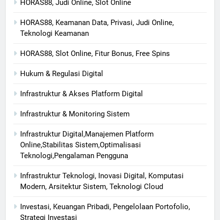
HORAS88, Judi Online, Slot Online
HORAS88, Keamanan Data, Privasi, Judi Online,
Teknologi Keamanan
HORAS88, Slot Online, Fitur Bonus, Free Spins
Hukum & Regulasi Digital
Infrastruktur & Akses Platform Digital
Infrastruktur & Monitoring Sistem
Infrastruktur Digital,Manajemen Platform
Online,Stabilitas Sistem,Optimalisasi
Teknologi,Pengalaman Pengguna
Infrastruktur Teknologi, Inovasi Digital, Komputasi
Modern, Arsitektur Sistem, Teknologi Cloud
Investasi, Keuangan Pribadi, Pengelolaan Portofolio,
Strategi Investasi