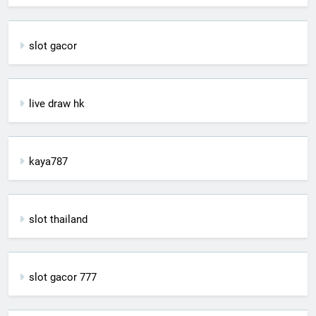
slot gacor
live draw hk
kaya787
slot thailand
slot gacor 777