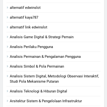
alternatif edwinslot
alternatif kaya787
alternatif link edwinslot
Analisis Game Digital & Strategi Pemain
Analisis Perilaku Pengguna
Analisis Permainan & Pengalaman Pengguna
Analisis Simbol & Pola Permainan
Analisis Sistem Digital, Metodologi Observasi Interaktif,
Studi Pola Mekanisme Putaran
Analisis Teknologi & Hiburan Digital
Arsitektur Sistem & Pengelolaan Infrastruktur