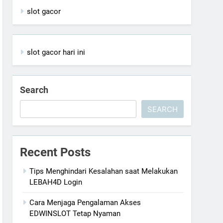
slot gacor
slot gacor hari ini
Search
SEARCH
Recent Posts
Tips Menghindari Kesalahan saat Melakukan
LEBAH4D Login
Cara Menjaga Pengalaman Akses
EDWINSLOT Tetap Nyaman