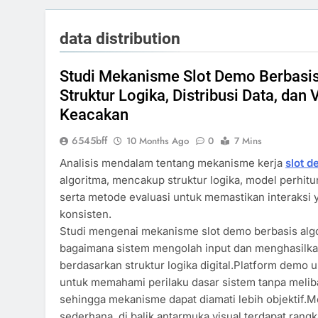
data distribution
Studi Mekanisme Slot Demo Berbasis
Struktur Logika, Distribusi Data, dan 
Keacakan
6545bff
10 Months Ago
0
7 Mins
Analisis mendalam tentang mekanisme kerja
slot 
algoritma, mencakup struktur logika, model perhitun
serta metode evaluasi untuk memastikan interaksi 
konsisten.
Studi mengenai mekanisme slot demo berbasis alg
bagaimana sistem mengolah input dan menghasilka
berdasarkan struktur logika digital.Platform dem
untuk memahami perilaku dasar sistem tanpa melibat
sehingga mekanisme dapat diamati lebih objektif.
sederhana, di balik antarmuka visual terdapat rang