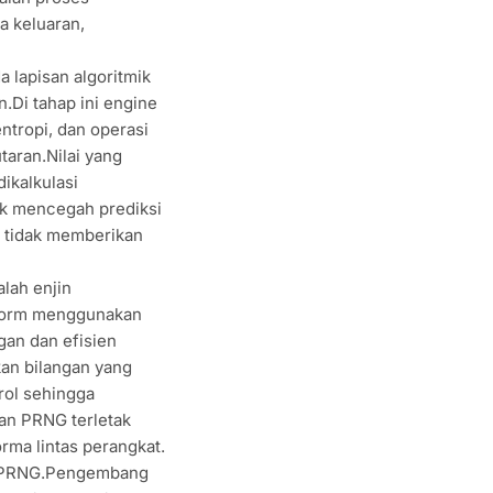
a keluaran,
 lapisan algoritmik
.Di tahap ini engine
ntropi, dan operasi
aran.Nilai yang
dikalkulasi
uk mencegah prediksi
 tidak memberikan
lah enjin
form menggunakan
an dan efisien
an bilangan yang
rol sehingga
an PRNG terletak
orma lintas perangkat.
eh PRNG.Pengembang