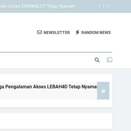
aman Akses EDWINSLOT Tetap Nyaman
s LEBAH4D Tetap Nyaman dan Terarah
s KAYA787 Tetap Nyaman dan Terarah
NEWSLETTER
RANDOM NEWS
alahan saat Melakukan LEBAH4D Login
akan Suasana Yang Tenang Dan Nyaman Di Rumah.
aman Akses EDWINSLOT Tetap Nyaman
s LEBAH4D Tetap Nyaman dan Terarah
s KAYA787 Tetap Nyaman dan Terarah
man Akses LEBAH4D Tetap Nyaman dan Terarah
Cara M
3 Weeks 