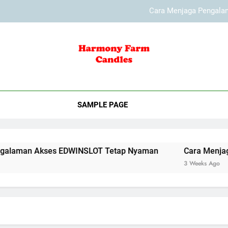
Cara Menjaga Pengal
Cara Menjaga Pengalaman Akse
Cara Menjaga Pengalaman Akse
mony Farm Candles
Tips Menghindari Kes
ilin Aromaterapi Alami Dari Harmony Farm Candles. Mencipt
Cara Menjaga Pengal
SAMPLE PAGE
Cara Menjaga Pengalaman Akse
Cara Menjaga Pengalaman Akse
kses EDWINSLOT Tetap Nyaman
Cara Menjaga Pengala
3 Weeks Ago