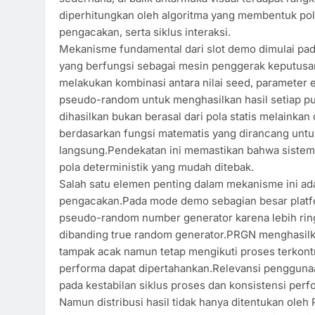
diperhitungkan oleh algoritma yang membentuk pol
pengacakan, serta siklus interaksi.
Mekanisme fundamental dari slot demo dimulai pada
yang berfungsi sebagai mesin penggerak keputusan
melakukan kombinasi antara nilai seed, parameter e
pseudo-random untuk menghasilkan hasil setiap put
dihasilkan bukan berasal dari pola statis melainkan 
berdasarkan fungsi matematis yang dirancang unt
langsung.Pendekatan ini memastikan bahwa sistem
pola deterministik yang mudah ditebak.
Salah satu elemen penting dalam mekanisme ini ada
pengacakan.Pada mode demo sebagian besar plat
pseudo-random number generator karena lebih ring
dibanding true random generator.PRGN menghasilk
tampak acak namun tetap mengikuti proses terkont
performa dapat dipertahankan.Relevansi pengguna
pada kestabilan siklus proses dan konsistensi perf
Namun distribusi hasil tidak hanya ditentukan ol