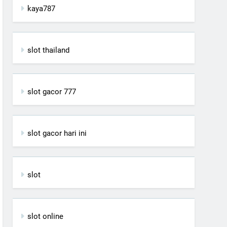
kaya787
slot thailand
slot gacor 777
slot gacor hari ini
slot
slot online