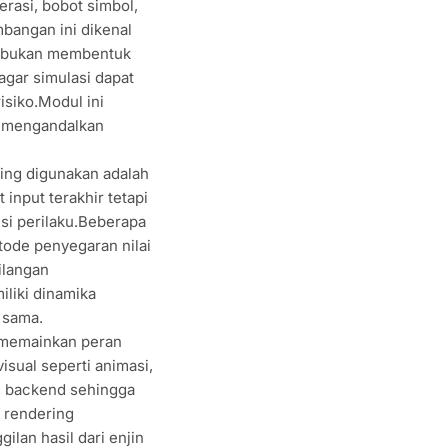
erasi, bobot simbol,
bangan ini dikenal
a bukan membentuk
agar simulasi dapat
isiko.Modul ini
n mengandalkan
ring digunakan adalah
 input terakhir tetapi
si perilaku.Beberapa
tode penyegaran nilai
ilangan
iliki dinamika
 sama.
 memainkan peran
isual seperti animasi,
an backend sehingga
 rendering
an hasil dari enjin