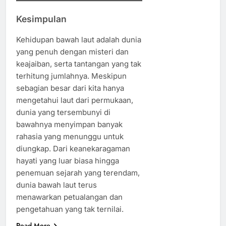
Kesimpulan
Kehidupan bawah laut adalah dunia
yang penuh dengan misteri dan
keajaiban, serta tantangan yang tak
terhitung jumlahnya. Meskipun
sebagian besar dari kita hanya
mengetahui laut dari permukaan,
dunia yang tersembunyi di
bawahnya menyimpan banyak
rahasia yang menunggu untuk
diungkap. Dari keanekaragaman
hayati yang luar biasa hingga
penemuan sejarah yang terendam,
dunia bawah laut terus
menawarkan petualangan dan
pengetahuan yang tak ternilai.
Read More