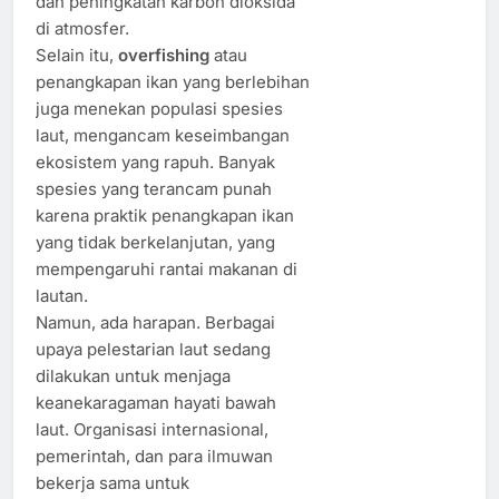
dan peningkatan karbon dioksida
di atmosfer.
Selain itu,
overfishing
atau
penangkapan ikan yang berlebihan
juga menekan populasi spesies
laut, mengancam keseimbangan
ekosistem yang rapuh. Banyak
spesies yang terancam punah
karena praktik penangkapan ikan
yang tidak berkelanjutan, yang
mempengaruhi rantai makanan di
lautan.
Namun, ada harapan. Berbagai
upaya pelestarian laut sedang
dilakukan untuk menjaga
keanekaragaman hayati bawah
laut. Organisasi internasional,
pemerintah, dan para ilmuwan
bekerja sama untuk