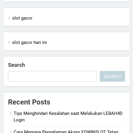
slot gacor
slot gacor hari ini
Search
SEARCH
Recent Posts
Tips Menghindari Kesalahan saat Melakukan LEBAH4D
Login
Cara Menjaga Pengalaman Akses EDWINSLOT Tetap