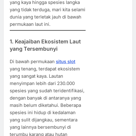
yang kaya hingga spesies langka
yang tidak terduga, mari kita selami
dunia yang terletak jauh di bawah
permukaan laut ini.
1. Keajaiban Ekosistem Laut
yang Tersembunyi
Di bawah permukaan
situs slot
yang tenang, terdapat ekosistem
yang sangat kaya. Lautan
menyimpan lebih dari 230.000
spesies yang sudah teridentifikasi,
dengan banyak di antaranya yang
masih belum diketahui. Beberapa
spesies ini hidup di kedalaman
yang sulit dijangkau, sementara
yang lainnya bersembunyi di
terumbu karang atau hutan