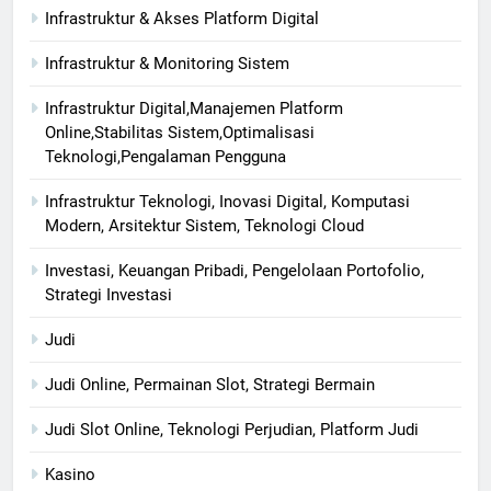
Infrastruktur & Akses Platform Digital
Infrastruktur & Monitoring Sistem
Infrastruktur Digital,Manajemen Platform
Online,Stabilitas Sistem,Optimalisasi
Teknologi,Pengalaman Pengguna
Infrastruktur Teknologi, Inovasi Digital, Komputasi
Modern, Arsitektur Sistem, Teknologi Cloud
Investasi, Keuangan Pribadi, Pengelolaan Portofolio,
Strategi Investasi
Judi
Judi Online, Permainan Slot, Strategi Bermain
Judi Slot Online, Teknologi Perjudian, Platform Judi
Kasino