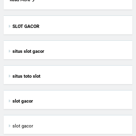
SLOT GACOR
situs slot gacor
situs toto slot
slot gacor
slot gacor