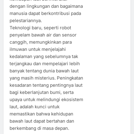
dengan lingkungan dan bagaimana
manusia dapat berkontribusi pada
pelestariannya.
Teknologi baru, seperti robot
penyelam bawah air dan sensor
canggih, memungkinkan para
ilmuwan untuk menjelajahi
kedalaman yang sebelumnya tak
terjangkau dan mempelajari lebih
banyak tentang dunia bawah laut
yang masih misterius. Peningkatan
kesadaran tentang pentingnya laut
bagi keberlanjutan bumi, serta
upaya untuk melindungi ekosistem
laut, adalah kunci untuk
memastikan bahwa kehidupan
bawah laut dapat bertahan dan
berkembang di masa depan.