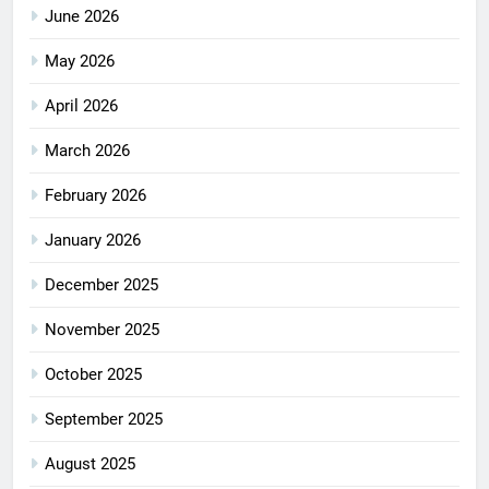
June 2026
May 2026
April 2026
March 2026
February 2026
January 2026
December 2025
November 2025
October 2025
September 2025
August 2025