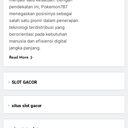
pendekatan ini, Pokemon787
menegaskan posisinya sebagai
salah satu pionir dalam penerapan
teknologi terdistribusi yang
berorientasi pada kebutuhan
manusia dan efisiensi digital
jangka panjang.
Read More
SLOT GACOR
situs slot gacor