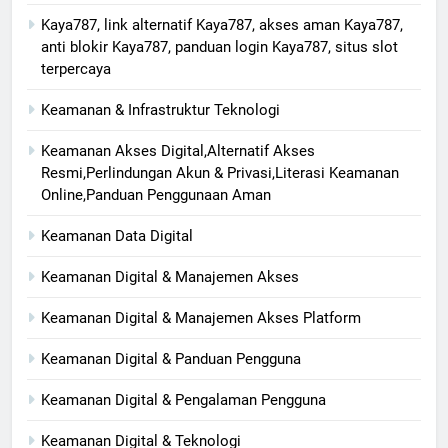
Kaya787, link alternatif Kaya787, akses aman Kaya787,
anti blokir Kaya787, panduan login Kaya787, situs slot
terpercaya
Keamanan & Infrastruktur Teknologi
Keamanan Akses Digital,Alternatif Akses
Resmi,Perlindungan Akun & Privasi,Literasi Keamanan
Online,Panduan Penggunaan Aman
Keamanan Data Digital
Keamanan Digital & Manajemen Akses
Keamanan Digital & Manajemen Akses Platform
Keamanan Digital & Panduan Pengguna
Keamanan Digital & Pengalaman Pengguna
Keamanan Digital & Teknologi