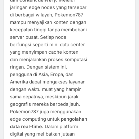
jaringan edge nodes yang tersebar
di berbagai wilayah, Pokemon787
mampu menyajikan konten dengan
kecepatan tinggi tanpa membebani
server pusat. Setiap node
berfungsi seperti mini data center
yang menyimpan cache konten
dan menjalankan proses komputasi
ringan. Dengan sistem ini,
pengguna di Asia, Eropa, dan
Amerika dapat mengakses layanan
dengan waktu muat yang hampir
sama cepatnya, meskipun jarak
geografis mereka berbeda jauh.
Pokemon787 juga menggunakan
edge computing untuk
pengolahan
data real-time.
Dalam platform
digital yang melibatkan jutaan