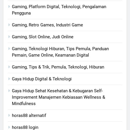
Gaming, Platform Digital, Teknologi, Pengalaman
Pengguna
Gaming, Retro Games, Industri Game
Gaming, Slot Online, Judi Online
Gaming, Teknologi Hiburan, Tips Pemula, Panduan
Pemain, Game Online, Keamanan Digital
Gaming, Tips & Trik, Pemula, Teknologi, Hiburan
Gaya Hidup Digital & Teknologi
Gaya Hidup Sehat Kesehatan & Kebugaran Self-
Improvement Manajemen Kebiasaan Wellness &
Mindfulness
horas88 alternatif
horas88 login