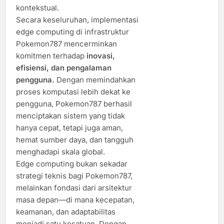
kontekstual.
Secara keseluruhan, implementasi
edge computing di infrastruktur
Pokemon787 mencerminkan
komitmen terhadap
inovasi,
efisiensi, dan pengalaman
pengguna.
Dengan memindahkan
proses komputasi lebih dekat ke
pengguna, Pokemon787 berhasil
menciptakan sistem yang tidak
hanya cepat, tetapi juga aman,
hemat sumber daya, dan tangguh
menghadapi skala global.
Edge computing bukan sekadar
strategi teknis bagi Pokemon787,
melainkan fondasi dari arsitektur
masa depan—di mana kecepatan,
keamanan, dan adaptabilitas
menjadi satu kesatuan. Dengan