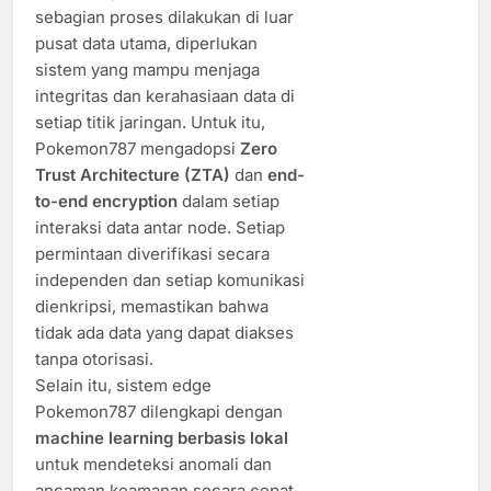
sebagian proses dilakukan di luar
pusat data utama, diperlukan
sistem yang mampu menjaga
integritas dan kerahasiaan data di
setiap titik jaringan. Untuk itu,
Pokemon787 mengadopsi
Zero
Trust Architecture (ZTA)
dan
end-
to-end encryption
dalam setiap
interaksi data antar node. Setiap
permintaan diverifikasi secara
independen dan setiap komunikasi
dienkripsi, memastikan bahwa
tidak ada data yang dapat diakses
tanpa otorisasi.
Selain itu, sistem edge
Pokemon787 dilengkapi dengan
machine learning berbasis lokal
untuk mendeteksi anomali dan
ancaman keamanan secara cepat.