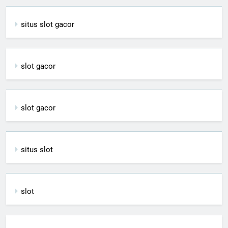
situs slot gacor
slot gacor
slot gacor
situs slot
slot