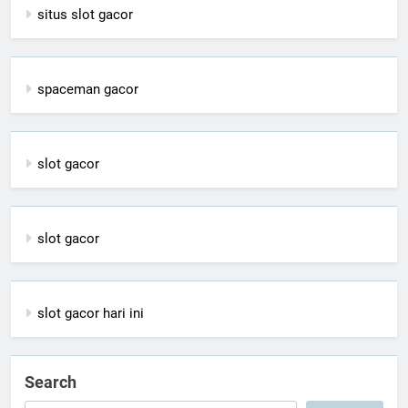
situs slot gacor
spaceman gacor
slot gacor
slot gacor
slot gacor hari ini
Search