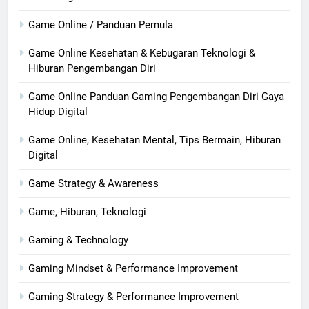
Game Online / Panduan Pemula
Game Online Kesehatan & Kebugaran Teknologi &
Hiburan Pengembangan Diri
Game Online Panduan Gaming Pengembangan Diri Gaya
Hidup Digital
Game Online, Kesehatan Mental, Tips Bermain, Hiburan
Digital
Game Strategy & Awareness
Game, Hiburan, Teknologi
Gaming & Technology
Gaming Mindset & Performance Improvement
Gaming Strategy & Performance Improvement