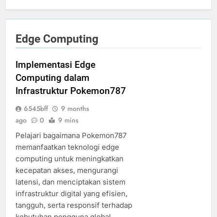
Edge Computing
Implementasi Edge
Computing dalam
Infrastruktur Pokemon787
6545bff
9 months
ago
0
9 mins
Pelajari bagaimana Pokemon787
memanfaatkan teknologi edge
computing untuk meningkatkan
kecepatan akses, mengurangi
latensi, dan menciptakan sistem
infrastruktur digital yang efisien,
tangguh, serta responsif terhadap
kebutuhan pengguna global.