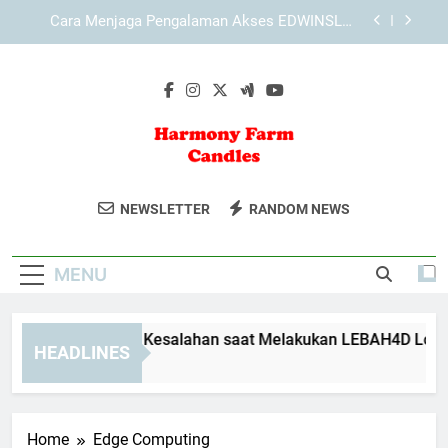
Skip
Cara Menjaga Pengalaman Akses LEBAH4D
to
Tetap Nyaman dan Terarah
content
Cara Menjaga Pengalaman Akses KAYA787 Tetap
Nyaman dan Terarah
Tips Menghindari Kesalahan saat Melakukan
LEBAH4D Login
Cara Menjaga Pengalaman Akses EDWINSLOT
Tetap Nyaman
Harmony Farm
Nikmati Lilin Aromaterapi Alami Dari
Cara Menjaga Pengalaman Akses LEBAH4D
NEWSLETTER
RANDOM NEWS
Tetap Nyaman dan Terarah
Candles
Harmony Farm Candles. Menciptakan
Cara Menjaga Pengalaman Akses KAYA787 Tetap
Suasana Yang Tenang Dan Nyaman Di
Nyaman dan Terarah
MENU
Rumah.
ps Menghindari Kesalahan saat Melakukan LEBAH4D Login
HEADLINES
Weeks Ago
Home
Edge Computing