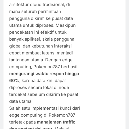
arsitektur cloud tradisional, di
mana seluruh permintaan
pengguna dikirim ke pusat data
utama untuk diproses. Meskipun
pendekatan ini efektif untuk
banyak aplikasi, skala pengguna
global dan kebutuhan interaksi
cepat membuat latensi menjadi
tantangan utama. Dengan edge
computing, Pokemon787 berhasil
mengurangi waktu respon hingga
60%
, karena data kini dapat
diproses secara lokal di node
terdekat sebelum dikirim ke pusat
data utama.
Salah satu implementasi kunci dari
edge computing di Pokemon787
terletak pada
manajemen traffic
dan content delivery.
Melalui