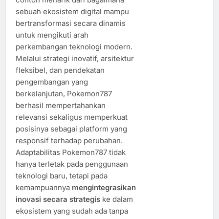
sebuah ekosistem digital mampu
bertransformasi secara dinamis
untuk mengikuti arah
perkembangan teknologi modern.
Melalui strategi inovatif, arsitektur
fleksibel, dan pendekatan
pengembangan yang
berkelanjutan, Pokemon787
berhasil mempertahankan
relevansi sekaligus memperkuat
posisinya sebagai platform yang
responsif terhadap perubahan.
Adaptabilitas Pokemon787 tidak
hanya terletak pada penggunaan
teknologi baru, tetapi pada
kemampuannya
mengintegrasikan
inovasi secara strategis
ke dalam
ekosistem yang sudah ada tanpa