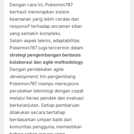
Dengan cara ini, Pokemon787
berhasil menerapkan sistem
keamanan yang lebih cerdas dan
responsif terhadap ancaman siber
yang semakin kompleks.
Selain aspek teknis, adaptabilitas
Pokemon787 juga tercermin dalam
strategi pengembangan berbasis
kolaborasi dan agile methodology
.
Dengan pendekatan
agile
development
, tim pengembang
Pokemon787 mampu merespons
perubahan teknologi dengan cepat
melalui iterasi pendek dan evaluasi
berkelanjutan. Setiap pembaruan
dilakukan secara bertahap
berdasarkan umpan balik dari
komunitas pengguna, memastikan
bahwa setiap inovasi yang