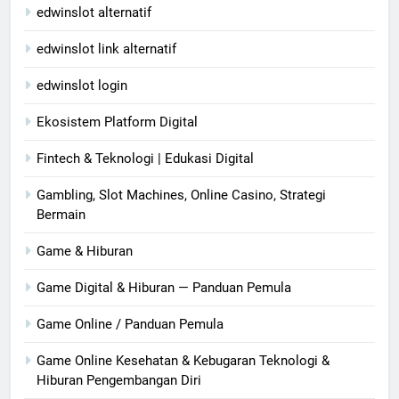
edwinslot alternatif
edwinslot link alternatif
edwinslot login
Ekosistem Platform Digital
Fintech & Teknologi | Edukasi Digital
Gambling, Slot Machines, Online Casino, Strategi
Bermain
Game & Hiburan
Game Digital & Hiburan — Panduan Pemula
Game Online / Panduan Pemula
Game Online Kesehatan & Kebugaran Teknologi &
Hiburan Pengembangan Diri