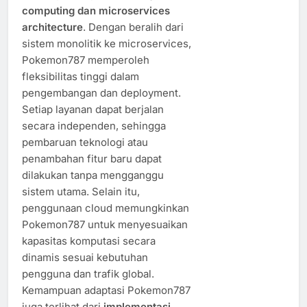
computing dan microservices
architecture
. Dengan beralih dari
sistem monolitik ke microservices,
Pokemon787 memperoleh
fleksibilitas tinggi dalam
pengembangan dan deployment.
Setiap layanan dapat berjalan
secara independen, sehingga
pembaruan teknologi atau
penambahan fitur baru dapat
dilakukan tanpa mengganggu
sistem utama. Selain itu,
penggunaan cloud memungkinkan
Pokemon787 untuk menyesuaikan
kapasitas komputasi secara
dinamis sesuai kebutuhan
pengguna dan trafik global.
Kemampuan adaptasi Pokemon787
juga terlihat dari
implementasi