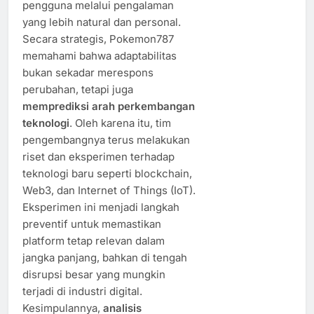
pengguna melalui pengalaman
yang lebih natural dan personal.
Secara strategis, Pokemon787
memahami bahwa adaptabilitas
bukan sekadar merespons
perubahan, tetapi juga
memprediksi arah perkembangan
teknologi
. Oleh karena itu, tim
pengembangnya terus melakukan
riset dan eksperimen terhadap
teknologi baru seperti blockchain,
Web3, dan Internet of Things (IoT).
Eksperimen ini menjadi langkah
preventif untuk memastikan
platform tetap relevan dalam
jangka panjang, bahkan di tengah
disrupsi besar yang mungkin
terjadi di industri digital.
Kesimpulannya,
analisis